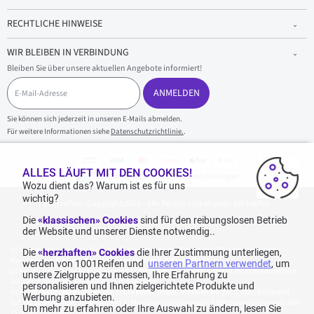
RECHTLICHE HINWEISE
WIR BLEIBEN IN VERBINDUNG
Bleiben Sie über unsere aktuellen Angebote informiert!
E
-
ANMELDEN
M
a
Sie können sich jederzeit in unseren E-Mails abmelden.
i
Für weitere Informationen siehe
Datenschutzrichtlinie.
.
l
-
A
d
ALLES LÄUFT MIT DEN COOKIES!
100 % sicherer Einkauf und sichere Zahlungen
r
Wozu dient das? Warum ist es für uns
e
wichtig?
1001reifen - Copyright 2026 - Alle Rechte vorbehalten 1001reifen
s
s
Die
«klassischen» Cookies
sind für den reibungslosen Betrieb
e
der Website und unserer Dienste notwendig..
Kostenlose Lieferung: für jeden Einkauf mit einem Betrag von 70€ oder mehr (inkl.
Die
«herzhaften» Cookies
die Ihrer Zustimmung unterliegen,
MwSt.) (unter 70€ betragen die Versandkosten 7,90€ inkl. MwSt.).
werden von 1001Reifen und
unseren Partnern verwendet
, um
Katalogpreise des Herstellers sind nicht rabattierbar. Dies spiegelt nicht die allgemein
unsere Zielgruppe zu messen, Ihre Erfahrung zu
auf dieser Webseite angegebenen Preise wider.
personalisieren und Ihnen zielgerichtete Produkte und
Aggregierte Bewertungen von Echte Bewertungen, erhoben am 23.02.2026, basierend
Werbung anzubieten.
auf 939 Bewertungen in den letzten 12 Monaten und insgesamt 1.082 Bewertungen seit dem
Um mehr zu erfahren oder Ihre Auswahl zu ändern, lesen Sie
15.06.2022 für Deutschland.