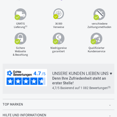
GRATIS
36 000
verschiedene
(1)
Lieferung
Verweise
Zahlungsmethoden
Sichere
Niedrigpreise
Qualifizierter
Webseite
garantiert
Kundenservice
& Bezahlung
UNSERE KUNDEN LIEBEN UNS ♥
Denn Ihre Zufriedenheit steht an
erster Stelle!
(3)
4,7/5 Basierend auf 1 082 Bewertungen
TOP MARKEN
HILFE UND INFORMATIONEN