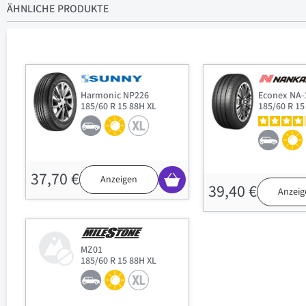
ÄHNLICHE PRODUKTE
Harmonic NP226
Econex NA-
185/60 R 15 88H XL
185/60 R 15
37,70 €
Anzeigen
39,40 €
Anzeig
MZ01
185/60 R 15 88H XL