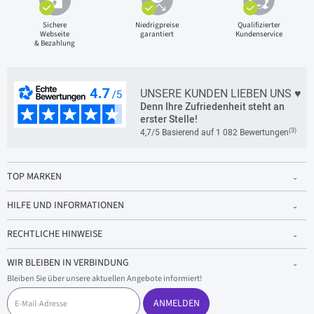
Sichere
Niedrigpreise
Qualifizierter
Webseite
garantiert
Kundenservice
& Bezahlung
UNSERE KUNDEN LIEBEN UNS ♥
Denn Ihre Zufriedenheit steht an
erster Stelle!
(3)
4,7/5 Basierend auf 1 082 Bewertungen
TOP MARKEN
HILFE UND INFORMATIONEN
RECHTLICHE HINWEISE
WIR BLEIBEN IN VERBINDUNG
Bleiben Sie über unsere aktuellen Angebote informiert!
E
-
ANMELDEN