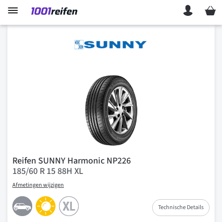
Mein 
Reifen SUNNY Harmonic NP226
185/60 R 15 88H XL
Afmetingen wijzigen
Technische Details