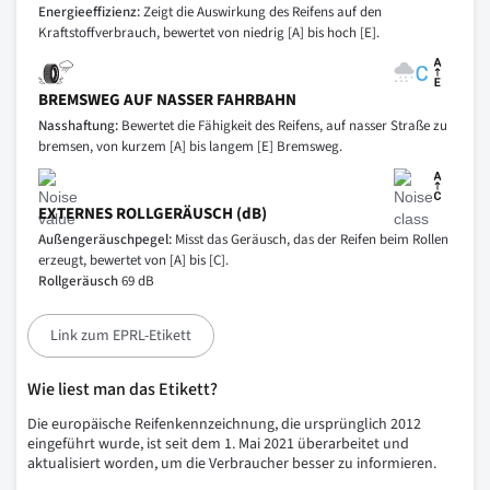
Energieeffizienz:
Zeigt die Auswirkung des Reifens auf den
Kraftstoffverbrauch, bewertet von niedrig [A] bis hoch [E].
BREMSWEG AUF NASSER FAHRBAHN
Nasshaftung:
Bewertet die Fähigkeit des Reifens, auf nasser Straße zu
bremsen, von kurzem [A] bis langem [E] Bremsweg.
EXTERNES ROLLGERÄUSCH (dB)
Außengeräuschpegel:
Misst das Geräusch, das der Reifen beim Rollen
erzeugt, bewertet von [A] bis [C].
Rollgeräusch
69 dB
Link zum EPRL-Etikett
Wie liest man das Etikett?
Die europäische Reifenkennzeichnung, die ursprünglich 2012
eingeführt wurde, ist seit dem 1. Mai 2021 überarbeitet und
aktualisiert worden, um die Verbraucher besser zu informieren.