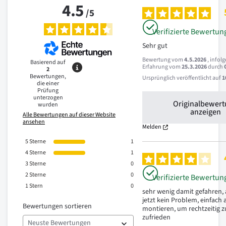
4.5
/
5
Verifizierte Bewertun
Sehr gut
Bewertung vom
4.5.2026
, infol
Basierend auf
Erfahrung vom
25.3.2026
durch
2
Bewertungen,
Ursprünglich veröffentlicht auf
1
die einer
Prüfung
unterzogen
Originalbewer
wurden
anzeigen
Alle Bewertungen auf dieser Website
ansehen
Melden
5
Sterne
1
4
Sterne
1
3
Sterne
0
2
Sterne
0
Verifizierte Bewertun
1
Stern
0
sehr wenig damit gefahren, 
jetzt kein Problem, einfach a
Bewertungen sortieren
montieren, um rechtzeitig z
zufrieden