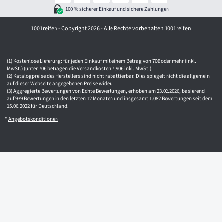
d
100 % sicherer Einkauf und sichere Zahlungen
r
e
1001reifen - Copyright 2026 - Alle Rechte vorbehalten 1001reifen
s
s
e
Kostenlose Lieferung: für jeden Einkauf mit einem Betrag von 70€ oder mehr (inkl.
MwSt.) (unter 70€ betragen die Versandkosten 7,90€ inkl. MwSt.).
Katalogpreise des Herstellers sind nicht rabattierbar. Dies spiegelt nicht die allgemein
auf dieser Webseite angegebenen Preise wider.
Aggregierte Bewertungen von Echte Bewertungen, erhoben am 23.02.2026, basierend
auf 939 Bewertungen in den letzten 12 Monaten und insgesamt 1.082 Bewertungen seit dem
15.06.2022 für Deutschland.
*
Angebotskonditionen