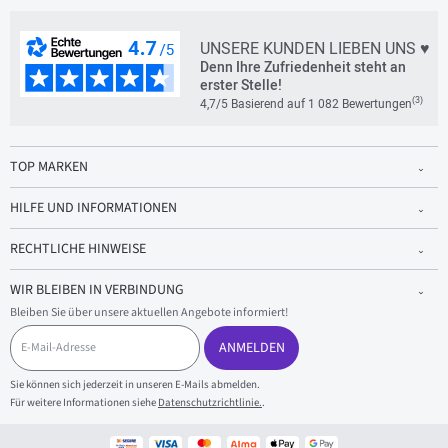
UNSERE KUNDEN LIEBEN UNS ♥
Denn Ihre Zufriedenheit steht an
erster Stelle!
(3)
4,7/5 Basierend auf 1 082 Bewertungen
TOP MARKEN
HILFE UND INFORMATIONEN
RECHTLICHE HINWEISE
WIR BLEIBEN IN VERBINDUNG
Bleiben Sie über unsere aktuellen Angebote informiert!
E
-
ANMELDEN
M
a
Sie können sich jederzeit in unseren E-Mails abmelden.
i
Für weitere Informationen siehe
Datenschutzrichtlinie.
.
l
-
A