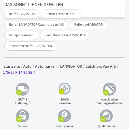
DAS KÖNNTE IHNEN GEFALLEN
Reifen 175/65 R14
Reifen 175/65 R14 90 T
Reifen LANVIGATOR Catchfors Van A/S
Reifen LANVIGATOR
Ganzjahresreifen
Ganzjahresreifen 175/65 R14
Transporterreifen 175/65 R14C
Startseite
Auto
Automarken
LANVIGATOR
Catchfors Van A/S
175/65 R 14 90 88 T
GRATIS
36 000
verschiedene
(1)
Lieferung
Verweise
Zahlungsmethoden
Sichere
Niedrigpreise
Qualifizierter