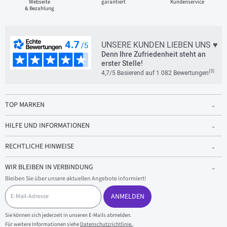
Webseite
garantiert
Kundenservice
& Bezahlung
UNSERE KUNDEN LIEBEN UNS ♥
Denn Ihre Zufriedenheit steht an
erster Stelle!
(3)
4,7/5 Basierend auf 1 082 Bewertungen
TOP MARKEN
HILFE UND INFORMATIONEN
RECHTLICHE HINWEISE
WIR BLEIBEN IN VERBINDUNG
Bleiben Sie über unsere aktuellen Angebote informiert!
E
-
ANMELDEN
M
a
Sie können sich jederzeit in unseren E-Mails abmelden.
i
Für weitere Informationen siehe
Datenschutzrichtlinie.
.