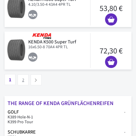
4.10/3.50-4 43A4 4PR TL
53,80 €
KENDA K500 Super Turf
16x6.50-8 70A4 4PR TL
72,30 €
Seite
Vous lisez actuellement la page
Seite
1
Suivant
2
THE RANGE OF KENDA GRÜNFLÄCHENREIFEN
GOLF
K389 Hole-N-1
K399 Pro Tour
SCHUBKARRE