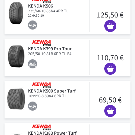
KENDA K506
235/60-10 85A4 4PR TL
125,50 €
22x9.50-10
KENDA K399 Pro Tour
205/50-10 81B 6PR TL E4
110,70 €
KENDA K500 Super Turf
18x950-8 89A4 6PR TL
69,50 €
KENDA K383 Power Turf