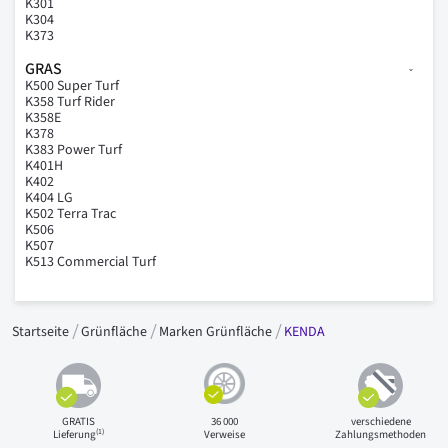
K301
K304
K373
GRAS
K500 Super Turf
K358 Turf Rider
K358E
K378
K383 Power Turf
K401H
K402
K404 LG
K502 Terra Trac
K506
K507
K513 Commercial Turf
Startseite
Grünfläche
Marken Grünfläche
KENDA
GRATIS
36 000
verschiedene
(1)
Lieferung
Verweise
Zahlungsmethoden