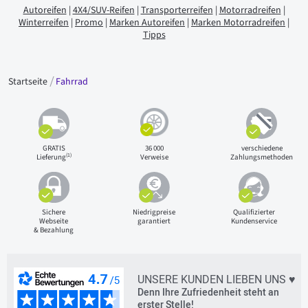
Autoreifen
|
4X4/SUV-Reifen
|
Transporterreifen
|
Motorradreifen
|
Winterreifen
|
Promo
|
Marken Autoreifen
|
Marken Motorradreifen
|
Tipps
Startseite
Fahrrad
GRATIS
36 000
verschiedene
(1)
Lieferung
Verweise
Zahlungsmethoden
Sichere
Niedrigpreise
Qualifizierter
Webseite
garantiert
Kundenservice
& Bezahlung
UNSERE KUNDEN LIEBEN UNS ♥
Denn Ihre Zufriedenheit steht an
erster Stelle!