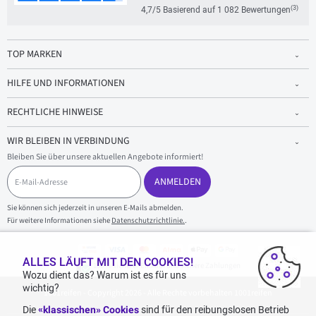
(3)
4,7/5 Basierend auf 1 082 Bewertungen
TOP MARKEN
HILFE UND INFORMATIONEN
RECHTLICHE HINWEISE
WIR BLEIBEN IN VERBINDUNG
Bleiben Sie über unsere aktuellen Angebote informiert!
E
-
ANMELDEN
M
a
Sie können sich jederzeit in unseren E-Mails abmelden.
i
Für weitere Informationen siehe
Datenschutzrichtlinie.
.
l
-
A
d
ALLES LÄUFT MIT DEN COOKIES!
100 % sicherer Einkauf und sichere Zahlungen
r
Wozu dient das? Warum ist es für uns
e
wichtig?
1001reifen - Copyright 2026 - Alle Rechte vorbehalten 1001reifen
s
s
Die
«klassischen» Cookies
sind für den reibungslosen Betrieb