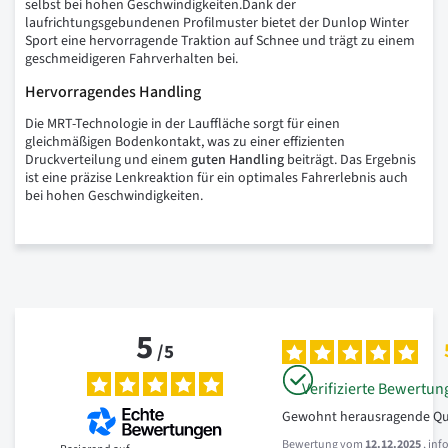
selbst bei hohen Geschwindigkeiten.Dank der
laufrichtungsgebundenen Profilmuster bietet der Dunlop Winter
Sport eine hervorragende Traktion auf Schnee und trägt zu einem
geschmeidigeren Fahrverhalten bei.
Hervorragendes Handling
Die MRT-Technologie in der Lauffläche sorgt für einen
gleichmäßigen Bodenkontakt, was zu einer effizienten
Druckverteilung und einem
guten Handling
beiträgt. Das Ergebnis
ist eine präzise Lenkreaktion für ein optimales Fahrerlebnis auch
bei hohen Geschwindigkeiten.
5
/
5
Verifizierte Bewertun
Gewohnt herausragende Qua
Bewertung vom
12.12.2025
, inf