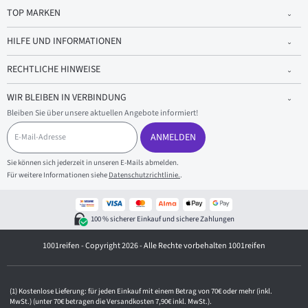
TOP MARKEN
HILFE UND INFORMATIONEN
RECHTLICHE HINWEISE
WIR BLEIBEN IN VERBINDUNG
Bleiben Sie über unsere aktuellen Angebote informiert!
E
-
ANMELDEN
M
a
Sie können sich jederzeit in unseren E-Mails abmelden.
i
Für weitere Informationen siehe
Datenschutzrichtlinie.
.
l
-
A
d
100 % sicherer Einkauf und sichere Zahlungen
r
e
1001reifen - Copyright 2026 - Alle Rechte vorbehalten 1001reifen
s
s
e
Kostenlose Lieferung: für jeden Einkauf mit einem Betrag von 70€ oder mehr (inkl.
MwSt.) (unter 70€ betragen die Versandkosten 7,90€ inkl. MwSt.).