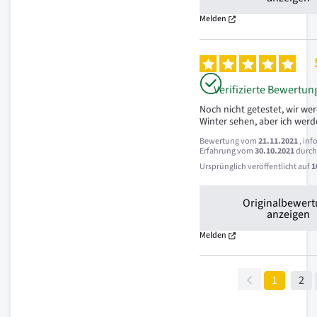
Melden
Verifizierte Bewertun
Noch nicht getestet, wir wer
Winter sehen, aber ich werd
Bewertung vom
21.11.2021
, inf
Erfahrung vom
30.10.2021
durc
Ursprünglich veröffentlicht auf
1
Originalbewer
anzeigen
Melden
1
2