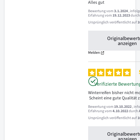
Alles gut
Bewertung vom
3.1.2024
, infol
Erfahrung vom
19.12.2023
durc
Ursprünglich veröffentlicht auf
1
Originalbewer
anzeigen
Melden
Verifizierte Bewertun
Winterreifen bisher nicht mont
 Scheint eine gute Qualität 
Bewertung vom
19.10.2022
, inf
Erfahrung vom
4.10.2022
durch
Ursprünglich veröffentlicht auf
1
Originalbewer
anzeigen