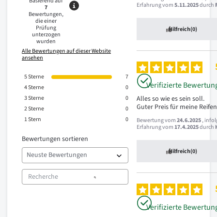
Basierend auf
Erfahrung vom
5.11.2025
durch
7
Bewertungen,
die einer
Prüfung
Hilfreich
(0)
unterzogen
wurden
Alle Bewertungen auf dieser Website
ansehen
5
Sterne
7
Verifizierte Bewertun
4
Sterne
0
3
Sterne
0
Alles so wie es sein soll.

Guter Preis für meine Reifen
2
Sterne
0
1
Stern
0
Bewertung vom
24.6.2025
, info
Erfahrung vom
17.4.2025
durch
Bewertungen sortieren
Hilfreich
(0)
Verifizierte Bewertun