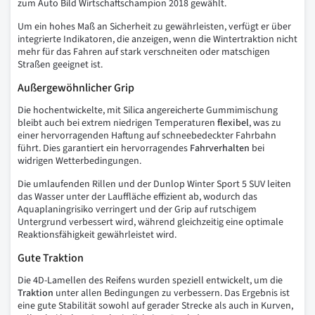
zum Auto Bild Wirtschaftschampion 2018 gewählt.
Um ein hohes Maß an Sicherheit zu gewährleisten, verfügt er über
integrierte Indikatoren, die anzeigen, wenn die Wintertraktion nicht
mehr für das Fahren auf stark verschneiten oder matschigen
Straßen geeignet ist.
Außergewöhnlicher Grip
Die hochentwickelte, mit Silica angereicherte Gummimischung
bleibt auch bei extrem niedrigen Temperaturen
flexibel
, was zu
einer hervorragenden Haftung auf schneebedeckter Fahrbahn
führt. Dies garantiert ein hervorragendes
Fahrverhalten
bei
widrigen Wetterbedingungen.
Die umlaufenden Rillen und der Dunlop Winter Sport 5 SUV leiten
das Wasser unter der Lauffläche effizient ab, wodurch das
Aquaplaningrisiko verringert und der Grip auf rutschigem
Untergrund verbessert wird, während gleichzeitig eine optimale
Reaktionsfähigkeit gewährleistet wird.
Gute Traktion
Die 4D-Lamellen des Reifens wurden speziell entwickelt, um die
Traktion
unter allen Bedingungen zu verbessern. Das Ergebnis ist
eine gute Stabilität sowohl auf gerader Strecke als auch in Kurven,