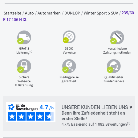
235/60
Startseite
Auto
Automarken
DUNLOP
Winter Sport 5 SUV
R 17 106 H XL
GRATIS
36 000
verschiedene
(1)
Lieferung
Verweise
Zahlungsmethoden
Sichere
Niedrigpreise
Qualifizierter
Webseite
garantiert
Kundenservice
& Bezahlung
UNSERE KUNDEN LIEBEN UNS ♥
Denn Ihre Zufriedenheit steht an
erster Stelle!
(3)
4,7/5 Basierend auf 1 082 Bewertungen