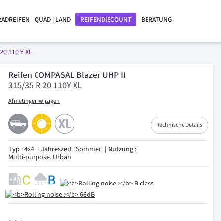
RADREIFEN
QUAD | LAND
REIFENDISCOUNT
BERATUNG
20 110 Y XL
Reifen COMPASAL Blazer UHP II
315/35 R 20 110Y XL
Afmetingen wijzigen
Technische Details
Typ
: 4x4
Jahreszeit
: Sommer
Nutzung
:
Multi-purpose, Urban