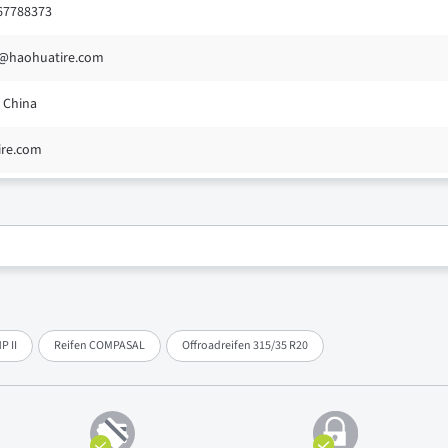
 67788373
@haohuatire.com
 China
ire.com
P II
Reifen COMPASAL
Offroadreifen 315/35 R20