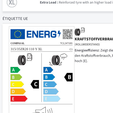
Extra Load :
Reinforced tyre with an higher load 
ÉTIQUETTE UE
KRAFTSTOFFVERBRA
(ROLLWIDERSTAND)
Energieeffizienz:
Zeigt di
den Kraftstoffverbrauch, 
hoch [E].