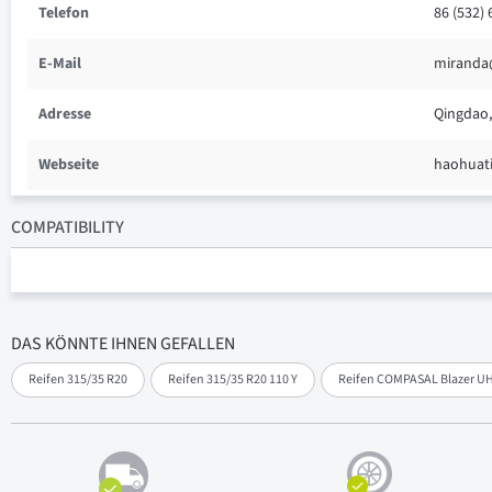
Telefon
86 (532)
E-Mail
miranda
Adresse
Qingdao,
Webseite
haohuat
COMPATIBILITY
DAS KÖNNTE IHNEN GEFALLEN
Reifen 315/35 R20
Reifen 315/35 R20 110 Y
Reifen COMPASAL Blazer UH