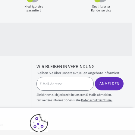
Niedrigpreise
Qualifizierter
garantiert
Kundenservice
WIR BLEIBEN IN VERBINDUNG
Bleiben Sie über unsere aktuellen Angebote informiert!
E
ANMELDEN
-
M
a
Sie können sich jederzeit in unseren E-Mails abmelden.
i
Für weitere Informationen siehe
Datenschutzrichtlinie.
.
l
-
A
d
en
r
e