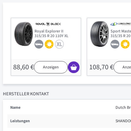
Royal Explorer II
Sport Mast
315/35 R 20 110Y XL
315/35 R 20
88,60 €
108,70 €
Anzeigen
Anze
HERSTELLER KONTAKT
Name
Dutch Bri
Leistungen
SHANDON