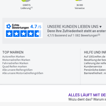
GRATIS
36 000
(1)
Lieferung
Verweise
UNSERE KUNDEN LIEBEN UNS ♥
Denn Ihre Zufriedenheit steht an erster 
(3)
4,7/5 Basierend auf 1 082 Bewertungen
TOP MARKEN
HILFE UND I
Autoreifen Marken
Auf 1001reifen.de 
Motorradreifen Marken
Bezahlung der bes
Fahrradreifen Marken
Lieferung der reif
Quad Reifen marken
Kundenservice
Alle unsere Reifengrößen
Persönliche daten
Alle unsere Motorradreifengrößen
Barrierefreiheit :
ALLES LÄUFT MIT DE
Wozu dient das? Warum is