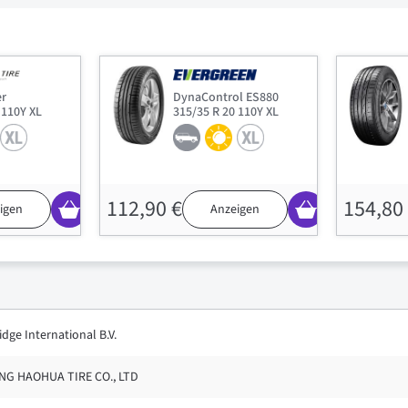
er
DynaControl ES880
 110Y XL
315/35 R 20 110Y XL
112,90 €
154,80
igen
Anzeigen
dge International B.V.
G HAOHUA TIRE CO., LTD