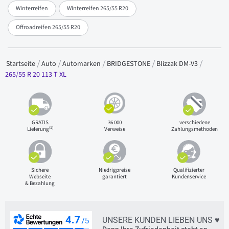
Winterreifen
Winterreifen 265/55 R20
Offroadreifen 265/55 R20
Startseite
Auto
Automarken
BRIDGESTONE
Blizzak DM-V3
265/55 R 20 113 T XL
GRATIS
36 000
verschiedene
(1)
Lieferung
Verweise
Zahlungsmethoden
Sichere
Niedrigpreise
Qualifizierter
Webseite
garantiert
Kundenservice
& Bezahlung
UNSERE KUNDEN LIEBEN UNS ♥