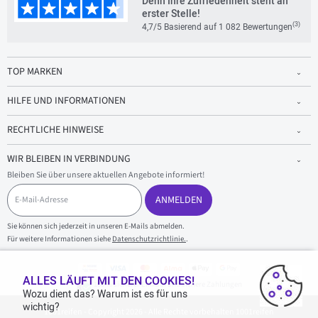
Denn Ihre Zufriedenheit steht an
erster Stelle!
(3)
4,7/5 Basierend auf 1 082 Bewertungen
TOP MARKEN
HILFE UND INFORMATIONEN
RECHTLICHE HINWEISE
WIR BLEIBEN IN VERBINDUNG
Bleiben Sie über unsere aktuellen Angebote informiert!
E
-
ANMELDEN
M
a
Sie können sich jederzeit in unseren E-Mails abmelden.
i
Für weitere Informationen siehe
Datenschutzrichtlinie.
.
l
-
A
d
ALLES LÄUFT MIT DEN COOKIES!
100 % sicherer Einkauf und sichere Zahlungen
r
Wozu dient das? Warum ist es für uns
e
wichtig?
1001reifen - Copyright 2026 - Alle Rechte vorbehalten 1001reifen
s