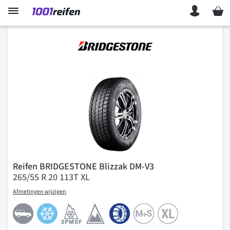
Mein 
Reifen BRIDGESTONE Blizzak DM-V3
265/55 R 20 113T XL
Afmetingen wijzigen