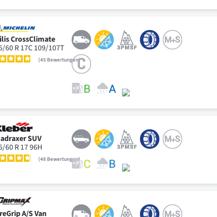
ilis CrossClimate
5/60 R 17C 109/107T
45
Bewertungen
adraxer SUV
5/60 R 17 96H
48
Bewertungen
reGrip A/S Van