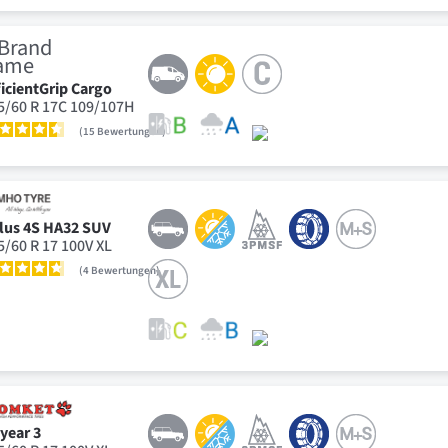
ficientGrip Cargo
5/60 R 17C 109/107H
15
Bewertungen
lus 4S HA32 SUV
5/60 R 17 100V XL
4
Bewertungen
lyear 3