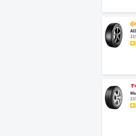
Al
21
Mu
21