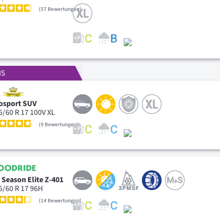
57
Bewertungen
IS
osport SUV
5/60 R 17 100V XL
9
Bewertungen
l Season Elite Z-401
5/60 R 17 96H
14
Bewertungen