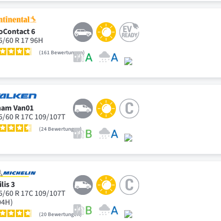
oContact 6
5/60 R 17 96H
161
Bewertungen
nam Van01
5/60 R 17C 109/107T
24
Bewertungen
lis 3
5/60 R 17C 109/107T
04H)
20
Bewertungen