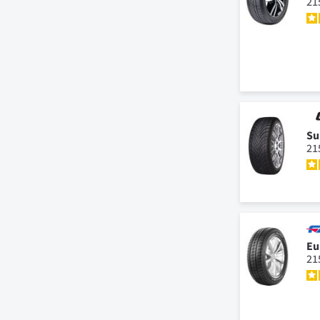
21
Su
21
Eu
21