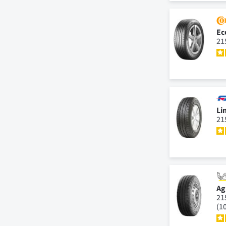
Ec
21
Li
21
Agi
21
(1