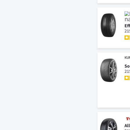
Ef
21
So
21
Al