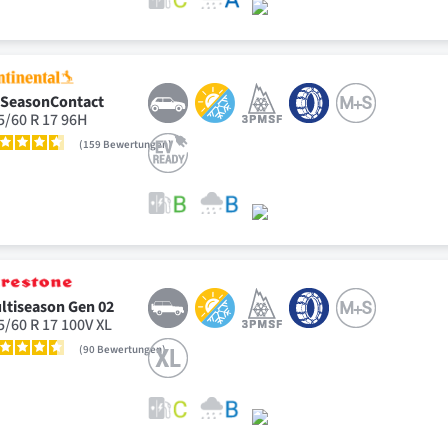
lSeasonContact
5/60 R 17 96H
159
Bewertungen
ltiseason Gen 02
5/60 R 17 100V XL
90
Bewertungen