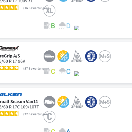
5/60 R 17 100V XL
16
Bewertungen
reGrip A/S
5/60 R 17 96V
57
Bewertungen
roall Season Van11
5/60 R 17C 109/107T
22
Bewertungen