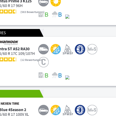
ntus Prime 3 K125
5/60 R 17 96H
583
Bewertungen
RES
ntra ST AS2 RA30
5/60 R 17C 109/107H
12
Bewertungen
T
Blue 4Season 2
5/60 R 17 100V XL