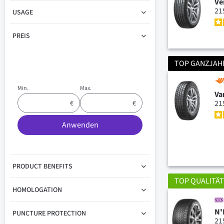
Ve
21
USAGE
PREIS
TOP GANZJAH
Min.
Max.
Va
21
Anwenden
PRODUCT BENEFITS
TOP QUALITÄ
HOMOLOGATION
N'
PUNCTURE PROTECTION
21