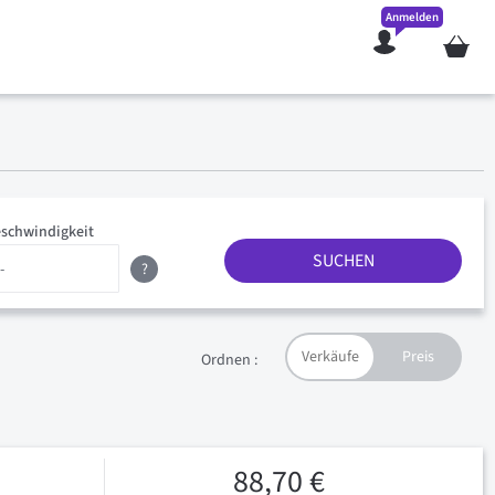
Anmelden
Mein W
schwindigkeit
SUCHEN
?
Ordnen :
88,70 €