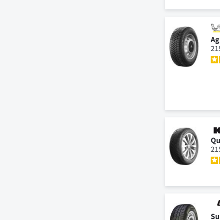
Ag
21
Qu
21
Su