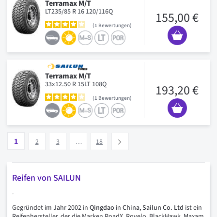
Terramax M/T
LT235/85 R 16 120/116Q
155,00 €
1
Bewertungen
Terramax M/T
33x12.50 R 15LT 108Q
193,20 €
1
Bewertungen
Seite
Vous lisez actuellement la page
Seite
Seite
Seite
1
Suivant
2
3
…
18
Reifen von SAILUN
.
Gegründet im Jahr 2002 in
Qingdao
in
China
,
Sailun Co. Ltd
ist ein
Reifenhersteller, der die Marken RoadX, Rovelo, BlackHawk, Maxam