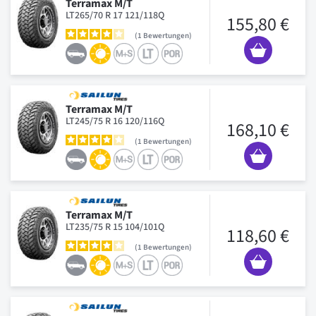
Terramax M/T
LT265/70 R 17 121/118Q
155,80 €
1
Bewertungen
Terramax M/T
LT245/75 R 16 120/116Q
168,10 €
1
Bewertungen
Terramax M/T
LT235/75 R 15 104/101Q
118,60 €
1
Bewertungen