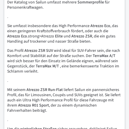
Der Katalog von Sailun umfasst mehrere
Sommerprofile
für
Personenkraftwagen.
.
Sie umfasst insbesondere das High Performance
Atrezzo
Eco
, das
einen geringeren Kraftstoffverbrauch fördert, oder auch die
Atrezzo
Eco
.strong>Atrezzo
Elite
und
Atrezzo ZSR
, die ein gutes
Handling auf trockener und nasser Straße bieten.
Das Profil
Atrezzo ZSR SUV
wird ideal für SUV-Fahrer sein, die nach
Komfort und Stabilität auf der Straße suchen. Der
TerraMax A/T
wird sich besser für den Einsatz im Gelände eignen, während sein
Gegenstück, der
TerraMax M/T
, eine bemerkenswerte Traktion im
Schlamm verleiht.
.
Mit seinem
Atrezzo ZSR Run-Flat
liefert Sailun ein pannensicheres
Profil, das für Limousinen, Coupés und SUVs geeignet ist. Sie liefert
auch ein Ultra High Performance Profil für diese Fahrzeuge mit
ihrem
Atrezzo R01 Sport
, der zu einem dynamischen
Fahrverhalten beiträgt.
.
Um die
winterlichen Straßen
sicher anzugehen, dekliniert Sailun