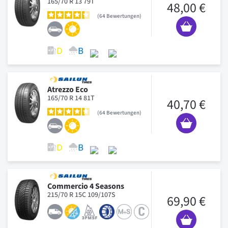
165/70 R 13 79T
48,00 €
64
Bewertungen
Atrezzo Eco
165/70 R 14 81T
40,70 €
64
Bewertungen
Commercio 4 Seasons
215/70 R 15C 109/107S
69,90 €