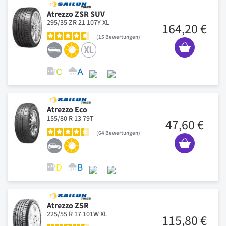
Atrezzo ZSR SUV
295/35 ZR 21 107Y XL
164,20 €
15
Bewertungen
Atrezzo Eco
155/80 R 13 79T
47,60 €
64
Bewertungen
Atrezzo ZSR
225/55 R 17 101W XL
115,80 €