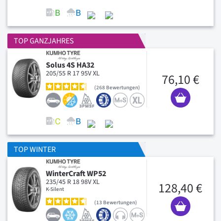
TOP GANZJAHRES
Solus 4S HA32
205/55 R 17 95V XL
76,10 €
268
Bewertungen
TOP WINTER
WinterCraft WP52
235/45 R 18 98V XL
128,40 €
K-Silent
13
Bewertungen