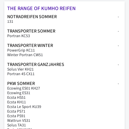
THE RANGE OF KUMHO REIFEN
NOTRADREIFEN SOMMER
131
TRANSPORTER SOMMER
Portran KC53
TRANSPORTER WINTER
PowerGrip KC11
Winter Portran CW51
TRANSPORTER GANZJAHRES
Solus Vier KH21
Portran 4S CX11
PKW SOMMER
Ecowing ES01 KH27
Ecowing ES31
Ecsta HS51
Ecsta KH11
Ecsta Le Sport KU39
Ecsta PS71
Ecsta PS91
Wattrun VS31
Solus TA31