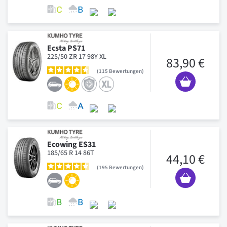
Ecsta PS71
225/50 ZR 17 98Y XL
83,90 €
115
Bewertungen
Ecowing ES31
185/65 R 14 86T
44,10 €
195
Bewertungen