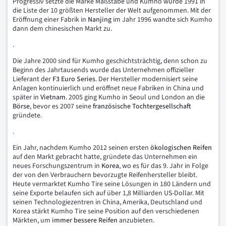
Progressiv setzte die Marke Maßstäbe und Kumho wurde 1991 in
die Liste der 10 größten Hersteller der Welt aufgenommen. Mit der
Eröffnung einer Fabrik in
Nanjing
im Jahr 1996 wandte sich Kumho
dann dem chinesischen Markt zu.
.
Die Jahre 2000 sind für Kumho geschichtsträchtig, denn schon zu
Beginn des Jahrtausends wurde das Unternehmen offizieller
Lieferant der
F3 Euro Series
. Der Hersteller modernisiert seine
Anlagen kontinuierlich und eröffnet neue Fabriken in China und
später in
Vietnam
. 2005 ging Kumho in Seoul und London an die
Börse
, bevor es 2007 seine
französische Tochtergesellschaft
gründete.
.
Ein Jahr, nachdem Kumho 2012 seinen ersten
ökologischen Reifen
auf den Markt gebracht hatte, gründete das Unternehmen ein
neues Forschungszentrum in
Korea
, wo es für das 9. Jahr in Folge
der von den Verbrauchern bevorzugte Reifenhersteller bleibt.
Heute vermarktet Kumho Tire seine Lösungen in 180 Ländern und
seine Exporte belaufen sich auf über 1,8 Milliarden US-Dollar. Mit
seinen Technologiezentren in China, Amerika, Deutschland und
Korea stärkt Kumho Tire seine Position auf den verschiedenen
Märkten, um
immer bessere Reifen
anzubieten.