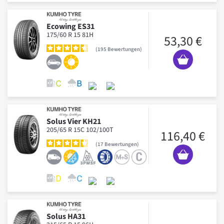
Ecowing ES31
175/60 R 15 81H
53,30 €
195
Bewertungen
Solus Vier KH21
205/65 R 15C 102/100T
116,40 €
17
Bewertungen
Solus HA31