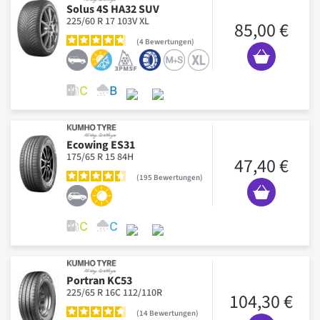
Solus 4S HA32 SUV
225/60 R 17 103V XL
85,00 €
4
Bewertungen
Ecowing ES31
175/65 R 15 84H
47,40 €
195
Bewertungen
Portran KC53
225/65 R 16C 112/110R
104,30 €
14
Bewertungen