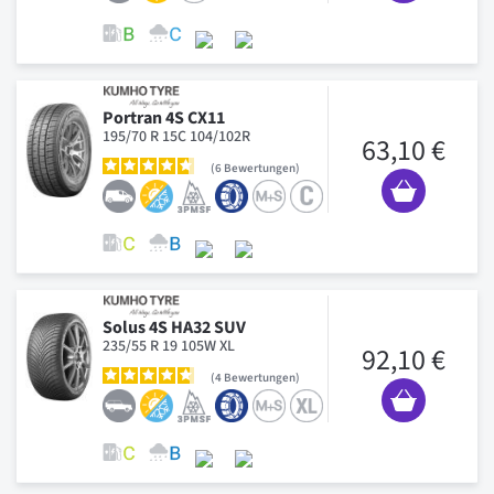
Portran 4S CX11
195/70 R 15C 104/102R
63,10 €
6
Bewertungen
Solus 4S HA32 SUV
235/55 R 19 105W XL
92,10 €
4
Bewertungen