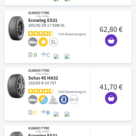
Ecowing ES31
205/50 ZR 17 93W XL
62,80 €
195
Bewertungen
Solus 4S HA32
155/65 R 14 75T
41,70 €
268
Bewertungen
Ecowing ES31