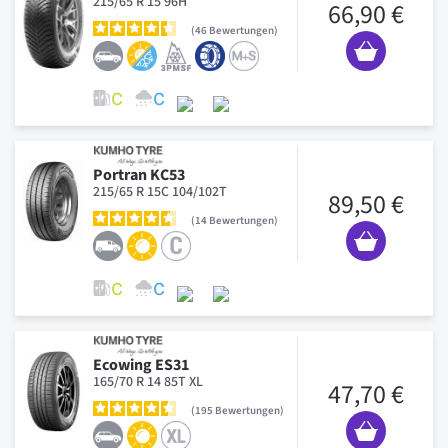
215/65 R 15 96H
66,90 €
46
Bewertungen
Portran KC53
215/65 R 15C 104/102T
89,50 €
14
Bewertungen
Ecowing ES31
165/70 R 14 85T XL
47,70 €
195
Bewertungen