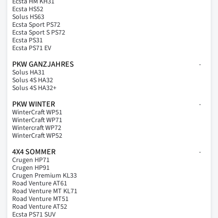
Ecsta HM KH31
Ecsta HS52
Solus HS63
Ecsta Sport PS72
Ecsta Sport S PS72
Ecsta PS31
Ecsta PS71 EV
PKW GANZJAHRES
Solus HA31
Solus 4S HA32
Solus 4S HA32+
PKW WINTER
WinterCraft WP51
WinterCraft WP71
Wintercraft WP72
WinterCraft WP52
4X4 SOMMER
Crugen HP71
Crugen HP91
Crugen Premium KL33
Road Venture AT61
Road Venture MT KL71
Road Venture MT51
Road Venture AT52
Ecsta PS71 SUV