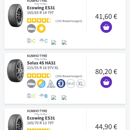
Ecowing ES31
165/65 R 14 79T
41,60 €
195
Bewertungen
Solus 4S HA32
215/55 R 16 97V XL
80,20 €
268
Bewertungen
Ecowing ES31
165/70 R 13 79T
44,90 €