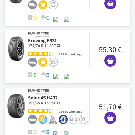
Ecowing ES31
175/70 R 14 88T XL
55,30 €
195
Bewertungen
Solus 4S HA32
195/65 R 15 95V XL
51,70 €
268
Bewertungen