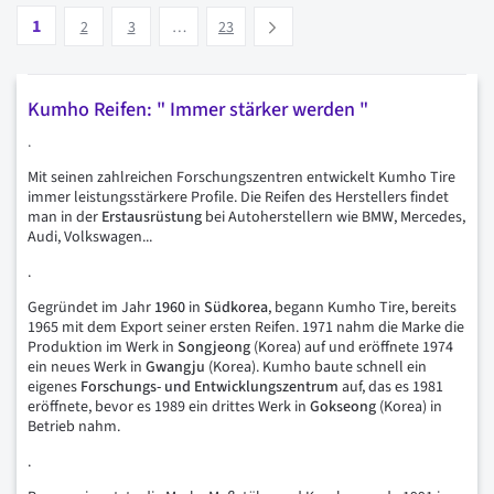
Seite
Vous lisez actuellement la page
Seite
Seite
Seite
1
Suivant
2
3
…
23
Kumho Reifen: " Immer stärker werden "
.
Mit seinen zahlreichen Forschungszentren entwickelt Kumho Tire
immer leistungsstärkere Profile. Die Reifen des Herstellers findet
man in der
Erstausrüstung
bei Autoherstellern wie BMW, Mercedes,
Audi, Volkswagen...
.
Gegründet im Jahr
1960
in
Südkorea
, begann Kumho Tire, bereits
1965 mit dem Export seiner ersten Reifen. 1971 nahm die Marke die
Produktion im Werk in
Songjeong
(Korea) auf und eröffnete 1974
ein neues Werk in
Gwangju
(Korea). Kumho baute schnell ein
eigenes
Forschungs- und Entwicklungszentrum
auf, das es 1981
eröffnete, bevor es 1989 ein drittes Werk in
Gokseong
(Korea) in
Betrieb nahm.
.