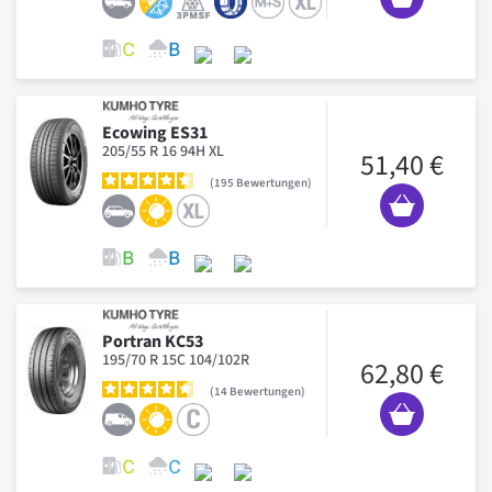
Ecowing ES31
205/55 R 16 94H XL
51,40 €
195
Bewertungen
Portran KC53
195/70 R 15C 104/102R
62,80 €
14
Bewertungen