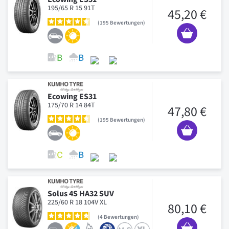
195/65 R 15 91T
45,20 €
195
Bewertungen
Ecowing ES31
175/70 R 14 84T
47,80 €
195
Bewertungen
Solus 4S HA32 SUV
225/60 R 18 104V XL
80,10 €
4
Bewertungen