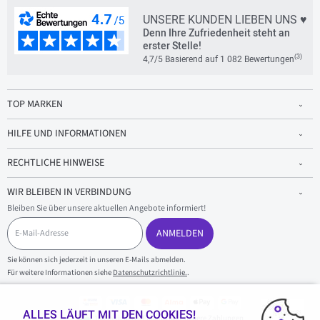
UNSERE KUNDEN LIEBEN UNS ♥
Denn Ihre Zufriedenheit steht an
erster Stelle!
(3)
4,7/5 Basierend auf 1 082 Bewertungen
TOP MARKEN
HILFE UND INFORMATIONEN
RECHTLICHE HINWEISE
WIR BLEIBEN IN VERBINDUNG
Bleiben Sie über unsere aktuellen Angebote informiert!
E
-
ANMELDEN
M
a
Sie können sich jederzeit in unseren E-Mails abmelden.
i
Für weitere Informationen siehe
Datenschutzrichtlinie.
.
l
-
A
d
ALLES LÄUFT MIT DEN COOKIES!
100 % sicherer Einkauf und sichere Zahlungen