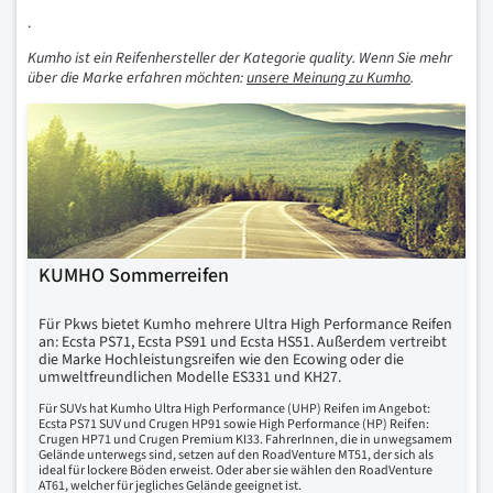
.
Kumho ist ein Reifenhersteller der Kategorie quality. Wenn Sie mehr
über die Marke erfahren möchten:
unsere Meinung zu Kumho
.
KUMHO Sommerreifen
Für Pkws bietet Kumho mehrere Ultra High Performance Reifen
an: Ecsta PS71, Ecsta PS91 und Ecsta HS51. Außerdem vertreibt
die Marke Hochleistungsreifen wie den Ecowing oder die
umweltfreundlichen Modelle ES331 und KH27.
Für SUVs hat Kumho Ultra High Performance (UHP) Reifen im Angebot:
Ecsta PS71 SUV und Crugen HP91 sowie High Performance (HP) Reifen:
Crugen HP71 und Crugen Premium KI33. FahrerInnen, die in unwegsamem
Gelände unterwegs sind, setzen auf den RoadVenture MT51, der sich als
ideal für lockere Böden erweist. Oder aber sie wählen den RoadVenture
AT61, welcher für jegliches Gelände geeignet ist.