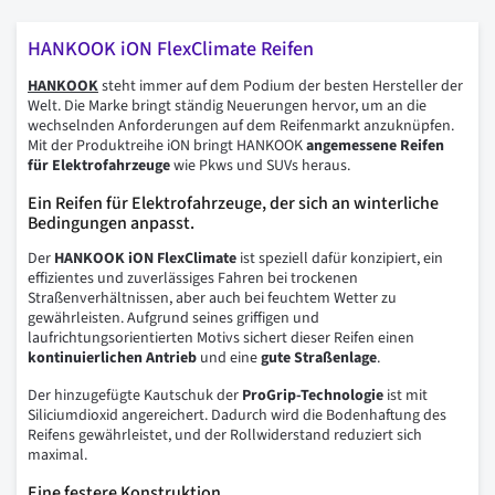
HANKOOK iON FlexClimate Reifen
HANKOOK
steht immer auf dem Podium der besten Hersteller der
Welt. Die Marke bringt ständig Neuerungen hervor, um an die
wechselnden Anforderungen auf dem Reifenmarkt anzuknüpfen.
Mit der Produktreihe iON bringt HANKOOK
angemessene Reifen
für Elektrofahrzeuge
wie Pkws und SUVs heraus.
Ein Reifen für Elektrofahrzeuge, der sich an winterliche
Bedingungen anpasst.
Der
HANKOOK iON FlexClimate
ist speziell dafür konzipiert, ein
effizientes und zuverlässiges Fahren bei trockenen
Straßenverhältnissen, aber auch bei feuchtem Wetter zu
gewährleisten. Aufgrund seines griffigen und
laufrichtungsorientierten Motivs sichert dieser Reifen einen
kontinuierlichen Antrieb
und eine
gute Straßenlage
.
Der hinzugefügte Kautschuk der
ProGrip-Technologie
ist mit
Siliciumdioxid angereichert. Dadurch wird die Bodenhaftung des
Reifens gewährleistet, und der Rollwiderstand reduziert sich
maximal.
Eine festere Konstruktion