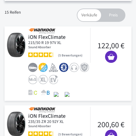
15
Reifen
iON FlexClimate
215/50 R 19 97V XL
122,00 €
Sound Absorber
5
Bewertungen
iON FlexClimate
235/35 ZR 20 92Y XL
200,60 €
Sound Absorber
5
Bewertungen