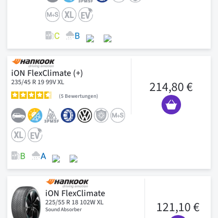
iON FlexClimate (+)
235/45 R 19 99V XL
214,80 €
5
Bewertungen
iON FlexClimate
225/55 R 18 102W XL
121,10 €
Sound Absorber