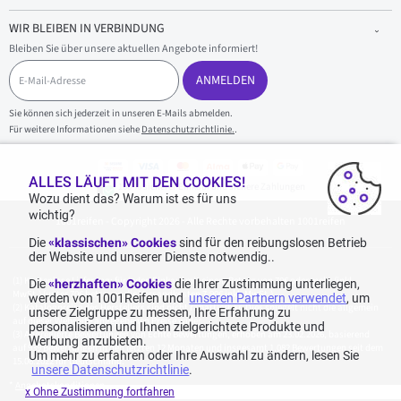
WIR BLEIBEN IN VERBINDUNG
Bleiben Sie über unsere aktuellen Angebote informiert!
E
-
ANMELDEN
M
a
Sie können sich jederzeit in unseren E-Mails abmelden.
i
Für weitere Informationen siehe
Datenschutzrichtlinie.
.
l
-
A
d
ALLES LÄUFT MIT DEN COOKIES!
100 % sicherer Einkauf und sichere Zahlungen
r
Wozu dient das? Warum ist es für uns
e
wichtig?
1001reifen - Copyright 2026 - Alle Rechte vorbehalten 1001reifen
s
s
Die
«klassischen» Cookies
sind für den reibungslosen Betrieb
e
der Website und unserer Dienste notwendig..
Kostenlose Lieferung: für jeden Einkauf mit einem Betrag von 70€ oder mehr (inkl.
Die
«herzhaften» Cookies
die Ihrer Zustimmung unterliegen,
MwSt.) (unter 70€ betragen die Versandkosten 7,90€ inkl. MwSt.).
werden von 1001Reifen und
unseren Partnern verwendet
, um
Katalogpreise des Herstellers sind nicht rabattierbar. Dies spiegelt nicht die allgemein
unsere Zielgruppe zu messen, Ihre Erfahrung zu
auf dieser Webseite angegebenen Preise wider.
personalisieren und Ihnen zielgerichtete Produkte und
Aggregierte Bewertungen von Echte Bewertungen, erhoben am 23.02.2026, basierend
Werbung anzubieten.
auf 939 Bewertungen in den letzten 12 Monaten und insgesamt 1.082 Bewertungen seit dem
Um mehr zu erfahren oder Ihre Auswahl zu ändern, lesen Sie
15.06.2022 für Deutschland.
unsere Datenschutzrichtlinie
.
*
Angebotskonditionen
x Ohne Zustimmung fortfahren