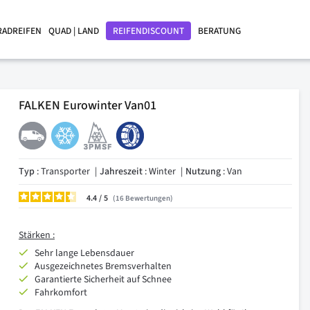
RADREIFEN
QUAD | LAND
REIFENDISCOUNT
BERATUNG
FALKEN Eurowinter Van01
Typ
: Transporter
Jahreszeit
: Winter
Nutzung
: Van
4.4
/
16
Bewertungen
Stärken :
Sehr lange Lebensdauer
Ausgezeichnetes Bremsverhalten
Garantierte Sicherheit auf Schnee
Fahrkomfort