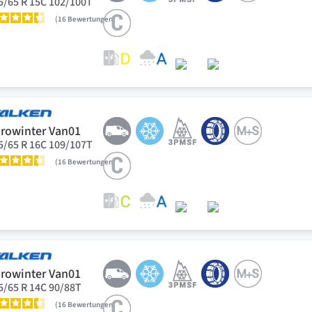
5/65 R 15C 102/100T
16
Bewertungen
rowinter Van01
5/65 R 16C 109/107T
16
Bewertungen
rowinter Van01
5/65 R 14C 90/88T
16
Bewertungen