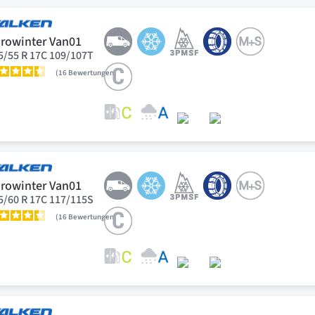
rowinter Van01
5/55 R 17C 109/107T
16
Bewertungen
rowinter Van01
5/60 R 17C 117/115S
16
Bewertungen