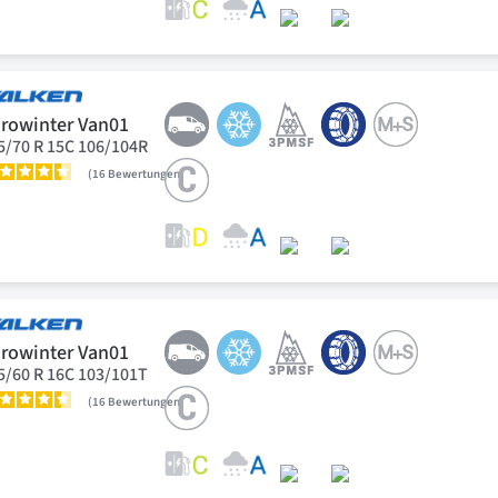
rowinter Van01
5/70 R 15C 106/104R
16
Bewertungen
rowinter Van01
5/60 R 16C 103/101T
16
Bewertungen