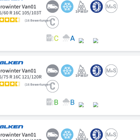
rowinter Van01
5/60 R 16C 105/103T
16
Bewertungen
rowinter Van01
5/75 R 16C 121/120R
16
Bewertungen
rowinter Van01