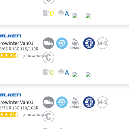
rowinter Van01
5/65 R 16C 115/113R
16
Bewertungen
rowinter Van01
5/75 R 16C 110/108R
16
Bewertungen