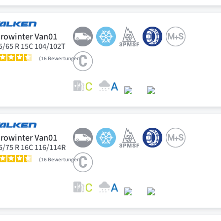
rowinter Van01
5/65 R 15C 104/102T
16
Bewertungen
rowinter Van01
5/75 R 16C 116/114R
16
Bewertungen