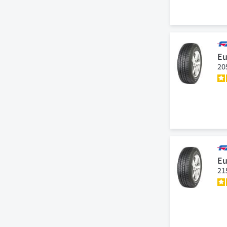
Eu
20
Eu
21