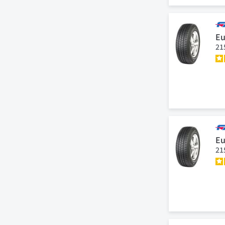
Eu
21
Eu
21