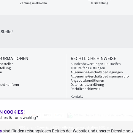
Zahlungsmethoden
& Bezahlung
Stelle!
NFORMATIONEN
RECHTLICHE HINWEISE
bestellen
Kundenbewertungen 1001Reifen
tellung
1001Reifen Leistungen
en
Allgemeine Geschäftsbedingungen
Allgemeine Geschäftsbedingungen pro
Angebotskonditionen
 nicht konform
Datenschutzerklärung
Rechtlicher hinweis
Kontakt
N COOKIES!
100 % sicherer Einkauf und sichere Zahlung
t es für uns wichtig?
1001reifen - Copyright 2026 - Alle Rechte vorbehalten 1001reifen
es
sind für den reibungslosen Betrieb der Website und unserer Dienste not