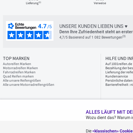
(1)
Lieferung
Verweise
UNSERE KUNDEN LIEBEN UNS ♥
Denn Ihre Zufriedenheit steht an erster 
(3)
4,7/5 Basierend auf 1 082 Bewertungen
TOP MARKEN
HILFE UND I
Autoreifen Marken
Auf 1001reifen.de 
Motorradreifen Marken
Bezahlung der bes
Fahrradreifen Marken
Lieferung der reif
Quad Reifen marken
Kundenservice
Alle unsere Reifengrößen
Persönliche daten
Alle unsere Motorradreifengrößen
Barrierefreiheit :
ALLES LÄUFT MIT DE
Wozu dient das? Warum is
Die
«klassischen» Cooki