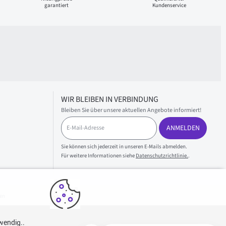
garantiert
Kundenservice
WIR BLEIBEN IN VERBINDUNG
Bleiben Sie über unsere aktuellen Angebote informiert!
E
ANMELDEN
-
M
a
Sie können sich jederzeit in unseren E-Mails abmelden.
i
Für weitere Informationen siehe
Datenschutzrichtlinie.
.
l
-
A
d
en
r
e
s
wendig..