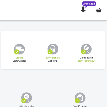
Anmelden
Mein W
GRATIS
100% sichere
Geld sparen
Lieferung(1)
Zahlung
beim Reifenkauf
Niedrigpreise
Qualifizierter