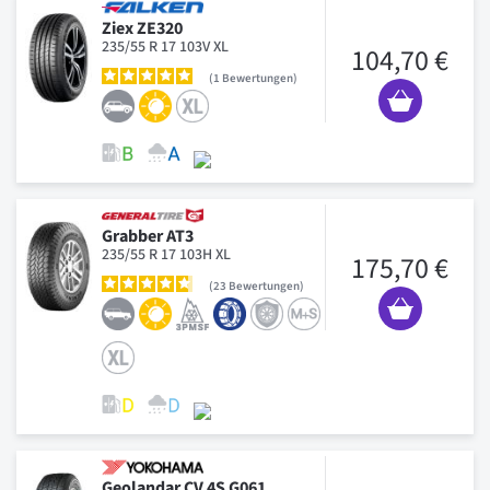
Ziex ZE320
235/55 R 17 103V XL
104,70 €
1
Bewertungen
Grabber AT3
235/55 R 17 103H XL
175,70 €
23
Bewertungen
Geolandar CV 4S G061