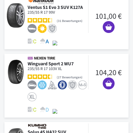
Ventus S1 Evo 3 SUV K127A
235/55 R 17 99V
101,00 €
31
Bewertungen
Winguard Sport 2 WU7
235/55 R 17 103V XL
104,20 €
27
Bewertungen
Solus 4S HA32 SUV