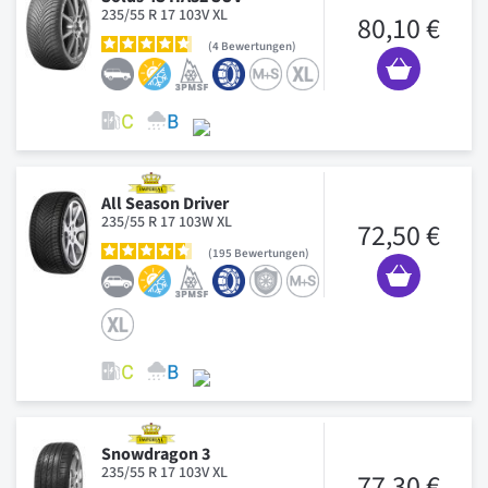
235/55 R 17 103V XL
80,10 €
4
Bewertungen
All Season Driver
235/55 R 17 103W XL
72,50 €
195
Bewertungen
Snowdragon 3
235/55 R 17 103V XL
77,30 €