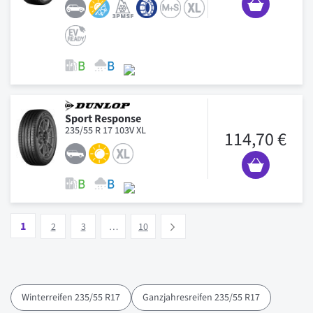
Sport Response
235/55 R 17 103V XL
114,70 €
Seite
Vous lisez actuellement la page
Seite
Seite
Seite
1
Suivant
2
3
…
10
Winterreifen 235/55 R17
Ganzjahresreifen 235/55 R17