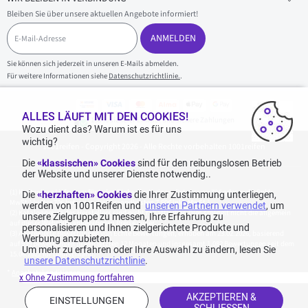
Bleiben Sie über unsere aktuellen Angebote informiert!
E
-
ANMELDEN
M
a
Sie können sich jederzeit in unseren E-Mails abmelden.
i
Für weitere Informationen siehe
Datenschutzrichtlinie.
.
l
-
A
d
ALLES LÄUFT MIT DEN COOKIES!
100 % sicherer Einkauf und sichere Zahlungen
r
Wozu dient das? Warum ist es für uns
e
wichtig?
1001reifen - Copyright 2026 - Alle Rechte vorbehalten 1001reifen
s
s
Die
«klassischen» Cookies
sind für den reibungslosen Betrieb
e
der Website und unserer Dienste notwendig..
Kostenlose Lieferung: für jeden Einkauf mit einem Betrag von 70€ oder mehr (inkl.
Die
«herzhaften» Cookies
die Ihrer Zustimmung unterliegen,
MwSt.) (unter 70€ betragen die Versandkosten 7,90€ inkl. MwSt.).
werden von 1001Reifen und
unseren Partnern verwendet
, um
Katalogpreise des Herstellers sind nicht rabattierbar. Dies spiegelt nicht die allgemein
unsere Zielgruppe zu messen, Ihre Erfahrung zu
auf dieser Webseite angegebenen Preise wider.
personalisieren und Ihnen zielgerichtete Produkte und
Aggregierte Bewertungen von Echte Bewertungen, erhoben am 23.02.2026, basierend
Werbung anzubieten.
auf 939 Bewertungen in den letzten 12 Monaten und insgesamt 1.082 Bewertungen seit dem
Um mehr zu erfahren oder Ihre Auswahl zu ändern, lesen Sie
15.06.2022 für Deutschland.
unsere Datenschutzrichtlinie
.
*
Angebotskonditionen
x Ohne Zustimmung fortfahren
AKZEPTIEREN &
EINSTELLUNGEN