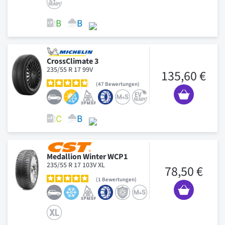
CrossClimate 3
235/55 R 17 99V
135,60 €
47
Bewertungen
Medallion Winter WCP1
235/55 R 17 103V XL
78,50 €
1
Bewertungen