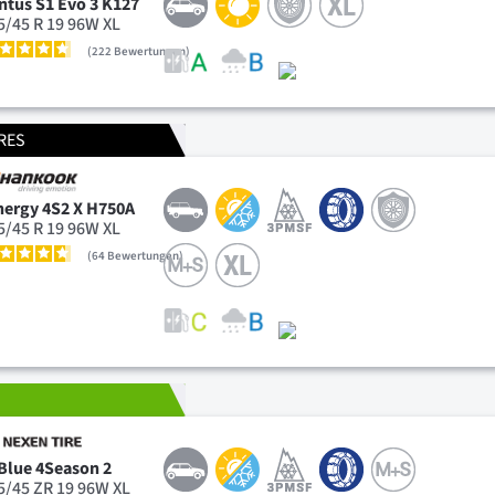
ntus S1 Evo 3 K127
5/45 R 19 96W XL
222
Bewertungen
RES
nergy 4S2 X H750A
5/45 R 19 96W XL
64
Bewertungen
T
Blue 4Season 2
5/45 ZR 19 96W XL