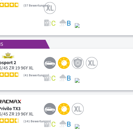
57
Bewertungen
IS
osport 2
5/45 ZR 19 96Y XL
41
Bewertungen
Privilo TX3
5/45 ZR 19 96Y XL
141
Bewertungen