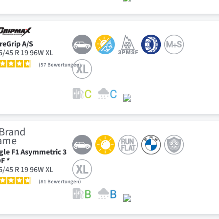
reGrip A/S
5/45 R 19 96W XL
57
Bewertungen
gle F1 Asymmetric 3
F *
5/45 R 19 96W XL
81
Bewertungen