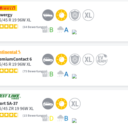
wergy
5/45 R 19 96W XL
64
Bewertungen
emiumContact 6
5/45 R 19 96W XL
75
Bewertungen
ort SA-37
5/45 ZR 19 96W XL
15
Bewertungen