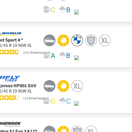
lot Sport 4 *
5/45 R 19 96W XL
251
Bewertungen
gorous HP801 SUV
5/45 R 19 96W XL
13
Bewertungen
ntus S1 Evo 3 K127