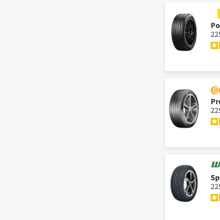
Po
22
Pr
22
Sp
22