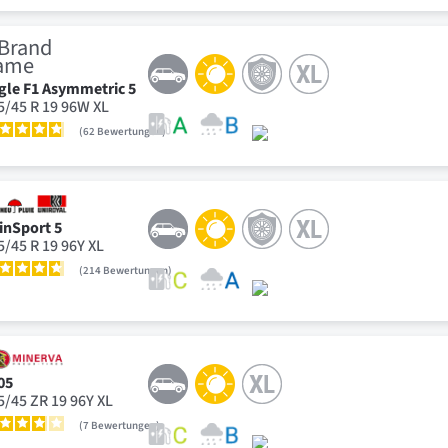
gle F1 Asymmetric 5
5/45 R 19 96W XL
62
Bewertungen
inSport 5
5/45 R 19 96Y XL
214
Bewertungen
05
5/45 ZR 19 96Y XL
7
Bewertungen