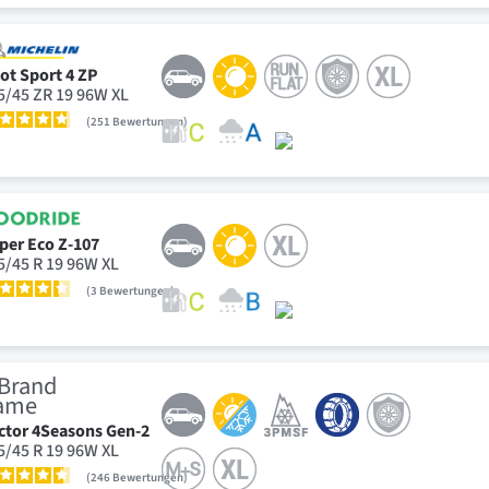
lot Sport 4 ZP
5/45 ZR 19 96W XL
251
Bewertungen
per Eco Z-107
5/45 R 19 96W XL
3
Bewertungen
ctor 4Seasons Gen-2
5/45 R 19 96W XL
246
Bewertungen