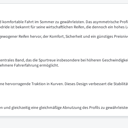
d komfortable Fahrt im Sommer zu gewährleisten. Das asymmetrische Profil 
ide ist bekannt für seine wirtschaftlichen Reifen, die dennoch ein hohes L
ewogener Reifen hervor, der Komfort, Sicherheit und ein günstiges Preisnive
entrales Band, das die Spurtreue insbesondere bei höheren Geschwindigkeite
enehmere Fahrerfahrung ermöglicht.
ine hervorragende Traktion in Kurven. Dieses Design verbessert die Stabilit
n und gleichzeitig eine gleichmäßige Abnutzung des Profils zu gewährleiste