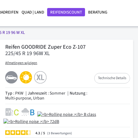
RADREIFEN
QUAD | LAND
REIFENDISCOUNT
BERATUNG
5 R 19 96 W XL
Reifen GOODRIDE Zuper Eco Z-107
225/45 R 19 96W XL
Afmetingen wijzigen
Technische Details
Typ
: PKW
Jahreszeit
: Sommer
Nutzung
:
Multi-purpose, Urban
4.3
/
3
Bewertungen