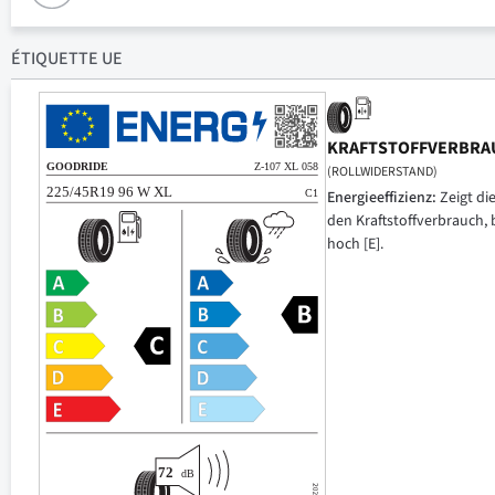
ÉTIQUETTE UE
KRAFTSTOFFVERBRA
(ROLLWIDERSTAND)
Energieeffizienz:
Zeigt di
den Kraftstoffverbrauch, 
hoch [E].