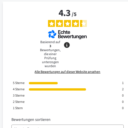
4.3
/
5
Basierend auf
3
Bewertungen,
die einer
Prüfung
unterzogen
wurden
Alle Bewertungen auf dieser Website ansehen
5
Sterne
1
4
Sterne
2
3
Sterne
0
2
Sterne
0
1
Stern
0
Bewertungen sortieren