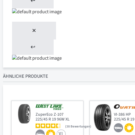
ÄHNLICHE PRODUKTE
ZuperEco Z-107
VI-386 HP
225/45 R 19 96W XL
225/45 R 19
38
Bewertungen