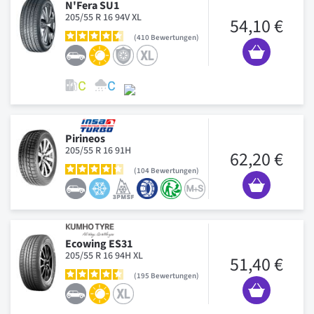
N'Fera SU1
205/55 R 16 94V XL
54,10 €
410
Bewertungen
Pirineos
205/55 R 16 91H
62,20 €
104
Bewertungen
Ecowing ES31
205/55 R 16 94H XL
51,40 €
195
Bewertungen