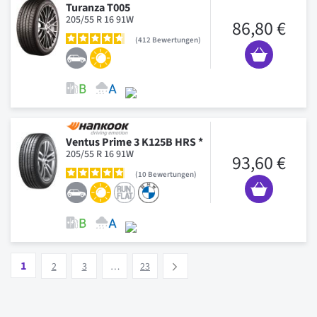
Turanza T005
205/55 R 16 91W
86,80 €
412
Bewertungen
Ventus Prime 3 K125B HRS *
205/55 R 16 91W
93,60 €
10
Bewertungen
Seite
Vous lisez actuellement la page
Seite
Seite
Seite
1
Suivant
2
3
…
23