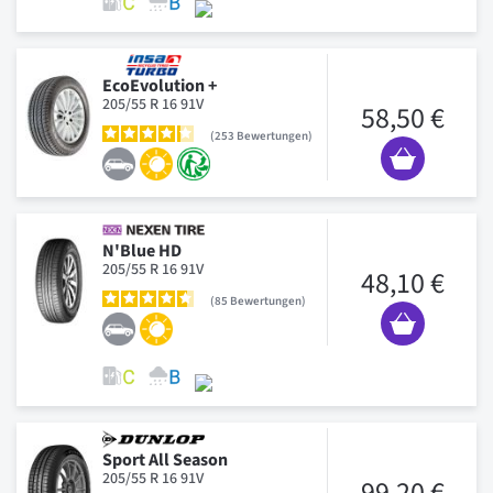
EcoEvolution +
205/55 R 16 91V
58,50 €
253
Bewertungen
N'Blue HD
205/55 R 16 91V
48,10 €
85
Bewertungen
Sport All Season
205/55 R 16 91V
99,20 €