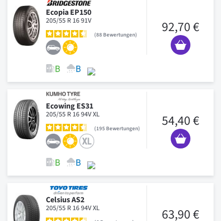
Ecopia EP150
205/55 R 16 91V
92,70 €
88
Bewertungen
Ecowing ES31
205/55 R 16 94V XL
54,40 €
195
Bewertungen
Celsius AS2
205/55 R 16 94V XL
63,90 €