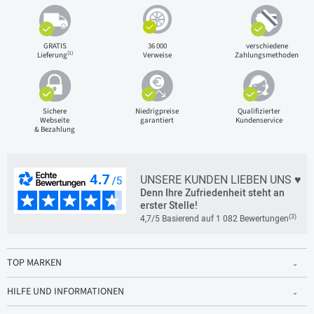
GRATIS
36 000
verschiedene
(1)
Lieferung
Verweise
Zahlungsmethoden
Sichere
Niedrigpreise
Qualifizierter
Webseite
garantiert
Kundenservice
& Bezahlung
UNSERE KUNDEN LIEBEN UNS ♥
Denn Ihre Zufriedenheit steht an
erster Stelle!
(3)
4,7/5 Basierend auf 1 082 Bewertungen
TOP MARKEN
HILFE UND INFORMATIONEN