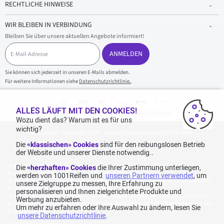
RECHTLICHE HINWEISE
WIR BLEIBEN IN VERBINDUNG
Bleiben Sie über unsere aktuellen Angebote informiert!
E
-
ANMELDEN
M
a
Sie können sich jederzeit in unseren E-Mails abmelden.
i
Für weitere Informationen siehe
Datenschutzrichtlinie.
.
l
-
A
d
ALLES LÄUFT MIT DEN COOKIES!
100 % sicherer Einkauf und sichere Zahlungen
r
Wozu dient das? Warum ist es für uns
e
wichtig?
1001reifen - Copyright 2026 - Alle Rechte vorbehalten 1001reifen
s
s
Die
«klassischen» Cookies
sind für den reibungslosen Betrieb
e
der Website und unserer Dienste notwendig..
Kostenlose Lieferung: für jeden Einkauf mit einem Betrag von 70€ oder mehr (inkl.
Die
«herzhaften» Cookies
die Ihrer Zustimmung unterliegen,
MwSt.) (unter 70€ betragen die Versandkosten 7,90€ inkl. MwSt.).
werden von 1001Reifen und
unseren Partnern verwendet
, um
Katalogpreise des Herstellers sind nicht rabattierbar. Dies spiegelt nicht die allgemein
unsere Zielgruppe zu messen, Ihre Erfahrung zu
auf dieser Webseite angegebenen Preise wider.
personalisieren und Ihnen zielgerichtete Produkte und
Aggregierte Bewertungen von Echte Bewertungen, erhoben am 23.02.2026, basierend
Werbung anzubieten.
auf 939 Bewertungen in den letzten 12 Monaten und insgesamt 1.082 Bewertungen seit dem
Um mehr zu erfahren oder Ihre Auswahl zu ändern, lesen Sie
15.06.2022 für Deutschland.
unsere Datenschutzrichtlinie
.