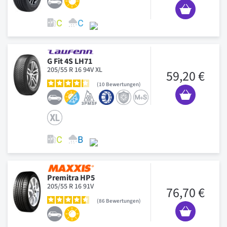
G Fit 4S LH71
205/55 R 16 94V XL
59,20 €
10
Bewertungen
Premitra HP5
205/55 R 16 91V
76,70 €
86
Bewertungen