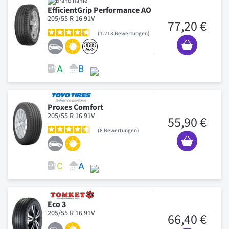
EfficientGrip Performance AO
205/55 R 16 91V
77,20 €
1.218
Bewertungen
Proxes Comfort
205/55 R 16 91V
55,90 €
8
Bewertungen
Eco 3
205/55 R 16 91V
66,40 €