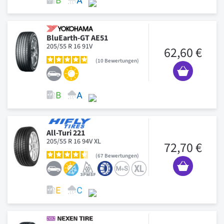
BluEarth-GT AE51
205/55 R 16 91V
62,60 €
10
Bewertungen
All-Turi 221
205/55 R 16 94V XL
72,70 €
67
Bewertungen