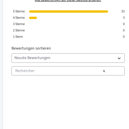
Alle Bewertungen auf dieser Website ansehen
5
Sterne
33
4
Sterne
3
3
Sterne
0
2
Sterne
0
1
Stern
0
Bewertungen sortieren