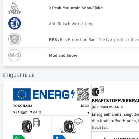
3 Peak Mountain SnowFlake
Anti-Rutsch-Vorrichtung
RPB :
Rim Protection Bar - The tyre protects the ri
Mud and Snow
ÉTIQUETTE UE
KRAFTSTOFFVERBRA
(ROLLWIDERSTAND)
Energieeffizienz:
Zeigt di
den Kraftstoffverbrauch, 
hoch [E].