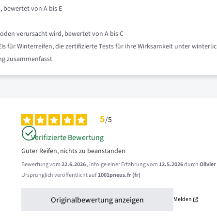
, bewertet von A bis E
oden verursacht wird, bewertet von A bis C
für Winterreifen, die zertifizierte Tests für ihre Wirksamkeit unter winte
nung zusammenfasst
5
/
5
Verifizierte Bewertung
Guter Reifen, nichts zu beanstanden
Bewertung vom
22.6.2026
, infolge einer Erfahrung vom
12.5.2026
durch
Olivier
Ursprünglich veröffentlicht auf
1001pneus.fr (fr)
Originalbewertung anzeigen
Melden