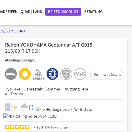
RADREIFEN
QUAD | LAND
REIFENDISCOUNT
BERATUNG
15/60 R 17 96 H
Reifen YOKOHAMA Geolandar A/T G015
215/60 R 17 96H
Afmetingen wijzigen
Technische Details
Typ
: 4x4
Jahreszeit
: Sommer
Nutzung
: 4x4
All Terrain
4.9
/
36
Bewertungen