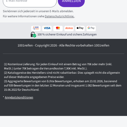
-
ANMELDEN
M
a
Sie können sich jederzeit in unseren E-Mails abmelden.
i
Für weitere Informationen siehe
Datenschutzrichtlinie.
.
l
-
A
d
100 % sicherer Einkauf und sichere Zahlungen
r
e
1001reifen - Copyright 2026 - Alle Rechte vorbehalten 1001reifen
s
s
e
Kostenlose Lieferung: für jeden Einkauf mit einem Betrag von 70€ oder mehr (inkl.
MwSt.) (unter 70€ betragen die Versandkosten 7,90€ inkl. MwSt.).
Katalogpreise des Herstellers sind nicht rabattierbar. Dies spiegelt nicht die allgemein
auf dieser Webseite angegebenen Preise wider.
Aggregierte Bewertungen von Echte Bewertungen, erhoben am 23.02.2026, basierend
auf 939 Bewertungen in den letzten 12 Monaten und insgesamt 1.082 Bewertungen seit dem
15.06.2022 für Deutschland.
*
Angebotskonditionen