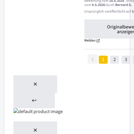
Bewertung vom
18.6.2026
, info
vom
9.5.2026
durch
Bernard G.
Ursprünglich veröffentlicht auf
1
Originalbew
anzeige
Melden
1
2
3