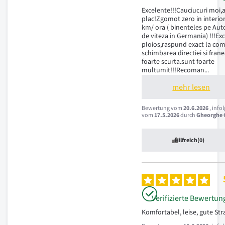
Excelente!!!Cauciucuri moi,a
plac!Zgomot zero in interior
km/ ora ( binenteles pe Auto
de viteza in Germania) !!!Ex
ploios,raspund exact la com
schimbarea directiei si frane
foarte scurta.sunt foarte 
multumit!!!Recoman
...
mehr lesen
Bewertung vom
20.6.2026
, info
vom
17.5.2026
durch
Gheorghe C
Hilfreich
(0)
Verifizierte Bewertun
Komfortabel, leise, gute St