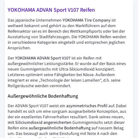
YOKOHAMA ADVAN Sport V107 Reifen
Das japanische Unternehmen
YOKOHAMA Tire Company
ist
weltweit bekannt und gehört zu den Marktführern auf dem
Reifensektor sei es im Bereich des Wettkampfsports oder bei der
Ausstattung von Stadtfahrzeugen. Die YOKOHAMA Reifen werden
in verschiedene Kategorien eingeteilt und entsprechen jeglichen
Ansprüchen.
Der
YOKOHAMA ADVAN Sport V107
ist ein Reifen mit
außergewöhnlicher Leistungsstärke. Er wurde auf der Basis eines
neuen Gummigemischs mit Ultra-Siliciumdioxid konzipiert.
Letzteres optimiert seine Fähigkeiten bei Nässe. Außerdem
integriert er eine „Technologie der leisen Lamellen“, d.h. seine
Rollgeräusche werden vermindert.
Außergewöhnliche Bodenhaftung
Der ADVAN Sport V107 weist ein
asymmetrisches
Profil
auf. Dabei
handelt es sich um eine sorgsam ausgearbeitete Konzeption, aus
der ein exzellentes Fahrverhalten resultiert. Dank seines neuen,
mit
Siliciumdioxid
angereicherten
Gummigemischs setzt dieser
Reifen eine
außergewöhnliche
Bodenhaftung
auf nassem Belag
um. Das bezeugt auch seine Einstufung mit Note A nach den