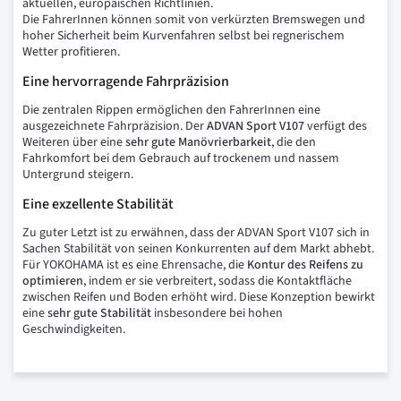
aktuellen, europäischen Richtlinien.
Die FahrerInnen können somit von verkürzten Bremswegen und
hoher Sicherheit beim Kurvenfahren selbst bei regnerischem
Wetter profitieren.
Eine hervorragende Fahrpräzision
Die zentralen Rippen ermöglichen den FahrerInnen eine
ausgezeichnete Fahrpräzision. Der
ADVAN Sport V107
verfügt des
Weiteren über eine
sehr
gute
Manövrierbarkeit
, die den
Fahrkomfort bei dem Gebrauch auf trockenem und nassem
Untergrund steigern.
Eine exzellente Stabilität
Zu guter Letzt ist zu erwähnen, dass der ADVAN Sport V107 sich in
Sachen Stabilität von seinen Konkurrenten auf dem Markt abhebt.
Für YOKOHAMA ist es eine Ehrensache, die
Kontur
des
Reifens
zu
optimieren
, indem er sie verbreitert, sodass die Kontaktfläche
zwischen Reifen und Boden erhöht wird. Diese Konzeption bewirkt
eine
sehr
gute
Stabilität
insbesondere bei hohen
Geschwindigkeiten.