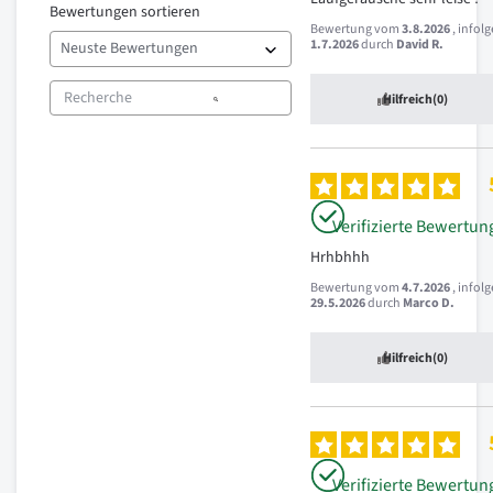
Bewertungen sortieren
Bewertung vom
3.8.2026
, infol
1.7.2026
durch
David R.
Hilfreich
(0)
Verifizierte Bewertun
Hrhbhhh
Bewertung vom
4.7.2026
, infol
29.5.2026
durch
Marco D.
Hilfreich
(0)
Verifizierte Bewertun