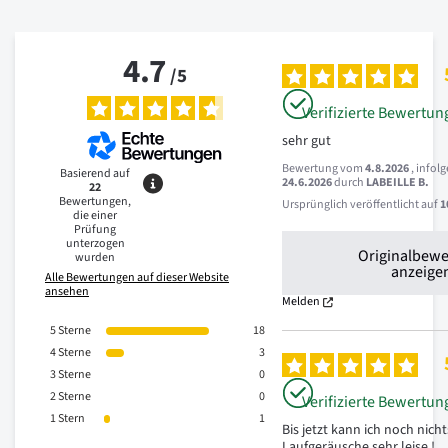
4.7
/
5
Verifizierte Bewertun
sehr gut
Bewertung vom
4.8.2026
, infol
Basierend auf
24.6.2026
durch
LABEILLE B.
22
Bewertungen,
Ursprünglich veröffentlicht auf
1
die einer
Prüfung
unterzogen
Originalbew
wurden
anzeige
Alle Bewertungen auf dieser Website
ansehen
Melden
5
Sterne
18
4
Sterne
3
3
Sterne
0
2
Sterne
0
Verifizierte Bewertun
1
Stern
1
Bis jetzt kann ich noch nichts 
Laufgeräusche sehr leise !