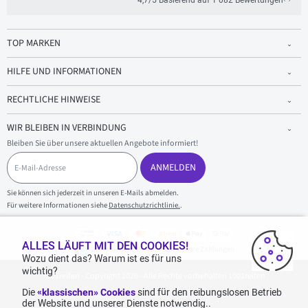
4,7/5 Basierend auf 1 082 Bewertungen
TOP MARKEN
HILFE UND INFORMATIONEN
RECHTLICHE HINWEISE
WIR BLEIBEN IN VERBINDUNG
Bleiben Sie über unsere aktuellen Angebote informiert!
E
-
ANMELDEN
M
a
Sie können sich jederzeit in unseren E-Mails abmelden.
i
Für weitere Informationen siehe
Datenschutzrichtlinie.
.
l
-
A
d
ALLES LÄUFT MIT DEN COOKIES!
100 % sicherer Einkauf und sichere Zahlungen
r
Wozu dient das? Warum ist es für uns
e
wichtig?
1001reifen - Copyright 2026 - Alle Rechte vorbehalten 1001reifen
s
s
Die
«klassischen» Cookies
sind für den reibungslosen Betrieb
e
der Website und unserer Dienste notwendig..