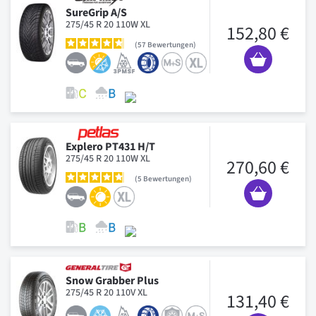
SureGrip A/S
275/45 R 20 110W XL
152,80 €
57
Bewertungen
Explero PT431 H/T
275/45 R 20 110W XL
270,60 €
5
Bewertungen
Snow Grabber Plus
275/45 R 20 110V XL
131,40 €