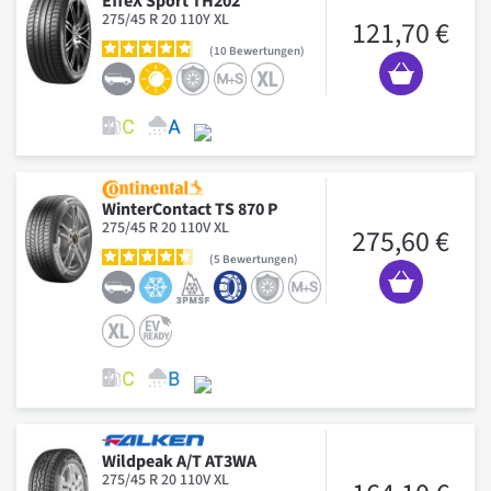
EffeX Sport TH202
275/45 R 20 110Y XL
121,70 €
10
Bewertungen
WinterContact TS 870 P
275/45 R 20 110V XL
275,60 €
5
Bewertungen
Wildpeak A/T AT3WA
275/45 R 20 110V XL