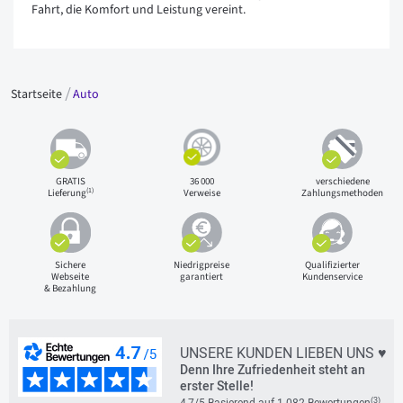
Fahrt, die Komfort und Leistung vereint.
Startseite
Auto
GRATIS
36 000
verschiedene
(1)
Lieferung
Verweise
Zahlungsmethoden
Sichere
Niedrigpreise
Qualifizierter
Webseite
garantiert
Kundenservice
& Bezahlung
UNSERE KUNDEN LIEBEN UNS ♥
Denn Ihre Zufriedenheit steht an
erster Stelle!
(3)