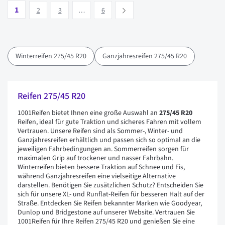
Seite
Vous lisez actuellement la page
Seite
Seite
Seite
1
Suivant
2
3
…
6
Winterreifen 275/45 R20
Ganzjahresreifen 275/45 R20
Reifen 275/45 R20
1001Reifen bietet Ihnen eine große Auswahl an
275/45 R20
Reifen, ideal für gute Traktion und sicheres Fahren mit vollem
Vertrauen. Unsere Reifen sind als Sommer-, Winter- und
Ganzjahresreifen erhältlich und passen sich so optimal an die
jeweiligen Fahrbedingungen an. Sommerreifen sorgen für
maximalen Grip auf trockener und nasser Fahrbahn.
Winterreifen bieten bessere Traktion auf Schnee und Eis,
während Ganzjahresreifen eine vielseitige Alternative
darstellen. Benötigen Sie zusätzlichen Schutz? Entscheiden Sie
sich für unsere XL- und Runflat-Reifen für besseren Halt auf der
Straße. Entdecken Sie Reifen bekannter Marken wie Goodyear,
Dunlop und Bridgestone auf unserer Website. Vertrauen Sie
1001Reifen für Ihre Reifen 275/45 R20 und genießen Sie eine