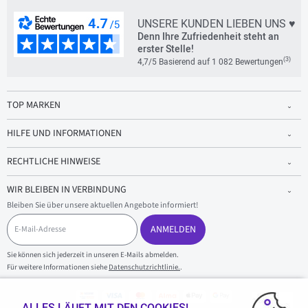
UNSERE KUNDEN LIEBEN UNS ♥
Denn Ihre Zufriedenheit steht an
erster Stelle!
(3)
4,7/5 Basierend auf 1 082 Bewertungen
TOP MARKEN
HILFE UND INFORMATIONEN
RECHTLICHE HINWEISE
WIR BLEIBEN IN VERBINDUNG
Bleiben Sie über unsere aktuellen Angebote informiert!
E
-
ANMELDEN
M
a
Sie können sich jederzeit in unseren E-Mails abmelden.
i
Für weitere Informationen siehe
Datenschutzrichtlinie.
.
l
-
A
d
ALLES LÄUFT MIT DEN COOKIES!