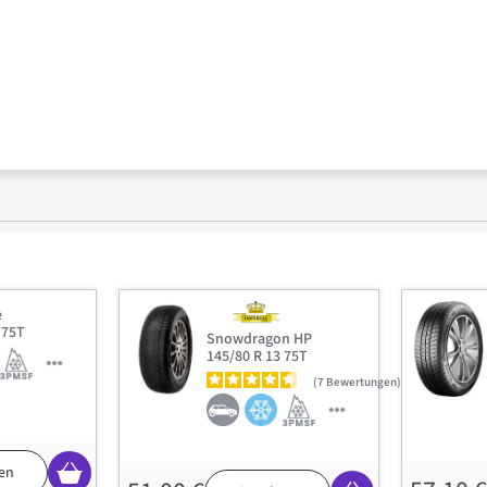
e
 75T
Snowdragon HP
145/80 R 13 75T
7
Bewertungen
en