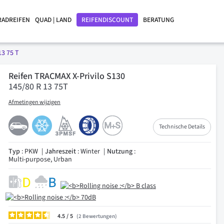
RADREIFEN
QUAD | LAND
REIFENDISCOUNT
BERATUNG
13 75 T
Reifen TRACMAX X-Privilo S130
145/80 R 13 75T
Afmetingen wijzigen
Technische Details
Typ
: PKW
Jahreszeit
: Winter
Nutzung
:
Multi-purpose, Urban
4.5
/
2
Bewertungen