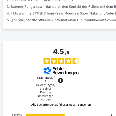
Nassbremsverhalten, bewertet von A bis E
Externes Rollgeräusch, das durch den Kontakt des Reifens mit dem B
Piktogramme: 3PMSF (Three Peaks Mountain Snow Flake) und/oder Eis 
QR-Code, der alle offiziellen Informationen zur Produktkennzeich
4.5
/
5
Basierend auf
2
Bewertungen,
die einer
Prüfung
unterzogen
wurden
Alle Bewertungen auf dieser Website ansehen
5
Sterne
1