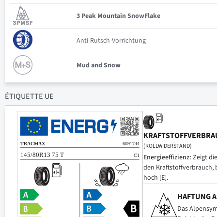
3 Peak Mountain SnowFlake
Anti-Rutsch-Vorrichtung
Mud and Snow
ÉTIQUETTE UE
KRAFTSTOFFVERBRA
(ROLLWIDERSTAND)
Energieeffizienz:
Zeigt di
den Kraftstoffverbrauch, 
hoch [E].
HAFTUNG A
Das Alpensymb