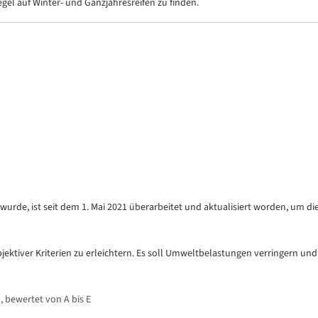
Regel auf Winter- und Ganzjahresreifen zu finden.
urde, ist seit dem 1. Mai 2021 überarbeitet und aktualisiert worden, um di
objektiver Kriterien zu erleichtern. Es soll Umweltbelastungen verringern und
, bewertet von A bis E