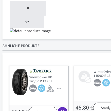
ÄHNLICHE PRODUKTE
WinterDriv
145/80 R 13
Snowpower HP
145/80 R 13 75T
45,80 €
Anzeig