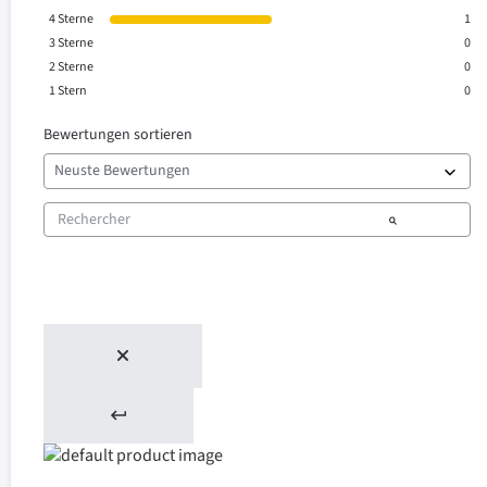
4
Sterne
1
3
Sterne
0
2
Sterne
0
1
Stern
0
Bewertungen sortieren