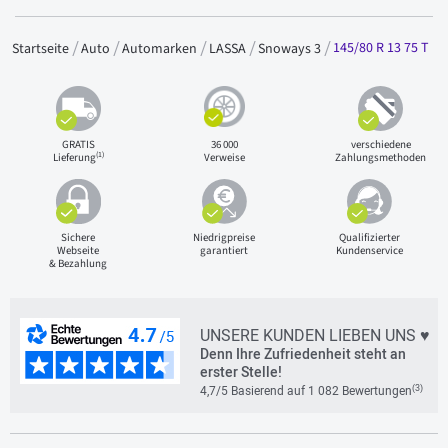
145/80 R 13 75 T
Startseite
Auto
Automarken
LASSA
Snoways 3
GRATIS
36 000
verschiedene
(1)
Lieferung
Verweise
Zahlungsmethoden
Sichere
Niedrigpreise
Qualifizierter
Webseite
garantiert
Kundenservice
& Bezahlung
UNSERE KUNDEN LIEBEN UNS ♥
Denn Ihre Zufriedenheit steht an
erster Stelle!
(3)
4,7/5 Basierend auf 1 082 Bewertungen