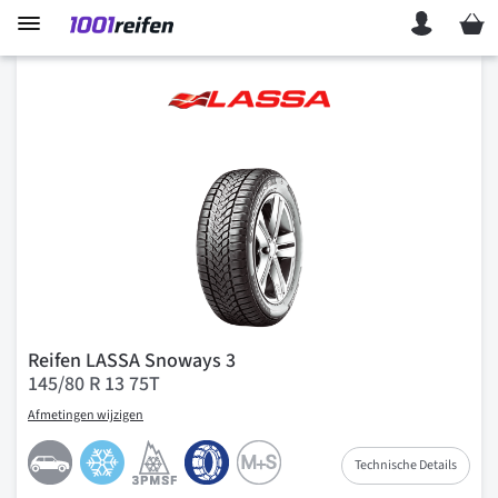
Mein 
Reifen LASSA Snoways 3
145/80 R 13 75T
Afmetingen wijzigen
Technische Details