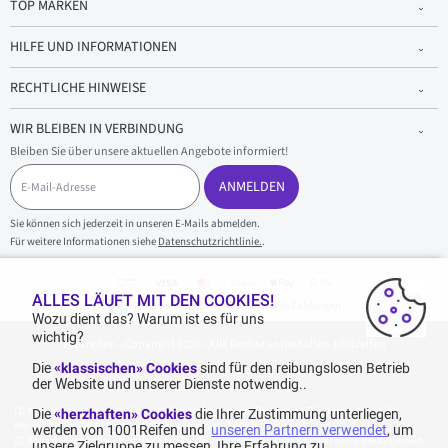
TOP MARKEN
HILFE UND INFORMATIONEN
RECHTLICHE HINWEISE
WIR BLEIBEN IN VERBINDUNG
Bleiben Sie über unsere aktuellen Angebote informiert!
E
-
ANMELDEN
M
a
Sie können sich jederzeit in unseren E-Mails abmelden.
i
Für weitere Informationen siehe
Datenschutzrichtlinie.
.
l
-
A
d
ALLES LÄUFT MIT DEN COOKIES!
100 % sicherer Einkauf und sichere Zahlungen
r
Wozu dient das? Warum ist es für uns
e
wichtig?
1001reifen - Copyright 2026 - Alle Rechte vorbehalten 1001reifen
s
s
Die
«klassischen» Cookies
sind für den reibungslosen Betrieb
e
der Website und unserer Dienste notwendig..
Kostenlose Lieferung: für jeden Einkauf mit einem Betrag von 70€ oder mehr (inkl.
Die
«herzhaften» Cookies
die Ihrer Zustimmung unterliegen,
MwSt.) (unter 70€ betragen die Versandkosten 7,90€ inkl. MwSt.).
werden von 1001Reifen und
unseren Partnern verwendet
, um
Katalogpreise des Herstellers sind nicht rabattierbar. Dies spiegelt nicht die allgemein
unsere Zielgruppe zu messen, Ihre Erfahrung zu