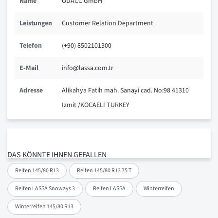
Name
ODACC GmbH
Leistungen
Customer Relation Department
Telefon
(+90) 8502101300
E-Mail
info@lassa.com.tr
Adresse
Alikahya Fatih mah. Sanayi cad. No:98 41310
Izmit /KOCAELI TURKEY
DAS KÖNNTE IHNEN GEFALLEN
Reifen 145/80 R13
Reifen 145/80 R13 75 T
Reifen LASSA Snoways 3
Reifen LASSA
Winterreifen
Winterreifen 145/80 R13