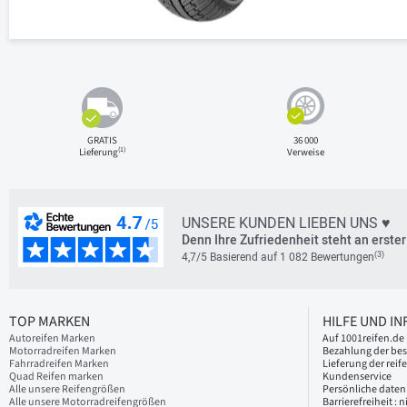
GRATIS
36 000
(1)
Lieferung
Verweise
UNSERE KUNDEN LIEBEN UNS ♥
Denn Ihre Zufriedenheit steht an erster 
(3)
4,7/5 Basierend auf 1 082 Bewertungen
TOP MARKEN
HILFE UND I
Autoreifen Marken
Auf 1001reifen.de 
Motorradreifen Marken
Bezahlung der bes
Fahrradreifen Marken
Lieferung der reif
Quad Reifen marken
Kundenservice
Alle unsere Reifengrößen
Persönliche daten
Alle unsere Motorradreifengrößen
Barrierefreiheit :