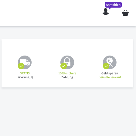
Anmelden
Mein W
GRATIS
100% sichere
Geld sparen
Lieferung(1)
Zahlung
beim Reifenkauf