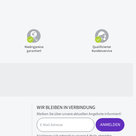
Niedrigpreise
Qualifizierter
garantiert
Kundenservice
WIR BLEIBEN IN VERBINDUNG
Bleiben Sie über unsere aktuellen Angebote informiert!
E
ANMELDEN
-
M
Sie können sich jederzeit in unseren E-Mails abmelden.