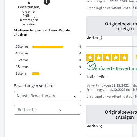
Erfahrung vom
13.12.2022
durc
5
Bewertungen,
Ursprünglich veröffentlicht auf
1
die einer
Prüfung
unterzogen
Originalbewer
wurden
anzeigen
Alle Bewertungen auf dieser Website
ansehen
Melden
5
Sterne
4
4
Sterne
0
3
Sterne
0
2
Sterne
0
Verifizierte Bewertun
1
Stern
1
Tolle Reifen
Bewertungen sortieren
Bewertung vom
21.12.2022
, inf
Erfahrung vom
1.12.2022
durch
Ursprünglich veröffentlicht auf
1
Originalbewer
anzeigen
Melden