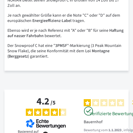
NOKIAN bietet seinen Snowproof C in Größen von 14 Zoll bis 17
Zoll an.
Je nach gewählter Größe kann er die Note "C" oder "D" auf dem
europäischen
Energieeffizienz-Label
tragen.
Ebenso wird er je nach Referenz mit "A" oder "B" für seine
Haftung
auf nasser Fahrbahn
bewertet.
Der Snowproof C hat eine "
3PMSF
"-Markierung (3 Peak Mountain
Snow Flake), die seine Konformität mit dem
Loi Montagne
(Berggesetz
) garantiert.
4.2
/
5
Verifizierte Bewertun
Bauernhof
Bewertung vom
1.1.2023
, infol
Basierend auf