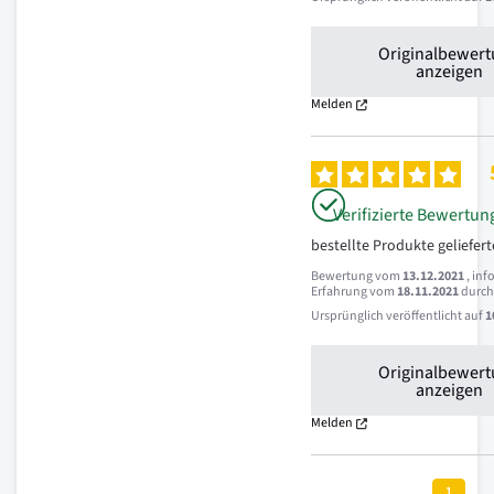
Originalbewer
anzeigen
Melden
Verifizierte Bewertun
bestellte Produkte geliefer
Bewertung vom
13.12.2021
, inf
Erfahrung vom
18.11.2021
durc
Ursprünglich veröffentlicht auf
1
Originalbewer
anzeigen
Melden
1