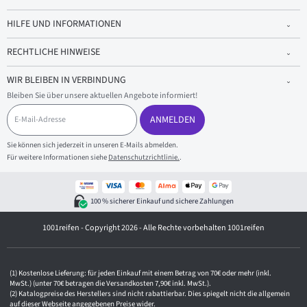
HILFE UND INFORMATIONEN
RECHTLICHE HINWEISE
WIR BLEIBEN IN VERBINDUNG
Bleiben Sie über unsere aktuellen Angebote informiert!
E
-
ANMELDEN
M
a
Sie können sich jederzeit in unseren E-Mails abmelden.
i
Für weitere Informationen siehe
Datenschutzrichtlinie.
.
l
-
A
d
100 % sicherer Einkauf und sichere Zahlungen
r
e
1001reifen - Copyright 2026 - Alle Rechte vorbehalten 1001reifen
s
s
e
Kostenlose Lieferung: für jeden Einkauf mit einem Betrag von 70€ oder mehr (inkl.
MwSt.) (unter 70€ betragen die Versandkosten 7,90€ inkl. MwSt.).
Katalogpreise des Herstellers sind nicht rabattierbar. Dies spiegelt nicht die allgemein
auf dieser Webseite angegebenen Preise wider.