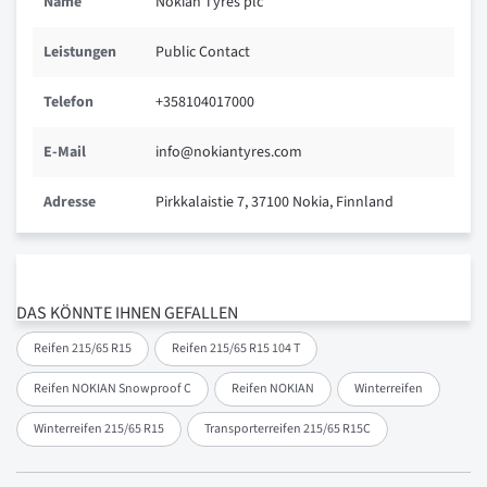
Name
Nokian Tyres plc
Leistungen
Public Contact
Telefon
+358104017000
E-Mail
info@nokiantyres.com
Adresse
Pirkkalaistie 7, 37100 Nokia, Finnland
DAS KÖNNTE IHNEN GEFALLEN
Reifen 215/65 R15
Reifen 215/65 R15 104 T
Reifen NOKIAN Snowproof C
Reifen NOKIAN
Winterreifen
Winterreifen 215/65 R15
Transporterreifen 215/65 R15C