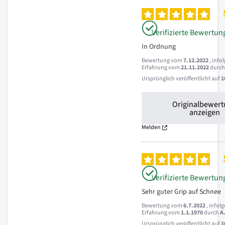
Verifizierte Bewertun
In Ordnung
Bewertung vom
7.12.2022
, info
Erfahrung vom
21.11.2022
durc
Ursprünglich veröffentlicht auf
1
Originalbewer
anzeigen
Melden
Verifizierte Bewertun
Sehr guter Grip auf Schnee
Bewertung vom
6.7.2022
, infol
Erfahrung vom
1.1.1970
durch
A
Ursprünglich veröffentlicht auf
1