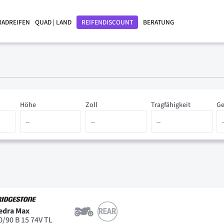
RADREIFEN
QUAD | LAND
REIFENDISCOUNT
BERATUNG
Höhe
Zoll
Tragfähigkeit
Ge
edra Max
0/90 B 15 74V TL