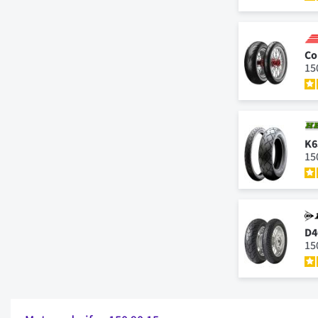
Co
15
K6
15
D4
15