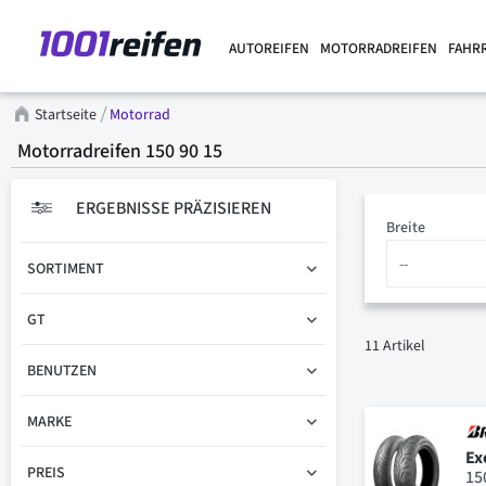
AUTOREIFEN
MOTORRADREIFEN
FAHR
Startseite
Motorrad
Motorradreifen 150 90 15
ERGEBNISSE PRÄZISIEREN
Breite
SORTIMENT
GT
11
Artikel
BENUTZEN
MARKE
Ex
PREIS
15