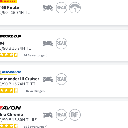
 66 Route
0/90 - 15 74H TL
04
0/90 B 15 74H TL
14
Bewertungen
mmander III Cruiser
0/90 B 15 74H TLTT
9
Bewertungen
bra Chrome
0/90 B 15 80H TL RF
18
Bewertungen