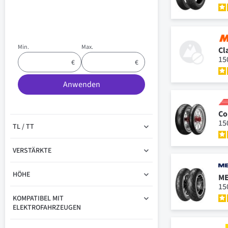
Min.
Max.
Cl
15
Anwenden
Co
15
TL / TT
VERSTÄRKTE
HÖHE
ME
15
KOMPATIBEL MIT
ELEKTROFAHRZEUGEN