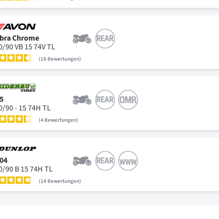
bra Chrome
0/90 VB 15 74V TL
18
Bewertungen
5
0/90 - 15 74H TL
4
Bewertungen
04
0/90 B 15 74H TL
14
Bewertungen