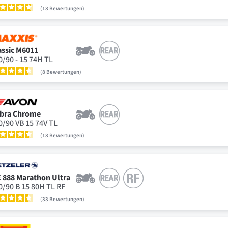
18
Bewertungen
assic M6011
0/90 - 15 74H TL
8
Bewertungen
bra Chrome
0/90 VB 15 74V TL
18
Bewertungen
 888 Marathon Ultra
0/90 B 15 80H TL RF
33
Bewertungen