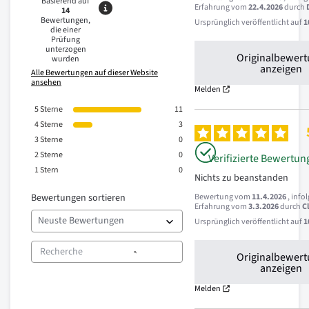
Basierend auf
Erfahrung vom
22.4.2026
durch
14
Bewertungen,
Ursprünglich veröffentlicht auf
1
die einer
Prüfung
unterzogen
Originalbewer
wurden
anzeigen
Alle Bewertungen auf dieser Website
ansehen
Melden
5
Sterne
11
4
Sterne
3
3
Sterne
0
2
Sterne
0
Verifizierte Bewertun
1
Stern
0
Nichts zu beanstanden
Bewertungen sortieren
Bewertung vom
11.4.2026
, info
Erfahrung vom
3.3.2026
durch
C
Ursprünglich veröffentlicht auf
1
Originalbewer
anzeigen
Melden