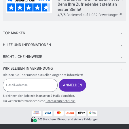
Denn Ihre Zufriedenheit steht an
erster Stelle!
(3)
4,7/5 Basierend auf 1 082 Bewertungen
TOP MARKEN
HILFE UND INFORMATIONEN
RECHTLICHE HINWEISE
WIR BLEIBEN IN VERBINDUNG
Bleiben Sie über unsere aktuellen Angebote informiert!
E
-
ANMELDEN
M
a
Sie können sich jederzeit in unseren E-Mails abmelden.
i
Für weitere Informationen siehe
Datenschutzrichtlinie.
.
l
-
A
d
100 % sicherer Einkauf und sichere Zahlungen
r
e