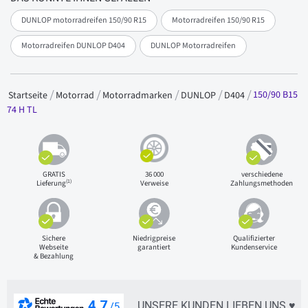
DUNLOP motorradreifen 150/90 R15
Motorradreifen 150/90 R15
Motorradreifen DUNLOP D404
DUNLOP Motorradreifen
150/90 B15
Startseite
Motorrad
Motorradmarken
DUNLOP
D404
74 H TL
GRATIS
36 000
verschiedene
(1)
Lieferung
Verweise
Zahlungsmethoden
Sichere
Niedrigpreise
Qualifizierter
Webseite
garantiert
Kundenservice
& Bezahlung
UNSERE KUNDEN LIEBEN UNS ♥