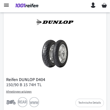
Mein 
Reifen DUNLOP D404
150/90 B 15 74H TL
Afmetingen wijzigen
Technische Details