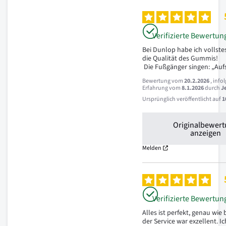
Verifizierte Bewertun
Bei Dunlop habe ich vollstes
die Qualität des Gummis!

 Die Fußgänger singen: „Aufs
Bewertung vom
20.2.2026
, info
Erfahrung vom
8.1.2026
durch
J
Ursprünglich veröffentlicht auf
1
Originalbewer
anzeigen
Melden
Verifizierte Bewertun
Alles ist perfekt, genau wie b
der Service war exzellent. Ich