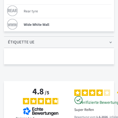
Rear tyre
Wide White Wall
ÉTIQUETTE UE
4.8
/
5
Verifizierte Bewertun
Super Reifen
Bewertung vom
1.6.2026
, infol