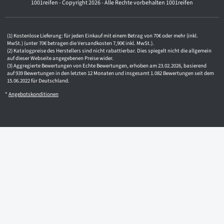
1001reifen - Copyright 2026 - Alle Rechte vorbehalten 1001reifen
s
s
e
Kostenlose Lieferung: für jeden Einkauf mit einem Betrag von 70€ oder mehr (inkl.
MwSt.) (unter 70€ betragen die Versandkosten 7,90€ inkl. MwSt.).
Katalogpreise des Herstellers sind nicht rabattierbar. Dies spiegelt nicht die allgemein
auf dieser Webseite angegebenen Preise wider.
Aggregierte Bewertungen von Echte Bewertungen, erhoben am 23.02.2026, basierend
auf 939 Bewertungen in den letzten 12 Monaten und insgesamt 1.082 Bewertungen seit dem
15.06.2022 für Deutschland.
*
Angebotskonditionen