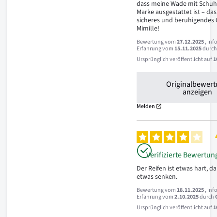
dass meine Wade mit Schuhe
Marke ausgestattet ist – das 
sicheres und beruhigendes G
Mimille!
Bewertung vom
27.12.2025
, inf
Erfahrung vom
15.11.2025
durc
Ursprünglich veröffentlicht auf
1
Originalbewer
anzeigen
Melden
Verifizierte Bewertun
Der Reifen ist etwas hart, d
etwas senken.
Bewertung vom
18.11.2025
, inf
Erfahrung vom
2.10.2025
durch
Ursprünglich veröffentlicht auf
1