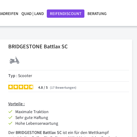
RADREIFEN
QUAD | LAND
REIFENDISCOUNT
BERATUNG
BRIDGESTONE Battlax SC
Typ
: Scooter
4.8
/
17
Bewertungen
Vorteile :
Maximale Traktion
Sehr gute Haftung
Hohe Lebenserwartung
Der
BRIDGESTONE Battlax SC
ist ein für den Wettkampf