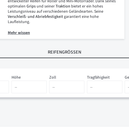
entwickelter Reifen für Roller und Mini-Motorräder. Dank seines
optimalen
Grips
und seiner
Traktion
bietet er ein hohes
Leistungsniveau auf verschiedenen Geländearten. Seine
Verschleiß- und Abriebfestigkeit
garantiert eine hohe
Laufleistung.
Mehr wissen
REIFENGRÖSSEN
Höhe
Zoll
Tragfähigkeit
Ge