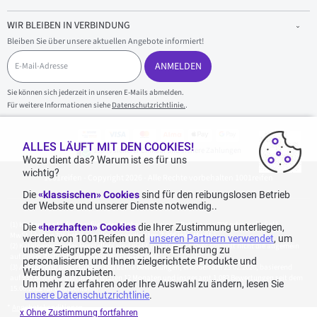
WIR BLEIBEN IN VERBINDUNG
Bleiben Sie über unsere aktuellen Angebote informiert!
E
-
ANMELDEN
M
a
Sie können sich jederzeit in unseren E-Mails abmelden.
i
Für weitere Informationen siehe
Datenschutzrichtlinie.
.
l
-
A
d
ALLES LÄUFT MIT DEN COOKIES!
100 % sicherer Einkauf und sichere Zahlungen
r
Wozu dient das? Warum ist es für uns
e
wichtig?
1001reifen - Copyright 2026 - Alle Rechte vorbehalten 1001reifen
s
s
Die
«klassischen» Cookies
sind für den reibungslosen Betrieb
e
der Website und unserer Dienste notwendig..
Kostenlose Lieferung: für jeden Einkauf mit einem Betrag von 70€ oder mehr (inkl.
Die
«herzhaften» Cookies
die Ihrer Zustimmung unterliegen,
MwSt.) (unter 70€ betragen die Versandkosten 7,90€ inkl. MwSt.).
werden von 1001Reifen und
unseren Partnern verwendet
, um
Katalogpreise des Herstellers sind nicht rabattierbar. Dies spiegelt nicht die allgemein
unsere Zielgruppe zu messen, Ihre Erfahrung zu
auf dieser Webseite angegebenen Preise wider.
personalisieren und Ihnen zielgerichtete Produkte und
Aggregierte Bewertungen von Echte Bewertungen, erhoben am 23.02.2026, basierend
Werbung anzubieten.
auf 939 Bewertungen in den letzten 12 Monaten und insgesamt 1.082 Bewertungen seit dem
Um mehr zu erfahren oder Ihre Auswahl zu ändern, lesen Sie
15.06.2022 für Deutschland.
unsere Datenschutzrichtlinie
.
*
Angebotskonditionen
x Ohne Zustimmung fortfahren