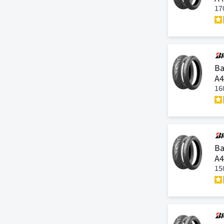
17
Ba
A
16
Ba
A
15