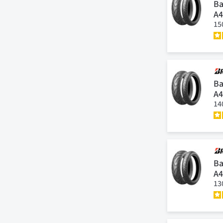
Ba
A
15
Ba
A
14
Ba
A
13