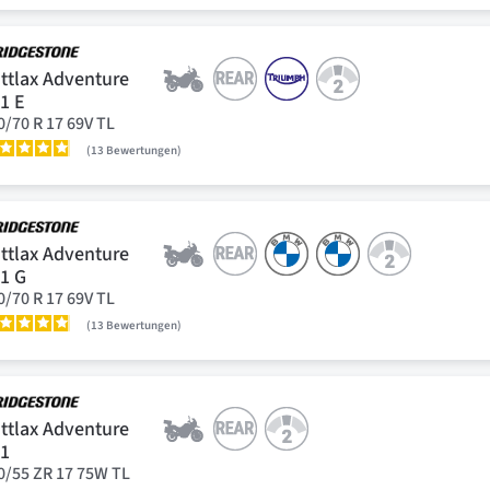
ttlax Adventure
1 E
0/70 R 17 69V TL
13
Bewertungen
ttlax Adventure
1 G
0/70 R 17 69V TL
13
Bewertungen
ttlax Adventure
41
0/55 ZR 17 75W TL