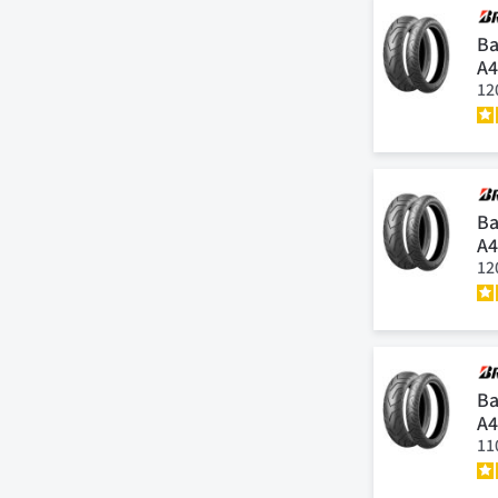
Ba
A
12
Ba
A
12
Ba
A
11