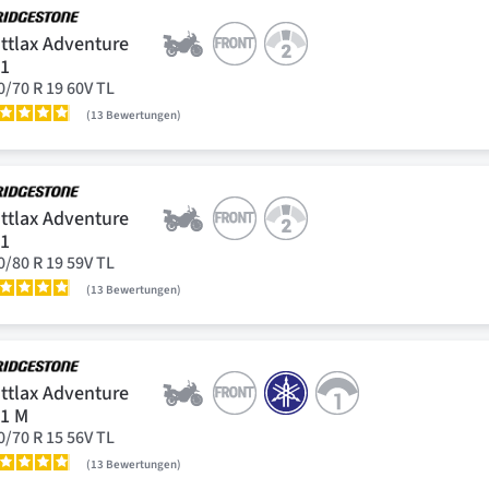
ttlax Adventure
41
0/70 R 19 60V TL
13
Bewertungen
ttlax Adventure
41
0/80 R 19 59V TL
13
Bewertungen
ttlax Adventure
1 M
0/70 R 15 56V TL
13
Bewertungen