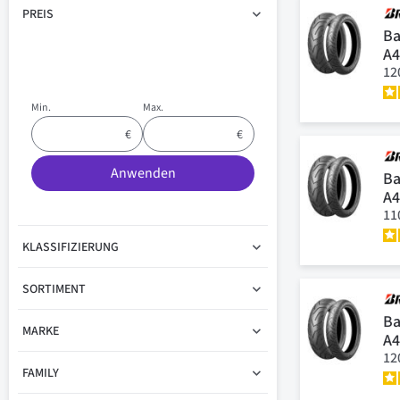
PREIS
Ba
A
12
Min.
Max.
Anwenden
Ba
A
11
KLASSIFIZIERUNG
SORTIMENT
Ba
MARKE
A4
12
FAMILY