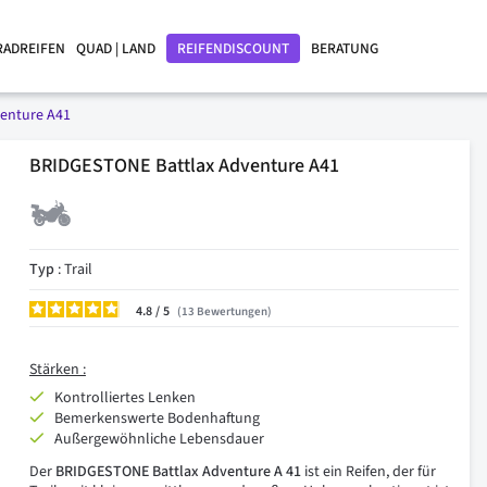
RADREIFEN
QUAD | LAND
REIFENDISCOUNT
BERATUNG
venture A41
BRIDGESTONE Battlax Adventure A41
Typ
: Trail
4.8
/
13
Bewertungen
Stärken :
Kontrolliertes Lenken
Bemerkenswerte Bodenhaftung
Außergewöhnliche Lebensdauer
Der
BRIDGESTONE Battlax Adventure A 41
ist ein Reifen, der für