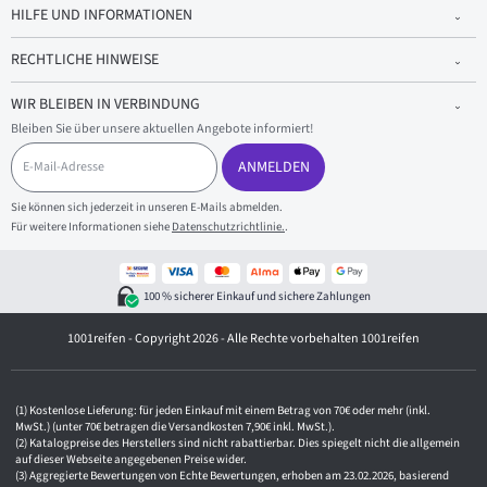
HILFE UND INFORMATIONEN
RECHTLICHE HINWEISE
WIR BLEIBEN IN VERBINDUNG
Bleiben Sie über unsere aktuellen Angebote informiert!
E
-
ANMELDEN
M
a
Sie können sich jederzeit in unseren E-Mails abmelden.
i
Für weitere Informationen siehe
Datenschutzrichtlinie.
.
l
-
A
d
100 % sicherer Einkauf und sichere Zahlungen
r
e
1001reifen - Copyright 2026 - Alle Rechte vorbehalten 1001reifen
s
s
e
Kostenlose Lieferung: für jeden Einkauf mit einem Betrag von 70€ oder mehr (inkl.
MwSt.) (unter 70€ betragen die Versandkosten 7,90€ inkl. MwSt.).
Katalogpreise des Herstellers sind nicht rabattierbar. Dies spiegelt nicht die allgemein
auf dieser Webseite angegebenen Preise wider.
Aggregierte Bewertungen von Echte Bewertungen, erhoben am 23.02.2026, basierend