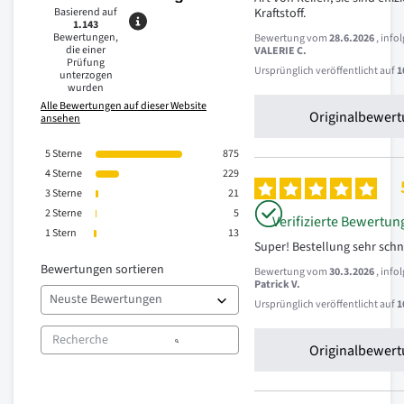
Basierend auf
Kraftstoff.
1.143
Bewertungen,
Bewertung vom
28.6.2026
, inf
die einer
VALERIE C.
Prüfung
Ursprünglich veröffentlicht auf
1
unterzogen
wurden
Alle Bewertungen auf dieser Website
Originalbewert
ansehen
5
Sterne
875
4
Sterne
229
3
Sterne
21
2
Sterne
5
Verifizierte Bewertun
1
Stern
13
Super! Bestellung sehr schn
Bewertungen sortieren
Bewertung vom
30.3.2026
, inf
Patrick V.
Ursprünglich veröffentlicht auf
1
Originalbewert