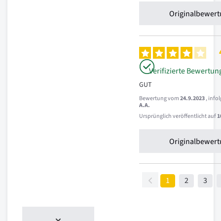
Originalbewert
Verifizierte Bewertun
GUT
Bewertung vom
24.9.2023
, inf
A.A.
Ursprünglich veröffentlicht auf
1
Originalbewert
1
2
3