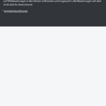
auf 939 Bewertungen in den letzten 12 Monaten und insgesamt 1.082 Bewertungen seit dem
15.06.2022 für Deutschland.
*
Angebotskonditionen