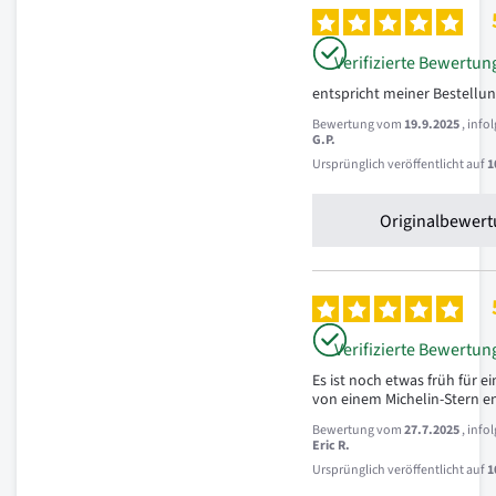
Verifizierte Bewertun
entspricht meiner Bestellu
Bewertung vom
19.9.2025
, inf
G.P.
Ursprünglich veröffentlicht auf
1
Originalbewert
Verifizierte Bewertun
Es ist noch etwas früh für e
von einem Michelin-Stern e
Bewertung vom
27.7.2025
, inf
Eric R.
Ursprünglich veröffentlicht auf
1