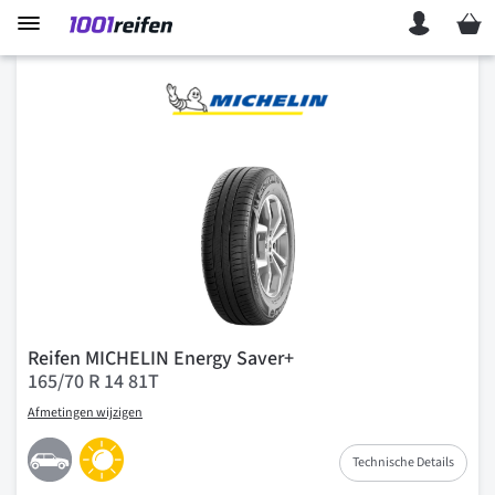
Mein 
Reifen MICHELIN Energy Saver+
165/70 R 14 81T
Afmetingen wijzigen
Technische Details