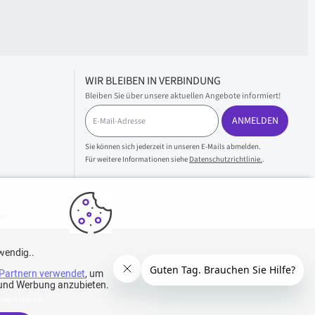
WIR BLEIBEN IN VERBINDUNG
Bleiben Sie über unsere aktuellen Angebote informiert!
E
ANMELDEN
-
M
a
Sie können sich jederzeit in unseren E-Mails abmelden.
i
Für weitere Informationen siehe
Datenschutzrichtlinie.
.
l
-
A
d
en
r
e
s
wendig..
s
Partnern verwendet
e
, um
e und Werbung anzubieten.
 Deutschland.