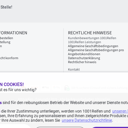
Stelle!
NFORMATIONEN
RECHTLICHE HINWEISE
bestellen
Kundenbewertungen 1001Reifen
tellung
1001Reifen Leistungen
en
Allgemeine Geschäftsbedingungen
Allgemeine Geschäftsbedingungen pro
Angebotskonditionen
 nicht konform
Datenschutzerklärung
Rechtlicher hinweis
Kontakt
N COOKIES!
100 % sicherer Einkauf und sichere Zahlung
t es für uns wichtig?
1001reifen - Copyright 2026 - Alle Rechte vorbehalten 1001reifen
es
sind für den reibungslosen Betrieb der Website und unserer Dienste not
s
die Ihrer Zustimmung unterliegen, werden von 1001Reifen und
unseren 
nter 70€ betragen die Versandkosten 7,90€ inkl. MwSt.).
en, Ihre Erfahrung zu personalisieren und Ihnen zielgerichtete Produkt
f dieser Webseite angegebenen Preise wider.
 Ihre Auswahl zu ändern, lesen Sie
unsere Datenschutzrichtlinie
.
 Bewertungen in den letzten 12 Monaten und insgesamt 1.082 Bewertungen seit dem 15.06.2022 für