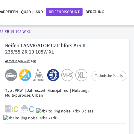
RADREIFEN
QUAD | LAND
REIFENDISCOUNT
BERATUNG
55 ZR 19 105 W XL
Reifen LANVIGATOR Catchfors A/S II
235/55 ZR 19 105W XL
Afmetingen wijzigen
Technische Details
Typ
: PKW
Jahreszeit
: Ganzjahres
Nutzung
:
Multi-purpose, Urban