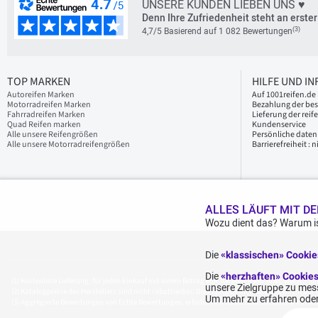
UNSERE KUNDEN LIEBEN UNS ♥
Denn Ihre Zufriedenheit steht an erster 
(3)
4,7/5 Basierend auf 1 082 Bewertungen
TOP MARKEN
HILFE UND I
Autoreifen Marken
Auf 1001reifen.de 
Motorradreifen Marken
Bezahlung der bes
Fahrradreifen Marken
Lieferung der reif
Quad Reifen marken
Kundenservice
Alle unsere Reifengrößen
Persönliche daten
Alle unsere Motorradreifengrößen
Barrierefreiheit :
ALLES LÄUFT MIT DE
Wozu dient das? Warum is
Die
«klassischen» Cooki
Die
«herzhaften» Cookie
Kostenlose Lieferung: für jeden Einkauf mit einem Betrag von 70€ oder mehr (inkl. MwSt.) (u
unsere Zielgruppe zu mess
Katalogpreise des Herstellers sind nicht rabattierbar. Dies spiegelt nicht die allgemein au
Um mehr zu erfahren oder
Aggregierte Bewertungen von Echte Bewertungen, erhoben am 23.02.2026, basierend auf 939