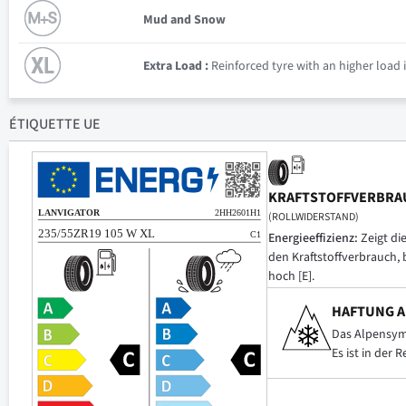
Mud and Snow
Extra Load :
Reinforced tyre with an higher load 
ÉTIQUETTE UE
KRAFTSTOFFVERBRA
(ROLLWIDERSTAND)
Energieeffizienz:
Zeigt di
den Kraftstoffverbrauch, 
hoch [E].
HAFTUNG A
Das Alpensymb
Es ist in der 