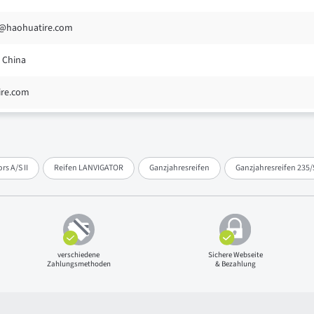
@haohuatire.com
 China
ire.com
s A/S II
Reifen LANVIGATOR
Ganzjahresreifen
Ganzjahresreifen 235/
verschiedene
Sichere Webseite
Zahlungsmethoden
& Bezahlung