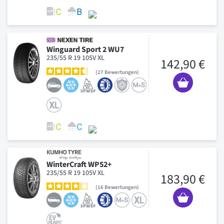
Winguard Sport 2 WU7
235/55 R 19 105V XL
142,90 €
27
Bewertungen
WinterCraft WP52+
235/55 R 19 105V XL
183,90 €
16
Bewertungen