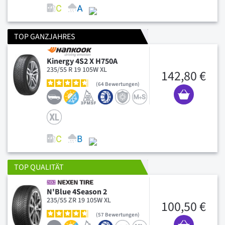
TOP GANZJAHRES
Kinergy 4S2 X H750A
235/55 R 19 105W XL
142,80 €
64
Bewertungen
TOP QUALITÄT
N'Blue 4Season 2
235/55 ZR 19 105W XL
100,50 €
57
Bewertungen