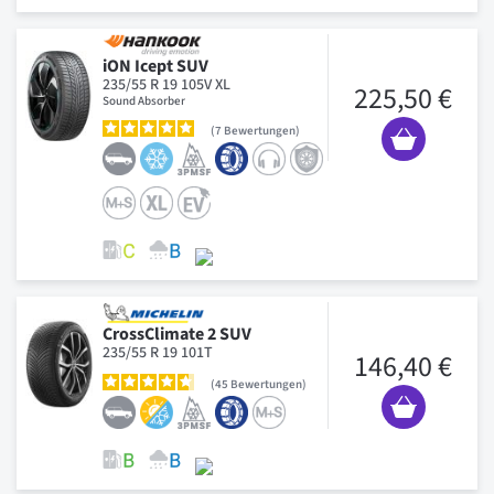
iON Icept SUV
235/55 R 19 105V XL
225,50 €
Sound Absorber
7
Bewertungen
CrossClimate 2 SUV
235/55 R 19 101T
146,40 €
45
Bewertungen