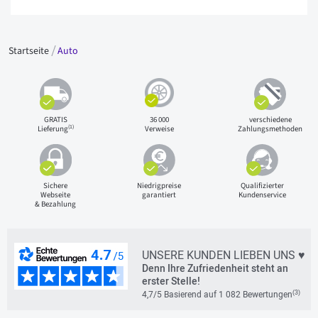
Startseite
Auto
GRATIS
36 000
verschiedene
(1)
Lieferung
Verweise
Zahlungsmethoden
Sichere
Niedrigpreise
Qualifizierter
Webseite
garantiert
Kundenservice
& Bezahlung
UNSERE KUNDEN LIEBEN UNS ♥
Denn Ihre Zufriedenheit steht an
erster Stelle!
(3)
4,7/5 Basierend auf 1 082 Bewertungen