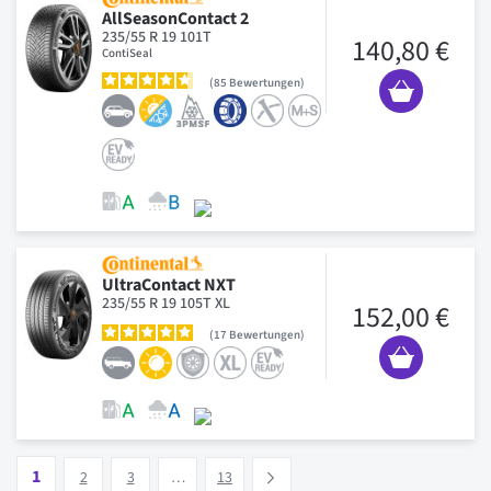
AllSeasonContact 2
235/55 R 19 101T
140,80 €
ContiSeal
85
Bewertungen
UltraContact NXT
235/55 R 19 105T XL
152,00 €
17
Bewertungen
Seite
Vous lisez actuellement la page
Seite
Seite
Seite
1
Suivant
2
3
…
13