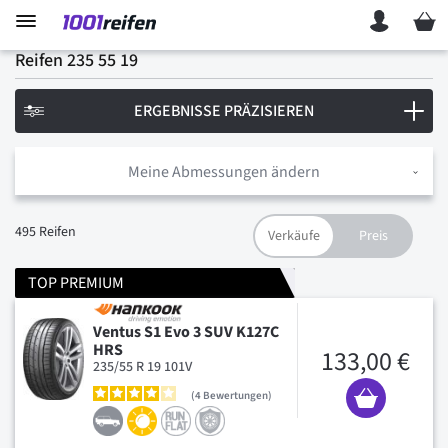
Mein 
Reifen 235 55 19
ERGEBNISSE PRÄZISIEREN
Meine Abmessungen ändern
495
Reifen
TOP PREMIUM
Ventus S1 Evo 3 SUV K127C
HRS
133,00 €
235/55 R 19 101V
4
Bewertungen