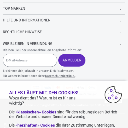
TOP MARKEN
HILFE UND INFORMATIONEN
RECHTLICHE HINWEISE
WIR BLEIBEN IN VERBINDUNG
Bleiben Sie über unsere aktuellen Angebote informiert!
E
-
ANMELDEN
M
a
Sie können sich jederzeit in unseren E-Mails abmelden.
i
Für weitere Informationen siehe
Datenschutzrichtlinie.
.
l
-
A
d
ALLES LÄUFT MIT DEN COOKIES!
100 % sicherer Einkauf und sichere Zahlungen
r
Wozu dient das? Warum ist es für uns
e
wichtig?
1001reifen - Copyright 2026 - Alle Rechte vorbehalten 1001reifen
s
s
Die
«klassischen» Cookies
sind für den reibungslosen Betrieb
e
der Website und unserer Dienste notwendig..
Kostenlose Lieferung: für jeden Einkauf mit einem Betrag von 70€ oder mehr (inkl.
Die
«herzhaften» Cookies
die Ihrer Zustimmung unterliegen,