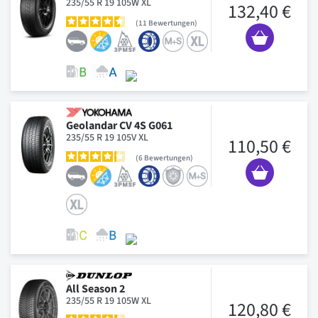
235/55 R 19 105W XL
132,40 €
11
Bewertungen
Geolandar CV 4S G061
235/55 R 19 105V XL
110,50 €
6
Bewertungen
All Season 2
235/55 R 19 105W XL
120,80 €