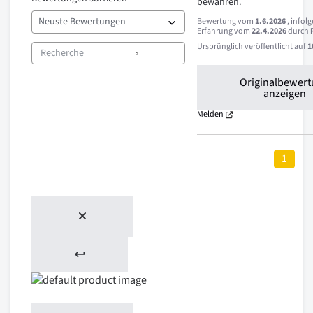
bewähren.
Bewertung vom
1.6.2026
, infol
Erfahrung vom
22.4.2026
durch
Ursprünglich veröffentlicht auf
1
Originalbewer
anzeigen
Melden
1