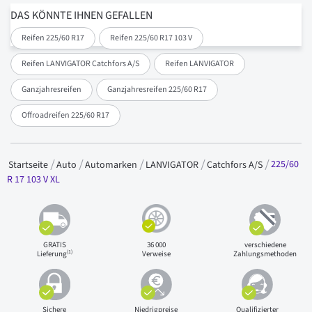
DAS KÖNNTE IHNEN GEFALLEN
Reifen 225/60 R17
Reifen 225/60 R17 103 V
Reifen LANVIGATOR Catchfors A/S
Reifen LANVIGATOR
Ganzjahresreifen
Ganzjahresreifen 225/60 R17
Offroadreifen 225/60 R17
225/60
Startseite
Auto
Automarken
LANVIGATOR
Catchfors A/S
R 17 103 V XL
GRATIS
36 000
verschiedene
(1)
Lieferung
Verweise
Zahlungsmethoden
Sichere
Niedrigpreise
Qualifizierter