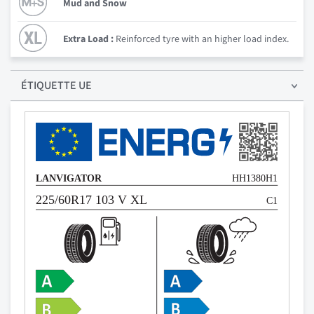
Mud and Snow
Extra Load :
Reinforced tyre with an higher load index.
ÉTIQUETTE UE