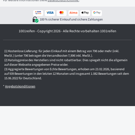
Für weitere Informationen siehe
Datenschutzrichtlinie.
.
l
-
A
d
100 % sicherer Einkauf und sichere Zahlungen
r
e
1001reifen - Copyright 2026 - Alle Rechte vorbehalten 1001reifen
s
s
e
Kostenlose Lieferung: für jeden Einkauf mit einem Betrag von 70€ oder mehr (inkl.
MwSt.) (unter 70€ betragen die Versandkosten 7,90€ inkl. MwSt.).
Katalogpreise des Herstellers sind nicht rabattierbar. Dies spiegelt nicht die allgemein
auf dieser Webseite angegebenen Preise wider.
Aggregierte Bewertungen von Echte Bewertungen, erhoben am 23.02.2026, basierend
auf 939 Bewertungen in den letzten 12 Monaten und insgesamt 1.082 Bewertungen seit dem
15.06.2022 für Deutschland.
*
Angebotskonditionen