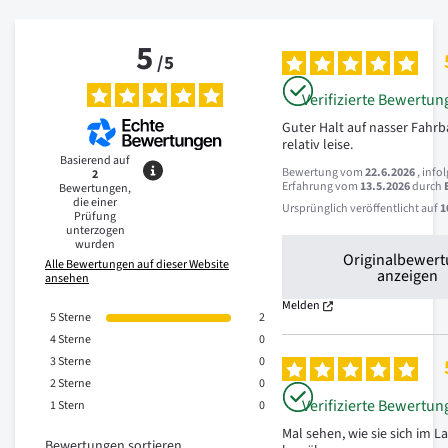
5
/
5
Verifizierte Bewertun
Guter Halt auf nasser Fahrb
relativ leise.
Basierend auf
Bewertung vom
22.6.2026
, info
2
Erfahrung vom
13.5.2026
durch
Bewertungen,
die einer
Ursprünglich veröffentlicht auf
1
Prüfung
unterzogen
wurden
Originalbewer
Alle Bewertungen auf dieser Website
anzeigen
ansehen
Melden
5
Sterne
2
4
Sterne
0
3
Sterne
0
2
Sterne
0
Verifizierte Bewertun
1
Stern
0
Mal sehen, wie sie sich im La
Bewertungen sortieren