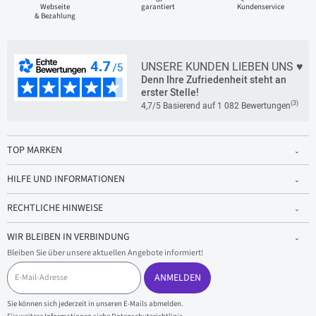
Webseite
garantiert
Kundenservice
& Bezahlung
UNSERE KUNDEN LIEBEN UNS ♥
Denn Ihre Zufriedenheit steht an
erster Stelle!
(3)
4,7/5 Basierend auf 1 082 Bewertungen
TOP MARKEN
HILFE UND INFORMATIONEN
RECHTLICHE HINWEISE
WIR BLEIBEN IN VERBINDUNG
Bleiben Sie über unsere aktuellen Angebote informiert!
E
-
ANMELDEN
M
a
Sie können sich jederzeit in unseren E-Mails abmelden.
i