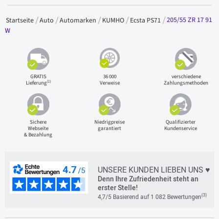
205/55 ZR 17 91
Startseite
Auto
Automarken
KUMHO
Ecsta PS71
W
GRATIS
36 000
verschiedene
(1)
Lieferung
Verweise
Zahlungsmethoden
Sichere
Niedrigpreise
Qualifizierter
Webseite
garantiert
Kundenservice
& Bezahlung
UNSERE KUNDEN LIEBEN UNS ♥
Denn Ihre Zufriedenheit steht an
erster Stelle!
(3)
4,7/5 Basierend auf 1 082 Bewertungen