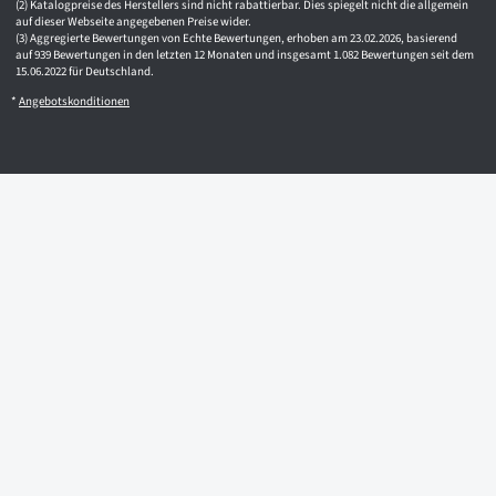
Katalogpreise des Herstellers sind nicht rabattierbar. Dies spiegelt nicht die allgemein
auf dieser Webseite angegebenen Preise wider.
Aggregierte Bewertungen von Echte Bewertungen, erhoben am 23.02.2026, basierend
auf 939 Bewertungen in den letzten 12 Monaten und insgesamt 1.082 Bewertungen seit dem
15.06.2022 für Deutschland.
*
Angebotskonditionen