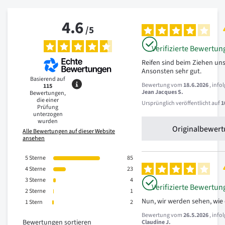
4.6
/
5
Verifizierte Bewertun
Reifen sind beim Ziehen un
Ansonsten sehr gut.
Basierend auf
Bewertung vom
18.6.2026
, inf
115
Jean Jacques S.
Bewertungen,
die einer
Ursprünglich veröffentlicht auf
1
Prüfung
unterzogen
wurden
Originalbewert
Alle Bewertungen auf dieser Website
ansehen
5
Sterne
85
4
Sterne
23
3
Sterne
4
Verifizierte Bewertun
2
Sterne
1
Nun, wir werden sehen, wie 
1
Stern
2
Bewertung vom
26.5.2026
, inf
Bewertungen sortieren
Claudine J.