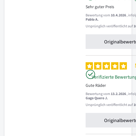
Sehr guter Preis
Bewertung vom
10.4.2026
, inf
Pablo A.
Ursprünglich veröffentlicht auf
1
Originalbewert
Verifizierte Bewertun
Gute Räder
Bewertung vom
13.2.2026
, inf
Gago Quero J.
Ursprünglich veröffentlicht auf
1
Originalbewert