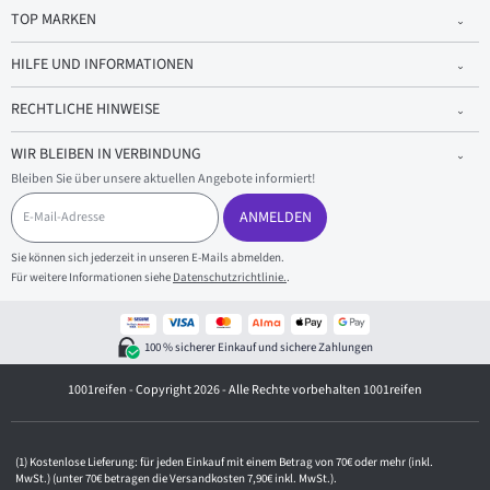
TOP MARKEN
HILFE UND INFORMATIONEN
RECHTLICHE HINWEISE
WIR BLEIBEN IN VERBINDUNG
Bleiben Sie über unsere aktuellen Angebote informiert!
E
-
ANMELDEN
M
a
Sie können sich jederzeit in unseren E-Mails abmelden.
i
Für weitere Informationen siehe
Datenschutzrichtlinie.
.
l
-
A
d
100 % sicherer Einkauf und sichere Zahlungen
r
e
1001reifen - Copyright 2026 - Alle Rechte vorbehalten 1001reifen
s
s
e
Kostenlose Lieferung: für jeden Einkauf mit einem Betrag von 70€ oder mehr (inkl.
MwSt.) (unter 70€ betragen die Versandkosten 7,90€ inkl. MwSt.).