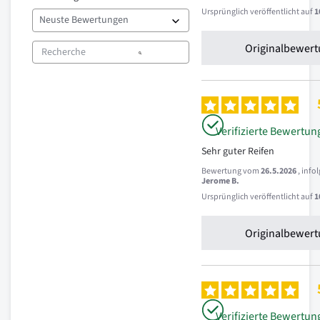
Ursprünglich veröffentlicht auf
1
Originalbewert
Verifizierte Bewertun
Sehr guter Reifen
Bewertung vom
26.5.2026
, inf
Jerome B.
Ursprünglich veröffentlicht auf
1
Originalbewert
Verifizierte Bewertun