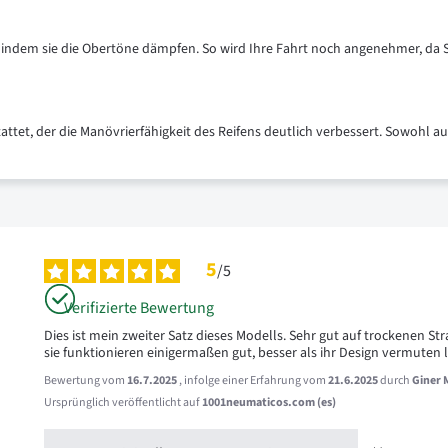
n, indem sie die Obertöne dämpfen. So wird Ihre Fahrt noch angenehmer, da S
tattet, der die Manövrierfähigkeit des Reifens deutlich verbessert. Sowohl a
5
/
5
Verifizierte Bewertung
Dies ist mein zweiter Satz dieses Modells. Sehr gut auf trockenen S
sie funktionieren einigermaßen gut, besser als ihr Design vermuten l
Bewertung vom
16.7.2025
, infolge einer Erfahrung vom
21.6.2025
durch
Giner 
Ursprünglich veröffentlicht auf
1001neumaticos.com (es)