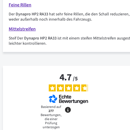
Feine Rillen
Der
Dynapro HP2 RA33
hat sehr feine Rillen, die den Schall reduziere
weder außerhalb noch innerhalb des Fahrzeugs.
Mittelstreifen
Steif Der
Dynapro HP2 RA33
ist mit einem steifen Mittelstreifen ausges
leichter kontrollieren.
4.7
/
5
Basierend auf
277
Bewertungen,
die einer
Prüfung
unterzogen