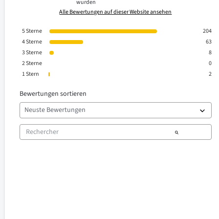
wurden
Alle Bewertungen auf dieser Website ansehen
5
Sterne
204
4
Sterne
63
3
Sterne
8
2
Sterne
0
1
Stern
2
Bewertungen sortieren