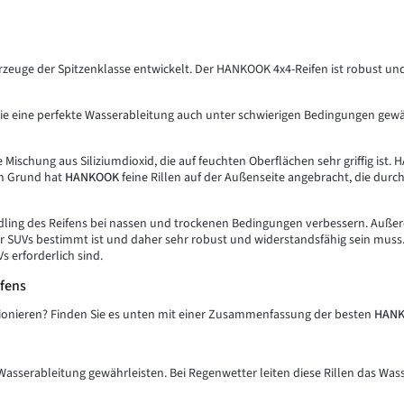
zeuge der Spitzenklasse entwickelt. Der HANKOOK 4x4-Reifen ist robust und 
 die eine perfekte Wasserableitung auch unter schwierigen Bedingungen gewähr
ne Mischung aus Siliziumdioxid, die auf feuchten Oberflächen sehr griffig is
em Grund hat
HANKOOK
feine Rillen auf der Außenseite angebracht, die durc
dling des Reifens bei nassen und trockenen Bedingungen verbessern. Außerd
 für SUVs bestimmt ist und daher sehr robust und widerstandsfähig sein muss
s erforderlich sind.
fens
tionieren? Finden Sie es unten mit einer Zusammenfassung der besten
HANK
te Wasserableitung gewährleisten. Bei Regenwetter leiten diese Rillen das W