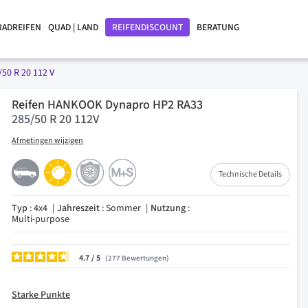
RADREIFEN
QUAD | LAND
REIFENDISCOUNT
BERATUNG
/50 R 20 112 V
Reifen HANKOOK Dynapro HP2 RA33
285/50 R 20 112V
Afmetingen wijzigen
Technische Details
Typ
: 4x4
Jahreszeit
: Sommer
Nutzung
:
Multi-purpose
4.7
/
277
Bewertungen
Starke Punkte