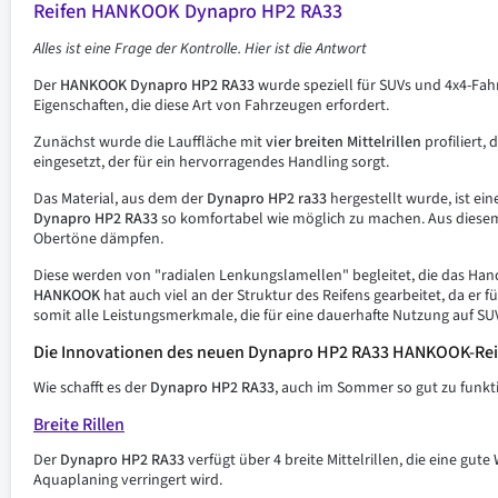
Reifen HANKOOK Dynapro HP2 RA33
Alles ist eine Frage der Kontrolle. Hier ist die Antwort
Der
HANKOOK Dynapro HP2 RA33
wurde speziell für SUVs und 4x4-Fahr
Eigenschaften, die diese Art von Fahrzeugen erfordert.
Zunächst wurde die Lauffläche mit
vier breiten Mittelrillen
profiliert,
eingesetzt, der für ein hervorragendes Handling sorgt.
Das Material, aus dem der
Dynapro HP2
ra33
hergestellt wurde, ist ei
Dynapro HP2 RA33
so komfortabel wie möglich zu machen. Aus dies
Obertöne dämpfen.
Diese werden von "radialen Lenkungslamellen" begleitet, die das Han
HANKOOK
hat auch viel an der Struktur des Reifens gearbeitet, da er
somit alle Leistungsmerkmale, die für eine dauerhafte Nutzung auf SUV
Die Innovationen des neuen
Dynapro HP2 RA33
HANKOOK-Rei
Wie schafft es der
Dynapro HP2 RA33
, auch im Sommer so gut zu funk
Breite Rillen
Der
Dynapro HP2 RA33
verfügt über 4 breite Mittelrillen, die eine gu
Aquaplaning verringert wird.