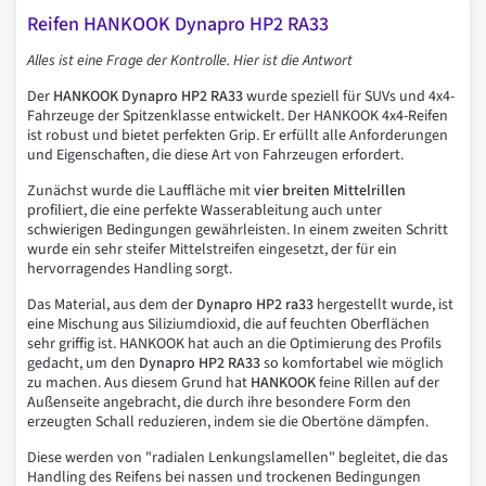
Reifen HANKOOK Dynapro HP2 RA33
Alles ist eine Frage der Kontrolle. Hier ist die Antwort
Der
HANKOOK Dynapro HP2 RA33
wurde speziell für SUVs und 4x4-
Fahrzeuge der Spitzenklasse entwickelt. Der HANKOOK 4x4-Reifen
ist robust und bietet perfekten Grip. Er erfüllt alle Anforderungen
und Eigenschaften, die diese Art von Fahrzeugen erfordert.
Zunächst wurde die Lauffläche mit
vier breiten Mittelrillen
profiliert, die eine perfekte Wasserableitung auch unter
schwierigen Bedingungen gewährleisten. In einem zweiten Schritt
wurde ein sehr steifer Mittelstreifen eingesetzt, der für ein
hervorragendes Handling sorgt.
Das Material, aus dem der
Dynapro HP2
ra33
hergestellt wurde, ist
eine Mischung aus Siliziumdioxid, die auf feuchten Oberflächen
sehr griffig ist. HANKOOK hat auch an die Optimierung des Profils
gedacht, um den
Dynapro HP2 RA33
so komfortabel wie möglich
zu machen. Aus diesem Grund hat
HANKOOK
feine Rillen auf der
Außenseite angebracht, die durch ihre besondere Form den
erzeugten Schall reduzieren, indem sie die Obertöne dämpfen.
Diese werden von "radialen Lenkungslamellen" begleitet, die das
Handling des Reifens bei nassen und trockenen Bedingungen