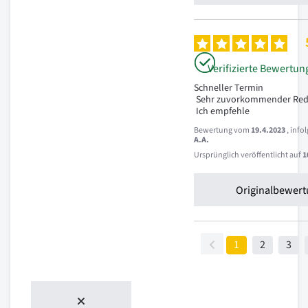
Verifizierte Bewertun
Schneller Termin

 Sehr zuvorkommender Redakteur.

 Ich empfehle
Bewertung vom
19.4.2023
, inf
A.A.
Ursprünglich veröffentlicht auf
1
Originalbewert
1
2
3