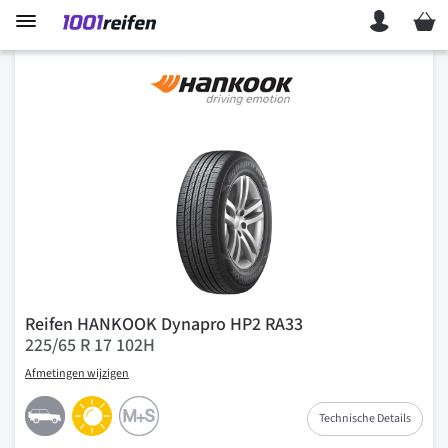
Mein 
Reifen HANKOOK Dynapro HP2 RA33
225/65 R 17 102H
Afmetingen wijzigen
Technische Details