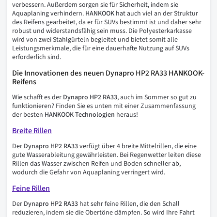
verbessern. Außerdem sorgen sie für Sicherheit, indem sie
Aquaplaning verhindern.
HANKOOK
hat auch viel an der Struktur
des Reifens gearbeitet, da er für SUVs bestimmt ist und daher sehr
robust und widerstandsfähig sein muss. Die Polyesterkarkasse
wird von zwei Stahlgürteln begleitet und bietet somit alle
Leistungsmerkmale, die für eine dauerhafte Nutzung auf SUVs
erforderlich sind.
Die Innovationen des neuen
Dynapro HP2 RA33
HANKOOK-
Reifens
Wie schafft es der
Dynapro HP2 RA33
, auch im Sommer so gut zu
funktionieren? Finden Sie es unten mit einer Zusammenfassung
der besten
HANKOOK-Technologien
heraus!
Breite Rillen
Der
Dynapro HP2 RA33
verfügt über 4 breite Mittelrillen, die eine
gute Wasserableitung gewährleisten. Bei Regenwetter leiten diese
Rillen das Wasser zwischen Reifen und Boden schneller ab,
wodurch die Gefahr von Aquaplaning verringert wird.
Feine Rillen
Der
Dynapro HP2 RA33
hat sehr feine Rillen, die den Schall
reduzieren, indem sie die Obertöne dämpfen. So wird Ihre Fahrt