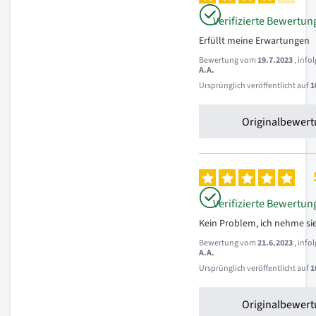
Verifizierte Bewertun
Erfüllt meine Erwartungen
Bewertung vom
19.7.2023
, inf
A.A.
Ursprünglich veröffentlicht auf
1
Originalbewert
Verifizierte Bewertun
Kein Problem, ich nehme sie
Bewertung vom
21.6.2023
, inf
A.A.
Ursprünglich veröffentlicht auf
1
Originalbewert