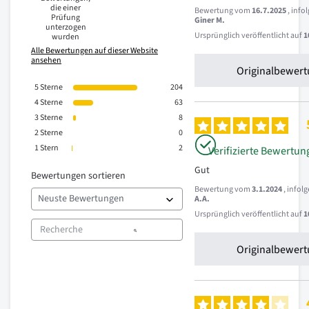
die einer
Bewertung vom
16.7.2025
, inf
Prüfung
Giner M.
unterzogen
Ursprünglich veröffentlicht auf
1
wurden
Alle Bewertungen auf dieser Website
ansehen
Originalbewert
5
Sterne
204
4
Sterne
63
3
Sterne
8
2
Sterne
0
1
Stern
2
Verifizierte Bewertun
Gut
Bewertungen sortieren
Bewertung vom
3.1.2024
, infol
A.A.
Ursprünglich veröffentlicht auf
1
Originalbewert