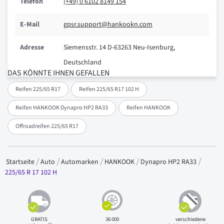
Telefon
(+49) 0 6102 8149 154
E-Mail
gpsr.support@hankookn.com
Adresse
Siemensstr. 14 D-63263 Neu-Isenburg,
Deutschland
DAS KÖNNTE IHNEN GEFALLEN
Reifen 225/65 R17
Reifen 225/65 R17 102 H
Reifen HANKOOK Dynapro HP2 RA33
Reifen HANKOOK
Offroadreifen 225/65 R17
Startseite
Auto
Automarken
HANKOOK
Dynapro HP2 RA33
225/65 R 17 102 H
GRATIS
36 000
verschiedene