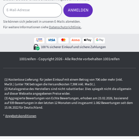
E
-
ANMELDEN
M
a
Sie können sich jederzeit in unseren E-Mails abmelden.
i
Für weitere Informationen siehe
Datenschutzrichtlinie.
.
l
-
A
d
100 % sicherer Einkauf und sichere Zahlungen
r
e
1001reifen - Copyright 2026 - Alle Rechte vorbehalten 1001reifen
s
s
e
Kostenlose Lieferung: für jeden Einkauf mit einem Betrag von 70€ oder mehr (inkl.
MwSt.) (unter 70€ betragen die Versandkosten 7,90€ inkl. MwSt.).
Katalogpreise des Herstellers sind nicht rabattierbar. Dies spiegelt nicht die allgemein
auf dieser Webseite angegebenen Preise wider.
Aggregierte Bewertungen von Echte Bewertungen, erhoben am 23.02.2026, basierend
auf 939 Bewertungen in den letzten 12 Monaten und insgesamt 1.082 Bewertungen seit dem
15.06.2022 für Deutschland.
*
Angebotskonditionen