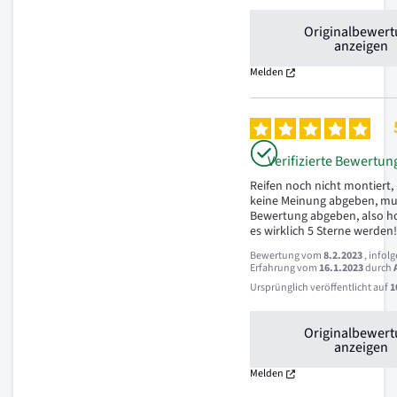
Originalbewer
anzeigen
Melden
Verifizierte Bewertun
Reifen noch nicht montiert,
keine Meinung abgeben, mus
Bewertung abgeben, also hof
es wirklich 5 Sterne werden
Bewertung vom
8.2.2023
, infol
Erfahrung vom
16.1.2023
durch
Ursprünglich veröffentlicht auf
1
Originalbewer
anzeigen
Melden