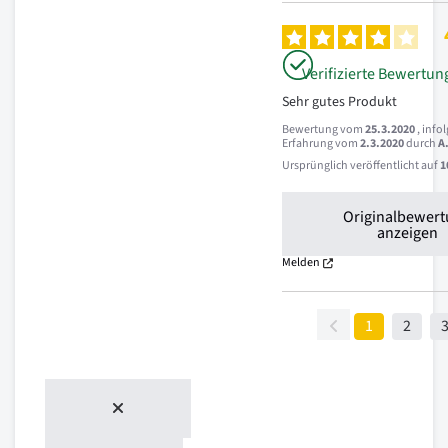
Verifizierte Bewertun
Sehr gutes Produkt
Bewertung vom
25.3.2020
, info
Erfahrung vom
2.3.2020
durch
A
Ursprünglich veröffentlicht auf
1
Originalbewer
anzeigen
Melden
1
2