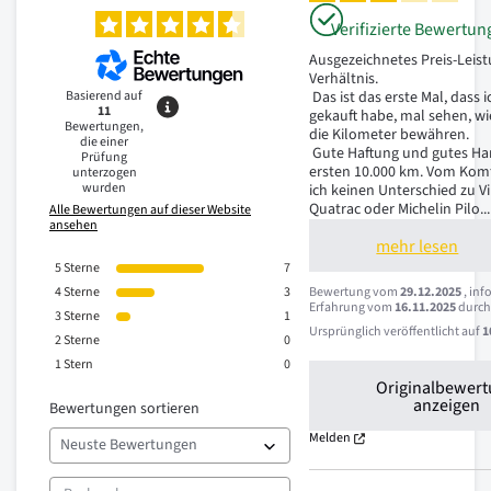
Verifizierte Bewertun
Ausgezeichnetes Preis-Leist
Verhältnis.

Basierend auf
 Das ist das erste Mal, dass ich Billigreifen 
11
gekauft habe, mal sehen, wie
Bewertungen,
die Kilometer bewähren.

die einer
 Gute Haftung und gutes Handling auf den 
Prüfung
ersten 10.000 km. Vom Komf
unterzogen
wurden
ich keinen Unterschied zu Vi
Quatrac oder Michelin Pilo
...
Alle Bewertungen auf dieser Website
ansehen
mehr lesen
5
Sterne
7
4
Sterne
3
Bewertung vom
29.12.2025
, inf
Erfahrung vom
16.11.2025
durc
3
Sterne
1
Ursprünglich veröffentlicht auf
1
2
Sterne
0
1
Stern
0
Originalbewer
anzeigen
Bewertungen sortieren
Melden