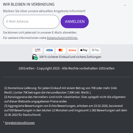
WIR BLEIBEN IN VERBINDUNG
Bleiben Sie über unsere aktuellen Angebote informiert!
E
-
ANMELDEN
M
a
Sie können sich jederzeit in unseren E-Mails abmelden.
i
Für weitere Informationen siehe
Datenschutzrichtlinie.
.
l
-
A
d
100 % sicherer Einkauf und sichere Zahlungen
r
e
1001reifen - Copyright 2025 - Alle Rechte vorbehalten 1001reifen
s
s
e
Kostenlose Lieferung: für jeden Einkauf mit einem Betrag von 70€ oder mehr (inkl.
MwSt.) (unter 70€ betragen die Versandkosten 7,90€ inkl. MwSt.).
Katalogpreise des Herstellers sind nicht rabattierbar. Dies spiegelt nicht die allgemein
auf dieser Webseite angegebenen Preise wider.
Aggregierte Bewertungen von Echte Bewertungen, erhoben am 23.02.2026, basierend
auf 939 Bewertungen in den letzten 12 Monaten und insgesamt 1.082 Bewertungen seit dem
15.06.2022 für Deutschland.
*
Angebotskonditionen