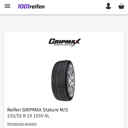
Mein 
Reifen GRIPMAX Stature M/S
235/55 R 19 105V XL
Afmetingen wijzigen