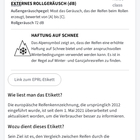
EXTERNES ROLLGERÄUSCH (dB)
Außengeräuschpegel:
Misst das Geräusch, das der Reifen beim Rollen
erzeugt, bewertet von [A] bis [C].
Rollgeräusch
72 dB
HAFTUNG AUF SCHNEE
Das Alpensymbol zeigt an, dass der Reifen eine erhöhte
Haftung auf Schnee bietet und unter anspruchsvollen
Winterbedingungen verwendet werden kann. Es ist in
der Regel auf Winter- und Ganzjahresreifen zu finden.
Link zum EPRL-Etikett
Wie liest man das Etikett?
Die europäische Reifenkennzeichnung, die ursprünglich 2012
eingeführt wurde, ist seit dem 1. Mai 2021 überarbeitet und
aktualisiert worden, um die Verbraucher besser zu informieren.
Wozu dient dieses Etikett?
Sein Ziel ist es, den Vergleich zwischen Reifen durch die