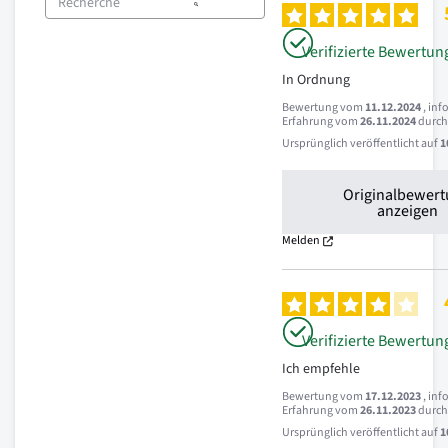
Verifizierte Bewertun
In Ordnung
Bewertung vom
11.12.2024
, inf
Erfahrung vom
26.11.2024
durc
Ursprünglich veröffentlicht auf
1
Originalbewer
anzeigen
Melden
Verifizierte Bewertun
Ich empfehle
Bewertung vom
17.12.2023
, inf
Erfahrung vom
26.11.2023
durc
Ursprünglich veröffentlicht auf
1