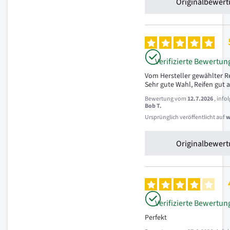
Originalbewert
Verifizierte Bewertun
Vom Hersteller gewählter Rei
Sehr gute Wahl, Reifen gut 
Bewertung vom
12.7.2026
, inf
Bob T.
Ursprünglich veröffentlicht auf
w
Originalbewert
Verifizierte Bewertun
Perfekt