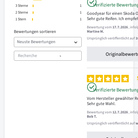
Verifizierte Bewertun
3
Sterne
1
2
Sterne
1
Goodyear für einen Skoda Oc
Sehr gute Reifen. Ich empfeh
1
Stern
1
Bewertung vom
17.7.2026
, inf
Bewertungen sortieren
Martine M.
Ursprünglich veröffentlicht auf
1
Originalbewert
Verifizierte Bewertun
Vom Hersteller gewählter Rei
Sehr gute Wahl.
Bewertung vom
12.7.2026
, inf
Bob T.
Ursprünglich veröffentlicht auf
w