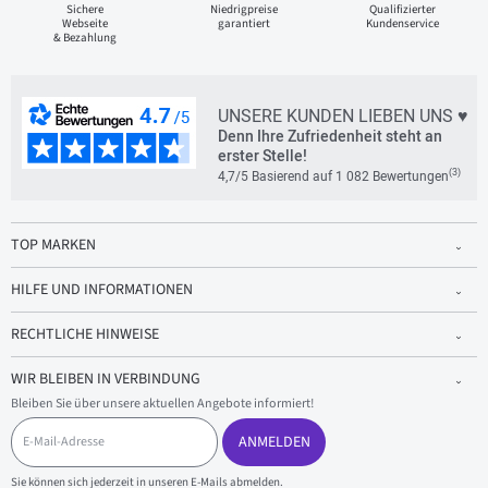
Sichere
Niedrigpreise
Qualifizierter
Webseite
garantiert
Kundenservice
& Bezahlung
UNSERE KUNDEN LIEBEN UNS ♥
Denn Ihre Zufriedenheit steht an
erster Stelle!
(3)
4,7/5 Basierend auf 1 082 Bewertungen
TOP MARKEN
HILFE UND INFORMATIONEN
RECHTLICHE HINWEISE
WIR BLEIBEN IN VERBINDUNG
Bleiben Sie über unsere aktuellen Angebote informiert!
E
-
ANMELDEN
M
a
Sie können sich jederzeit in unseren E-Mails abmelden.