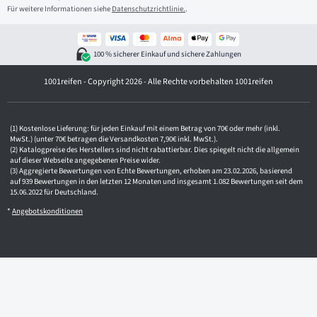
i
Für weitere Informationen siehe
Datenschutzrichtlinie.
.
l
-
A
d
100 % sicherer Einkauf und sichere Zahlungen
r
e
1001reifen - Copyright 2026 - Alle Rechte vorbehalten 1001reifen
s
s
e
Kostenlose Lieferung: für jeden Einkauf mit einem Betrag von 70€ oder mehr (inkl.
MwSt.) (unter 70€ betragen die Versandkosten 7,90€ inkl. MwSt.).
Katalogpreise des Herstellers sind nicht rabattierbar. Dies spiegelt nicht die allgemein
auf dieser Webseite angegebenen Preise wider.
Aggregierte Bewertungen von Echte Bewertungen, erhoben am 23.02.2026, basierend
auf 939 Bewertungen in den letzten 12 Monaten und insgesamt 1.082 Bewertungen seit dem
15.06.2022 für Deutschland.
*
Angebotskonditionen