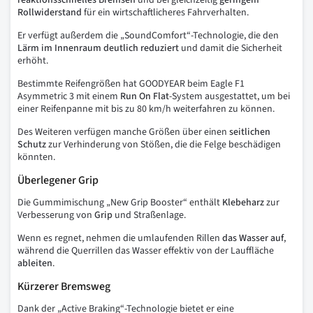
reaktionsschnelles Bremsen
und bei gleichzeitig
geringem
Rollwiderstand
für ein wirtschaftlicheres Fahrverhalten.
Er verfügt außerdem die „SoundComfort“-Technologie, die den
Lärm im Innenraum deutlich reduziert
und damit die Sicherheit
erhöht.
Bestimmte Reifengrößen hat GOODYEAR beim Eagle F1
Asymmetric 3 mit einem
Run On Flat
-System ausgestattet, um bei
einer Reifenpanne mit bis zu 80 km/h weiterfahren zu können.
Des Weiteren verfügen manche Größen über einen
seitlichen
Schutz
zur Verhinderung von Stößen, die die Felge beschädigen
könnten.
Überlegener Grip
Die Gummimischung „New Grip Booster“ enthält
Klebeharz
zur
Verbesserung von
Grip
und Straßenlage.
Wenn es regnet, nehmen die umlaufenden Rillen
das Wasser auf
,
während die Querrillen das Wasser effektiv von der Lauffläche
ableiten
.
Kürzerer Bremsweg
Dank der „Active Braking“-Technologie bietet er eine