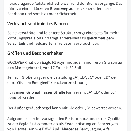
herausragende Aufstandsfläche während der Bremsvorgänge. Das
führt zu einem
kürzeren Bremsweg
auf trockener oder nasser
Fahrbahn und somit zu mehr Sicherheit.
Verbrauchsoptimiertes Fahren
Seine
verstärkte und leichtere
Struktur sorgt einerseits für mehr
Richtungspräzision
und trägt andererseits zu
gleichmäßigem
Verschleiß
und
reduziertem Treibstoffverbrauch
bei.
Größen und Besonderheiten
GOODYEAR hat den Eagle F1 Asymmetric 3 in mehreren Größen auf
den Markt gebracht, von 17 Zoll bis 22 Zoll.
Je nach Größe trägt er die Einstufung „ A“, „ B“, „ C“ oder „ D“ der
europäischen
Energieeffizienzkennzeichnung
.
Für seinen
Grip auf nasser Straße
kann er mit „ A“, „ B“ oder „ C“
benotet werden.
Der
Außengeräuschpegel
kann mit „ A“ oder „ B“ bewertet werden.
Aufgrund seiner hervorragenden Performance und seiner Qualität
ist der Eagle F1 Asymmetric 3 als
Erstausrüstung
an Fahrzeugen
von Herstellern wie BMW, Audi, Mercedes Benz, Jaguar, Alfa