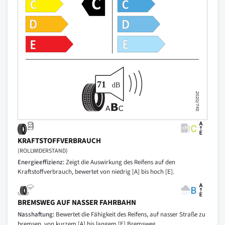
KRAFTSTOFFVERBRAUCH
(ROLLWIDERSTAND)
Energieeffizienz:
Zeigt die Auswirkung des Reifens auf den
Kraftstoffverbrauch, bewertet von niedrig [A] bis hoch [E].
BREMSWEG AUF NASSER FAHRBAHN
Nasshaftung:
Bewertet die Fähigkeit des Reifens, auf nasser Straße zu
bremsen, von kurzem [A] bis langem [E] Bremsweg.