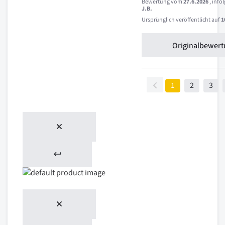
Bewertung vom
27.6.2026
, inf
J.B.
Ursprünglich veröffentlicht auf
1
Originalbewert
1
2
3