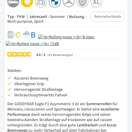
Typ
: PKW
Jahreszeit
: Sommer
Nutzung
:
Technische Details
Multi-purpose, Sport
4.6
/
81
Bewertungen
Stärken:
Kürzerer Bremsweg
Überlegener Grip
Hervorragende Straßenlage
Verbrauchsoptimiertes Fahren
Der GOODYEAR Eagle F1 Asymmetric 3 ist ein
Sommerreifen
für
Minivans, Limousinen und Sportwagen. Er bietet eine
exzellente
Performance
dank seines hervorragenden
Grips
und seiner
beeindruckenden Straßenlage auf trockenen wie auf nassen
Untergründen. Es trägt durch eine gute
Lenkbarkeit
und
kurze
Bremswege
zu mehr Sicherheit auf allen Fahrbahnen bei.