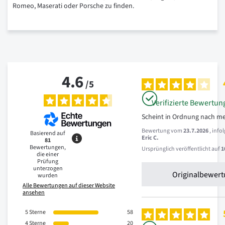
Romeo, Maserati oder Porsche zu finden.
4.6
/
5
Verifizierte Bewertun
Scheint in Ordnung nach me
Bewertung vom
23.7.2026
, inf
Basierend auf
Eric C.
81
Bewertungen,
Ursprünglich veröffentlicht auf
1
die einer
Prüfung
unterzogen
Originalbewert
wurden
Alle Bewertungen auf dieser Website
ansehen
5
Sterne
58
4
Sterne
20