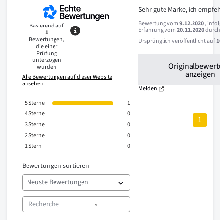
Sehr gute Marke, ich empfeh
Bewertung vom
9.12.2020
, info
Basierend auf
Erfahrung vom
20.11.2020
durc
1
Bewertungen,
Ursprünglich veröffentlicht auf
1
die einer
Prüfung
unterzogen
Originalbewer
wurden
anzeigen
Alle Bewertungen auf dieser Website
ansehen
Melden
5
Sterne
1
4
Sterne
0
1
3
Sterne
0
2
Sterne
0
1
Stern
0
Bewertungen sortieren