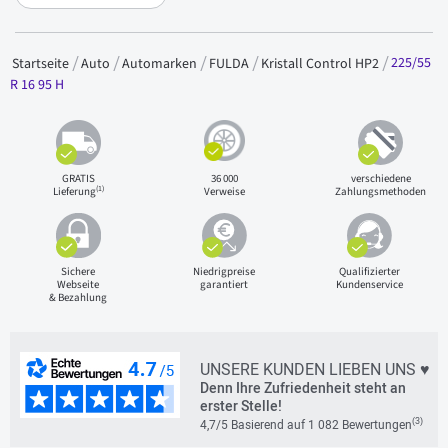
225/55
Startseite
Auto
Automarken
FULDA
Kristall Control HP2
R 16 95 H
GRATIS
36 000
verschiedene
(1)
Lieferung
Verweise
Zahlungsmethoden
Sichere
Niedrigpreise
Qualifizierter
Webseite
garantiert
Kundenservice
& Bezahlung
UNSERE KUNDEN LIEBEN UNS ♥
Denn Ihre Zufriedenheit steht an
erster Stelle!
(3)
4,7/5 Basierend auf 1 082 Bewertungen