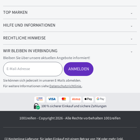
TOP MARKEN
HILFE UND INFORMATIONEN
RECHTLICHE HINWEISE
WIR BLEIBEN IN VERBINDUNG
Bleiben Sie über unsere aktuellen Angebote informiert!
E
-
ANMELDEN
M
a
Sie können sich jederzeit in unseren E-Mails abmelden.
i
Für weitere Informationen siehe
Datenschutzrichtlinie.
.
l
-
A
d
100 % sicherer Einkauf und sichere Zahlungen
r
e
1001reifen - Copyright 2026 - Alle Rechte vorbehalten 1001reifen
s
s
e
Kostenlose Lieferung: für jeden Einkauf mit einem Betrag von 70€ oder mehr (inkl.