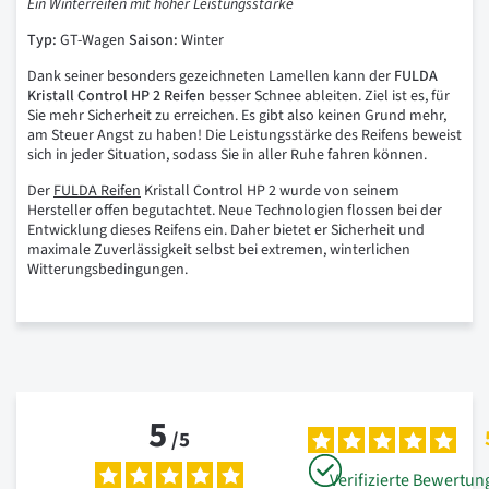
Ein
Winterreifen
mit
hoher
Leistungsstärke
Typ:
GT-Wagen
Saison:
Winter
Dank seiner besonders gezeichneten Lamellen kann der
FULDA
Kristall
Control
HP
2
Reifen
besser Schnee ableiten. Ziel ist es, für
Sie mehr Sicherheit zu erreichen. Es gibt also keinen Grund mehr,
am Steuer Angst zu haben! Die Leistungsstärke des Reifens beweist
sich in jeder Situation, sodass Sie in aller Ruhe fahren können.
Der
FULDA Reifen
Kristall Control HP 2 wurde von seinem
Hersteller offen begutachtet. Neue Technologien flossen bei der
Entwicklung dieses Reifens ein. Daher bietet er Sicherheit und
maximale Zuverlässigkeit selbst bei extremen, winterlichen
Witterungsbedingungen.
5
/
5
Verifizierte Bewertun