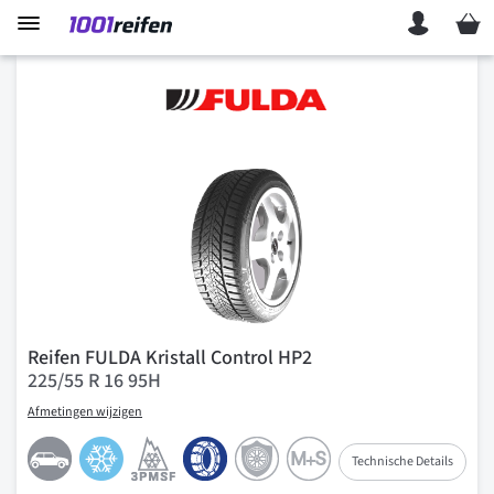
Mein 
Reifen FULDA Kristall Control HP2
225/55 R 16 95H
Afmetingen wijzigen
Technische Details