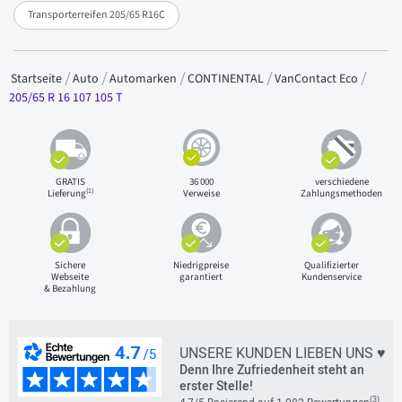
Transporterreifen 205/65 R16C
Startseite
Auto
Automarken
CONTINENTAL
VanContact Eco
205/65 R 16 107 105 T
GRATIS
36 000
verschiedene
(1)
Lieferung
Verweise
Zahlungsmethoden
Sichere
Niedrigpreise
Qualifizierter
Webseite
garantiert
Kundenservice
& Bezahlung
UNSERE KUNDEN LIEBEN UNS ♥
Denn Ihre Zufriedenheit steht an
erster Stelle!
(3)