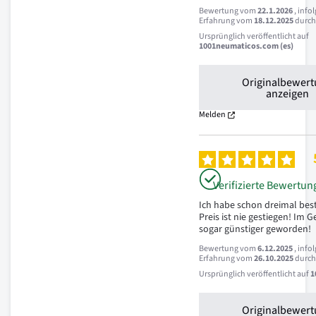
Bewertung vom
22.1.2026
, info
Erfahrung vom
18.12.2025
durc
Ursprünglich veröffentlicht auf
1001neumaticos.com (es)
Originalbewer
anzeigen
Melden
Verifizierte Bewertun
Ich habe schon dreimal best
Preis ist nie gestiegen! Im Ge
sogar günstiger geworden!
Bewertung vom
6.12.2025
, info
Erfahrung vom
26.10.2025
durc
Ursprünglich veröffentlicht auf
1
Originalbewer