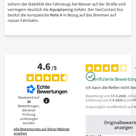
sichern die Stabilität des Fahrzeugs bei Wasser auf der Straße und
verringern deutlich die
Aquaplaning
-Gefahr. Der VanContact Eco
besitzt die europäische
Note A
in Bezug auf das Bremsen auf
nasser Fahrbahn.
4.6
/
5
Verifizierte Bewertun
Ich kann die Reifen nicht be
Bewertung vom
17.5.2026
, info
Basierend auf
Erfahrung vom
7.4.2026
durch
P
20
Bewertungen,
Ursprünglich veröffentlicht auf
1
die einer
Prüfung
unterzogen
Originalbewer
wurden
anzeigen
Alle Bewertungen auf dieser Website
ansehen