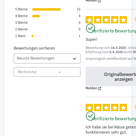
Melden
5
Sterne
15
4
Sterne
4
3
Sterne
0
2
Sterne
0
Verifizierte Bewertun
1
Stern
1
Super!
Bewertungen sortieren
Bewertung vom
14.5.2026
, info
Erfahrung vom
8.4.2026
durch
M
Ursprünglich veröffentlicht auf
1
Originalbewer
anzeigen
Melden
Verifizierte Bewertun
Ich habe sie bei Nässe getest
funktionieren sehr gut.