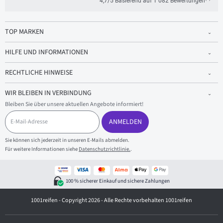
4,7/5 Basierend auf 1 082 Bewertungen
TOP MARKEN
HILFE UND INFORMATIONEN
RECHTLICHE HINWEISE
WIR BLEIBEN IN VERBINDUNG
Bleiben Sie über unsere aktuellen Angebote informiert!
E
-
ANMELDEN
M
a
Sie können sich jederzeit in unseren E-Mails abmelden.
i
Für weitere Informationen siehe
Datenschutzrichtlinie.
.
l
-
A
d
100 % sicherer Einkauf und sichere Zahlungen
r
e
1001reifen - Copyright 2026 - Alle Rechte vorbehalten 1001reifen
s
s
e