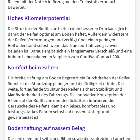
Reifen mit der Note A in Bezug auf den Treibstoffverbrauch
bewertet.
Hohes Kilometerpotential
Die Struktur der Rollfläche bietet einen besseren Druckausgleich,
damit der Reifen optimal am Boden haftet. Außerdem widersteht
der Reifen Verformungen und verfügt über einen geringen
Rollwiderstand selbst, wenn das Transportfahrzeug schwer
beladen ist. Daraus ergibt sich ein
langsamerer Verschleiß
und eine
höhere Lebensdauer
im Vergleich zum ContiVanContact 200.
Komfort beim Fahren
Die breite Haftung am Boden begrenzt ein Durchdrehen der Reifen.
Somit ist die Abnutzung geringer und die Griffigkeit erhöht. Die
weite, fortlaufende Struktur des Reifens sichert
Stabilität
und
Manövrierbarkeit
des Fahrzeugs. Die innovative Konzeption der
Rillen auf der Rollfläche und den Schultern
limitieren die
Geräusche
des Reifens, damit ein leises, komfortables und
leistungsstarkes Fahren selbst auf nassem Untergrund
gewährleistet ist.
Bodenhaftung auf nassem Belag
Die zentralen und seitlichen Rillen sowie die zahlreichen Lamellen