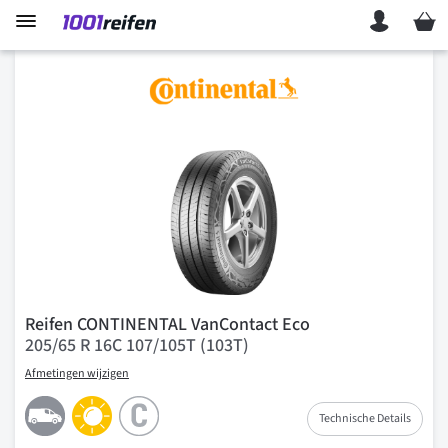
Mein 
Reifen CONTINENTAL VanContact Eco
205/65 R 16C 107/105T (103T)
Afmetingen wijzigen
Technische Details