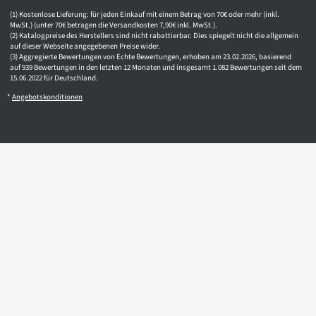
Kostenlose Lieferung: für jeden Einkauf mit einem Betrag von 70€ oder mehr (inkl.
MwSt.) (unter 70€ betragen die Versandkosten 7,90€ inkl. MwSt.).
Katalogpreise des Herstellers sind nicht rabattierbar. Dies spiegelt nicht die allgemein
auf dieser Webseite angegebenen Preise wider.
Aggregierte Bewertungen von Echte Bewertungen, erhoben am 23.02.2026, basierend
auf 939 Bewertungen in den letzten 12 Monaten und insgesamt 1.082 Bewertungen seit dem
15.06.2022 für Deutschland.
*
Angebotskonditionen