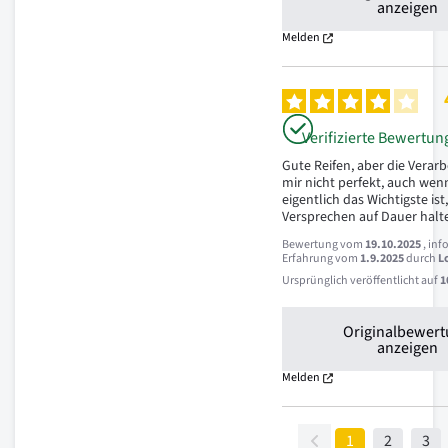
anzeigen
Melden
Verifizierte Bewertun
Gute Reifen, aber die Verarb
mir nicht perfekt, auch wenn
eigentlich das Wichtigste ist,
Versprechen auf Dauer halt
Bewertung vom
19.10.2025
, inf
Erfahrung vom
1.9.2025
durch
L
Ursprünglich veröffentlicht auf
1
Originalbewer
anzeigen
Melden
1
2
3