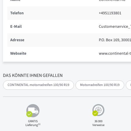
Telefon
+4951193801
E-Mail
Customerservice_
Adresse
P.O. Box 169, 300
Webseite
www.continental-t
DAS KÖNNTE IHNEN GEFALLEN
CONTINENTAL motorradreifen 100/90 R19
Motorradreifen 100/90 R19
GRATIS
36 000
(1)
Lieferung
Verweise