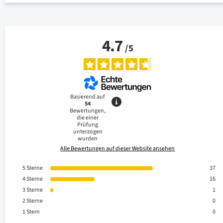
4.7
/
5
Basierend auf
54
Bewertungen,
die einer
Prüfung
unterzogen
wurden
Alle Bewertungen auf dieser Website ansehen
5
Sterne
37
4
Sterne
16
3
Sterne
1
2
Sterne
0
1
Stern
0