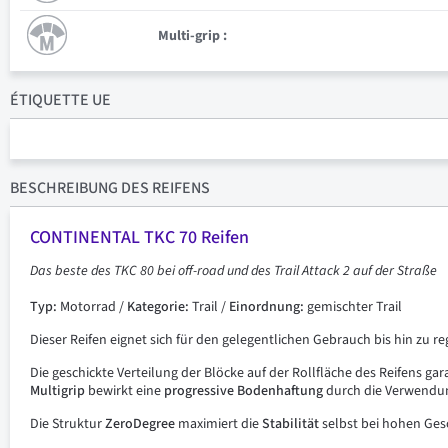
Multi-grip :
ÉTIQUETTE UE
BESCHREIBUNG
DES REIFENS
CONTINENTAL TKC 70 Reifen
Das beste des TKC 80
bei off-road
und des Trail Attack 2 auf der Straße
Typ:
Motorrad /
Kategorie:
Trail /
Einordnung:
gemischter Trail
Dieser Reifen eignet sich für den gelegentlichen Gebrauch bis hin zu r
Die geschickte Verteilung der Blöcke auf der Rollfläche des Reifens gar
Multigrip
bewirkt eine
progressive
Bodenhaftung
durch die Verwendu
Die Struktur
ZeroDegree
maximiert die
Stabilität
selbst bei hohen Ge