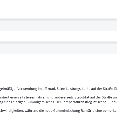
egelmäßiger Verwendung im off-road. Seine Leistungsstärke auf der Straße lä
antiert einerseits
leises
Fahren
und andererseits
Stabilität
auf der Straße un
ng eines einzigen Gummigemisches. Der
Temperaturanstieg
ist
schnell
und 
schwindigkeiten, während die neue Gummimischung
RainGrip
eine
bemerke