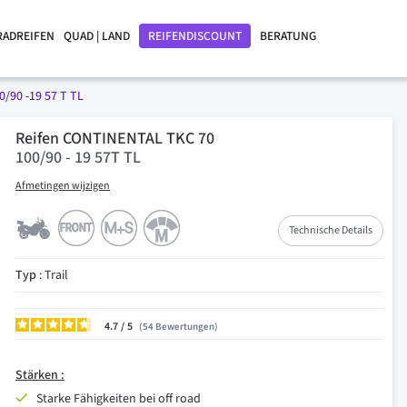
RADREIFEN
QUAD | LAND
REIFENDISCOUNT
BERATUNG
0/90 -19 57 T TL
Reifen CONTINENTAL TKC 70
100/90 - 19 57T TL
Afmetingen wijzigen
Technische Details
Typ
: Trail
4.7
/
54
Bewertungen
Stärken :
Starke Fähigkeiten bei off road