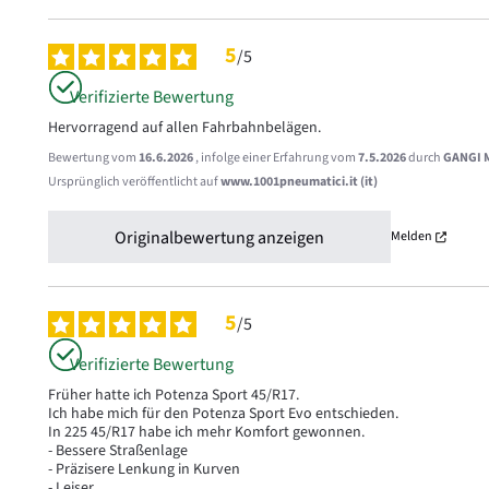
5
/
5
Verifizierte Bewertung
Hervorragend auf allen Fahrbahnbelägen.
Bewertung vom
16.6.2026
, infolge einer Erfahrung vom
7.5.2026
durch
GANGI 
Ursprünglich veröffentlicht auf
www.1001pneumatici.it (it)
Originalbewertung anzeigen
Melden
5
/
5
Verifizierte Bewertung
Früher hatte ich Potenza Sport 45/R17.

Ich habe mich für den Potenza Sport Evo entschieden.

In 225 45/R17 habe ich mehr Komfort gewonnen.

- Bessere Straßenlage

- Präzisere Lenkung in Kurven

- Leiser
