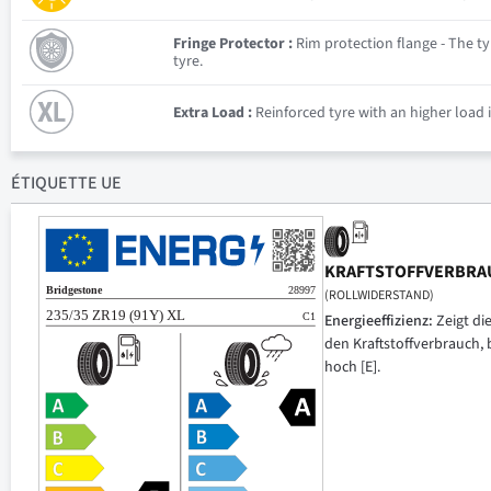
Fringe Protector :
Rim protection flange - The tyr
tyre.
Extra Load :
Reinforced tyre with an higher load 
ÉTIQUETTE UE
KRAFTSTOFFVERBRA
(ROLLWIDERSTAND)
Energieeffizienz:
Zeigt di
den Kraftstoffverbrauch, 
hoch [E].