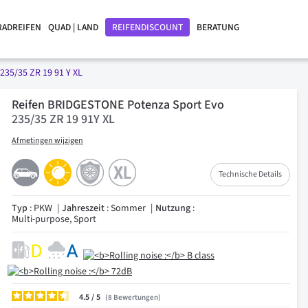
RADREIFEN
QUAD | LAND
REIFENDISCOUNT
BERATUNG
235/35 ZR 19 91 Y XL
Reifen BRIDGESTONE Potenza Sport Evo
235/35 ZR 19 91Y XL
Afmetingen wijzigen
Technische Details
Typ
: PKW
Jahreszeit
: Sommer
Nutzung
:
Multi-purpose, Sport
4.5
/
8
Bewertungen