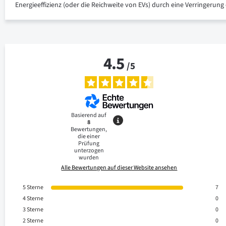
Energieeffizienz (oder die Reichweite von EVs) durch eine Verringerung
4.5
/
5
Basierend auf
8
Bewertungen,
die einer
Prüfung
unterzogen
wurden
Alle Bewertungen auf dieser Website ansehen
5
Sterne
7
4
Sterne
0
3
Sterne
0
2
Sterne
0