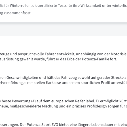
für Winterreifen, die zertifizierte Tests für ihre Wirksamkeit unter winte
nung zusammenfasst
zeuge und anspruchsvolle Fahrer entwickelt, unabhängig von der Motorisie
usrüstung gewählt wurde, führt er das Erbe der Potenza-Familie fort.
en Geschwindigkeiten und hält das Fahrzeug sowohl auf gerader Strecke als
elverstärkung, einer steifen Karkasse und einem sportlichen Profil unterstüt
e beste Bewertung (A) auf dem europäischen Reifenlabel. Er ermöglicht kür
neue, maßgeschneiderte Mischung und ein präzises Profildesign sorgen für d
sserungen. Der Potenza Sport EVO bietet eine längere Lebensdauer mit eine