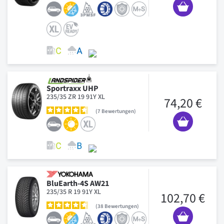
Sportraxx UHP
235/35 ZR 19 91Y XL
74,20 €
7
Bewertungen
BluEarth-4S AW21
235/35 R 19 91Y XL
102,70 €
38
Bewertungen