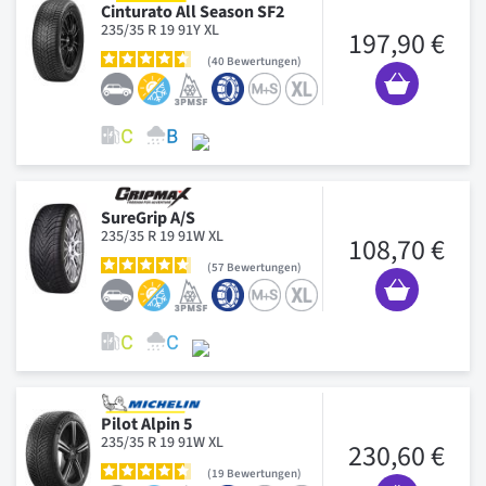
Cinturato All Season SF2
235/35 R 19 91Y XL
197,90 €
40
Bewertungen
SureGrip A/S
235/35 R 19 91W XL
108,70 €
57
Bewertungen
Pilot Alpin 5
235/35 R 19 91W XL
230,60 €
19
Bewertungen