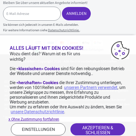
Bleiben Sie über unsere aktuellen Angebote informiert!
E
-
ANMELDEN
M
a
Sie können sich jederzeit in unseren E-Mails abmelden.
i
Für weitere Informationen siehe
Datenschutzrichtlinie.
.
l
-
A
d
ALLES LÄUFT MIT DEN COOKIES!
100 % sicherer Einkauf und sichere Zahlungen
r
Wozu dient das? Warum ist es für uns
e
wichtig?
1001reifen - Copyright 2026 - Alle Rechte vorbehalten 1001reifen
s
s
Die
«klassischen» Cookies
sind für den reibungslosen Betrieb
e
der Website und unserer Dienste notwendig..
Kostenlose Lieferung: für jeden Einkauf mit einem Betrag von 70€ oder mehr (inkl.
Die
«herzhaften» Cookies
die Ihrer Zustimmung unterliegen,
MwSt.) (unter 70€ betragen die Versandkosten 7,90€ inkl. MwSt.).
werden von 1001Reifen und
unseren Partnern verwendet
, um
Katalogpreise des Herstellers sind nicht rabattierbar. Dies spiegelt nicht die allgemein
unsere Zielgruppe zu messen, Ihre Erfahrung zu
auf dieser Webseite angegebenen Preise wider.
personalisieren und Ihnen zielgerichtete Produkte und
Aggregierte Bewertungen von Echte Bewertungen, erhoben am 23.02.2026, basierend
Werbung anzubieten.
auf 939 Bewertungen in den letzten 12 Monaten und insgesamt 1.082 Bewertungen seit dem
Um mehr zu erfahren oder Ihre Auswahl zu ändern, lesen Sie
15.06.2022 für Deutschland.
unsere Datenschutzrichtlinie
.
*
Angebotskonditionen
x Ohne Zustimmung fortfahren
AKZEPTIEREN &
EINSTELLUNGEN
SCHLIESSEN