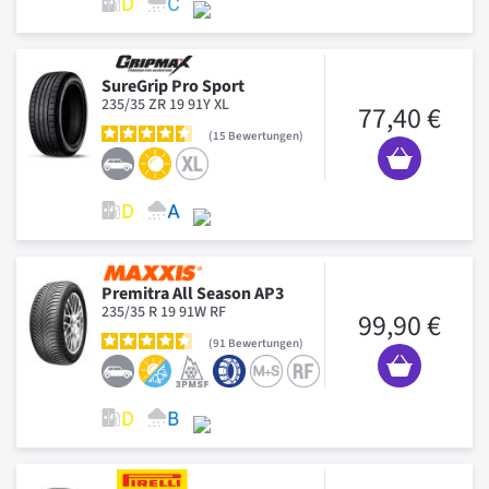
SureGrip Pro Sport
235/35 ZR 19 91Y XL
77,40 €
15
Bewertungen
Premitra All Season AP3
235/35 R 19 91W RF
99,90 €
91
Bewertungen