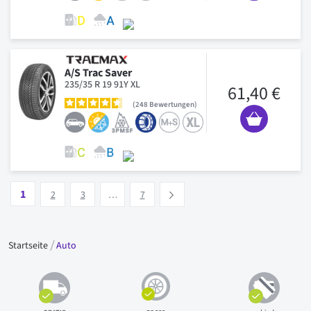
A/S Trac Saver
235/35 R 19 91Y XL
61,40 €
248
Bewertungen
Seite
Vous lisez actuellement la page
Seite
Seite
Seite
1
Suivant
2
3
…
7
Startseite
Auto