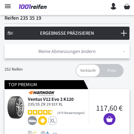
Mein 
Reifen 235 35 19
ERGEBNISSE PRÄZISIEREN
Meine Abmessungen ändern
252
Reifen
TOP PREMIUM
Ventus V12 Evo 2 K120
235/35 ZR 19 91Y XL
117,60 €
475
Bewertungen