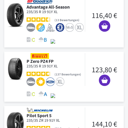
Advantage All-Season
235/35 R 19 91Y XL
116,40 €
13
Bewertungen
P Zero PZ4 FP
235/35 R 19 91Y XL
123,80 €
137
Bewertungen
Pilot Sport 5
235/35 ZR 19 91Y XL
144,10 €