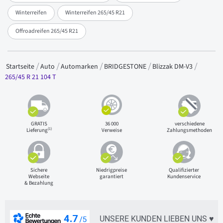
Winterreifen
Winterreifen 265/45 R21
Offroadreifen 265/45 R21
Startseite
Auto
Automarken
BRIDGESTONE
Blizzak DM-V3
265/45 R 21 104 T
GRATIS
36 000
verschiedene
(1)
Lieferung
Verweise
Zahlungsmethoden
Sichere
Niedrigpreise
Qualifizierter
Webseite
garantiert
Kundenservice
& Bezahlung
UNSERE KUNDEN LIEBEN UNS ♥