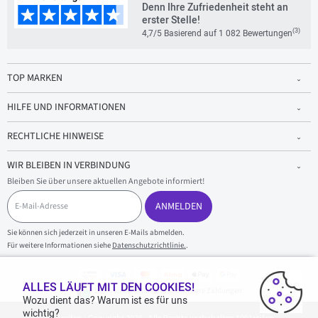
Denn Ihre Zufriedenheit steht an
erster Stelle!
(3)
4,7/5 Basierend auf 1 082 Bewertungen
TOP MARKEN
HILFE UND INFORMATIONEN
RECHTLICHE HINWEISE
WIR BLEIBEN IN VERBINDUNG
Bleiben Sie über unsere aktuellen Angebote informiert!
E
-
ANMELDEN
M
a
Sie können sich jederzeit in unseren E-Mails abmelden.
i
Für weitere Informationen siehe
Datenschutzrichtlinie.
.
l
-
A
d
ALLES LÄUFT MIT DEN COOKIES!
100 % sicherer Einkauf und sichere Zahlungen
r
Wozu dient das? Warum ist es für uns
e
wichtig?