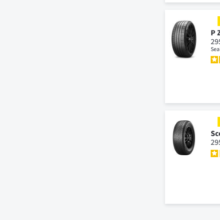
P 
29
Sea
Sc
29