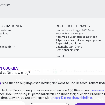
Stelle!
NFORMATIONEN
RECHTLICHE HINWEISE
bestellen
Kundenbewertungen 1001Reifen
tellung
1001Reifen Leistungen
en
Allgemeine Geschäftsbedingungen
Allgemeine Geschäftsbedingungen pro
Angebotskonditionen
 nicht konform
Datenschutzerklärung
Rechtlicher hinweis
Kontakt
N COOKIES!
100 % sicherer Einkauf und sichere Zahlung
t es für uns wichtig?
1001reifen - Copyright 2026 - Alle Rechte vorbehalten 1001reifen
es
sind für den reibungslosen Betrieb der Website und unserer Dienste not
s
die Ihrer Zustimmung unterliegen, werden von 1001Reifen und
unseren 
nter 70€ betragen die Versandkosten 7,90€ inkl. MwSt.).
en, Ihre Erfahrung zu personalisieren und Ihnen zielgerichtete Produkt
f dieser Webseite angegebenen Preise wider.
 Ihre Auswahl zu ändern, lesen Sie
unsere Datenschutzrichtlinie
.
 Bewertungen in den letzten 12 Monaten und insgesamt 1.082 Bewertungen seit dem 15.06.2022 für