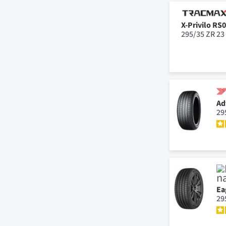
X-Privilo RS
295/35 ZR 23
Ad
29
Ea
29