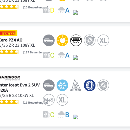
5/35 ZR 23 108Y XL
20
Bewertungen
Zero PZ4 AO
5/35 ZR 23 108Y XL
137
Bewertungen
nter Icept Evo 2 SUV
20A
5/35 R 23 108W XL
15
Bewertungen