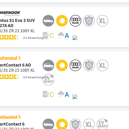
ntus S1 Evo 3 SUV
27A AO
5/35 ZR 23 108Y XL
31
Bewertungen
ortContact 6 AO
5/35 ZR 23 108Y XL
20
Bewertungen
ortContact 6