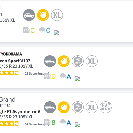
01
 108Y XL
van Sport V107
5/35 R 23 108Y XL
22
Bewertungen
gle F1 Asymmetric 6
5/35 R 23 108Y XL
54
Bewertungen