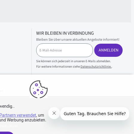
WIR BLEIBEN IN VERBINDUNG
Bleiben Sie über unsere aktuellen Angebote informiert!
E
ANMELDEN
-
M
a
Sie können sich jederzeit in unseren E-Mails abmelden.
i
Für weitere Informationen siehe
Datenschutzrichtlinie.
.
l
-
A
d
en
r
e
s
wendig..
s
Partnern verwendet
e
, um
e und Werbung anzubieten.
 Deutschland.