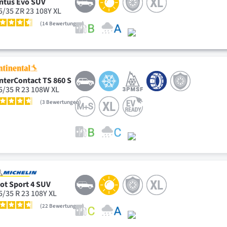
ntus Evo SUV
5/35 ZR 23 108Y XL
14
Bewertungen
nterContact TS 860 S
5/35 R 23 108W XL
3
Bewertungen
lot Sport 4 SUV
5/35 R 23 108Y XL
22
Bewertungen