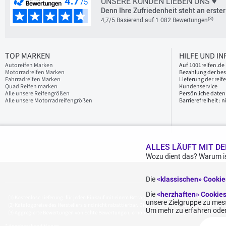
UNSERE KUNDEN LIEBEN UNS ♥
Denn Ihre Zufriedenheit steht an erster 
(3)
4,7/5 Basierend auf 1 082 Bewertungen
TOP MARKEN
HILFE UND I
Autoreifen Marken
Auf 1001reifen.de 
Motorradreifen Marken
Bezahlung der bes
Fahrradreifen Marken
Lieferung der reif
Quad Reifen marken
Kundenservice
Alle unsere Reifengrößen
Persönliche daten
Alle unsere Motorradreifengrößen
Barrierefreiheit :
ALLES LÄUFT MIT DE
Wozu dient das? Warum is
Die
«klassischen» Cooki
Die
«herzhaften» Cookie
Kostenlose Lieferung: für jeden Einkauf mit einem Betrag von 70€ oder mehr (inkl. MwSt.) (u
unsere Zielgruppe zu mess
Katalogpreise des Herstellers sind nicht rabattierbar. Dies spiegelt nicht die allgemein au
Um mehr zu erfahren oder
Aggregierte Bewertungen von Echte Bewertungen, erhoben am 23.02.2026, basierend auf 939