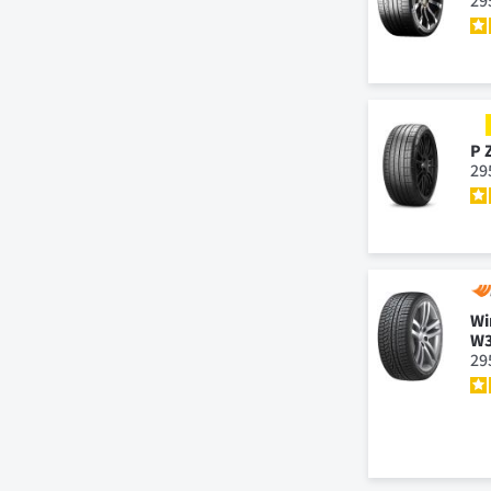
29
P 
29
Wi
W3
29