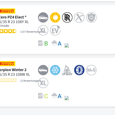
Zero PZ4 Elect *
5/35 R 23 108Y XL
l Inside
137
Bewertungen
orpion Winter 2
5/35 R 23 108W XL
2
Bewertungen