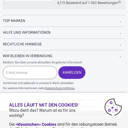
(3)
4,7/5 Basierend auf 1 082 Bewertungen
TOP MARKEN
HILFE UND INFORMATIONEN
RECHTLICHE HINWEISE
WIR BLEIBEN IN VERBINDUNG
Bleiben Sie über unsere aktuellen Angebote informiert!
E
-
ANMELDEN
M
a
Sie können sich jederzeit in unseren E-Mails abmelden.
i
Für weitere Informationen siehe
Datenschutzrichtlinie.
.
l
-
A
d
ALLES LÄUFT MIT DEN COOKIES!
100 % sicherer Einkauf und sichere Zahlungen
r
Wozu dient das? Warum ist es für uns
e
wichtig?
1001reifen - Copyright 2026 - Alle Rechte vorbehalten 1001reifen
s
s
Die
«klassischen» Cookies
sind für den reibungslosen Betrieb
e