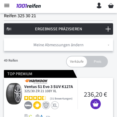
Mein 
Reifen 325 30 21
ERGEBNISSE PRÄZISIEREN
Meine Abmessungen ändern
49
Reifen
TOP PREMIUM
Ventus S1 Evo 3 SUV K127A
325/30 ZR 21 108Y XL
236,20 €
31
Bewertungen