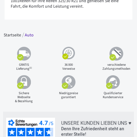
1001Reifen für Ihre Reifen 325/30 R21 und genießen Sie eine
Fahrt, die Komfort und Leistung vereint.
Startseite
Auto
GRATIS
36 000
verschiedene
(1)
Lieferung
Verweise
Zahlungsmethoden
Sichere
Niedrigpreise
Qualifizierter
Webseite
garantiert
Kundenservice
& Bezahlung
UNSERE KUNDEN LIEBEN UNS ♥
Denn Ihre Zufriedenheit steht an
erster Stelle!